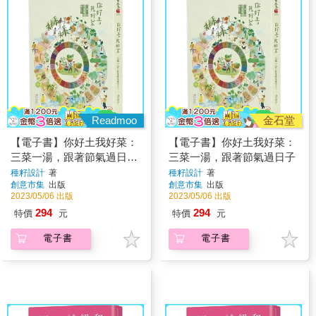
Readmoo
金石堂
【電子書】你好土我好菜：
【電子書】你好土我好菜：
三菜一湯，跟著節氣過日子
三菜一湯，跟著節氣過日子
【二版】
種籽設計
著
種籽設計
著
創意市集
出版
創意市集
出版
2023/05/06 出版
2023/05/06 出版
294
294
特價
元
特價
元
電子書
電子書