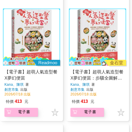
Readmoo
金石堂
【電子書】超萌人氣造型餐
【電子書】超萌人氣造型餐
X夢幻便當
X夢幻便當：步驟全圖解X
料理輕鬆配X圖稿照著做，
Kana、陳琪
著
Kana、陳琪
著
創意市集
出版
創意市集
出版
讓孩子忍不住就吃光光的可
2026/07/18 出版
2026/07/18 出版
愛食譜110+
413
413
特價
元
特價
元
電子書
電子書