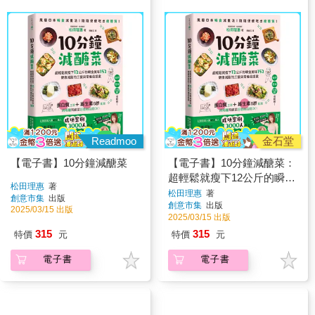
Readmoo
金石堂
【電子書】10分鐘減醣菜
【電子書】10分鐘減醣菜：
超輕鬆就瘦下12公斤的瞬食
松田理惠
著
美味152，健康減脂的三餐
松田理惠
著
創意市集
出版
創意市集
出版
與常備菜提案
2025/03/15 出版
2025/03/15 出版
315
315
特價
元
特價
元
電子書
電子書