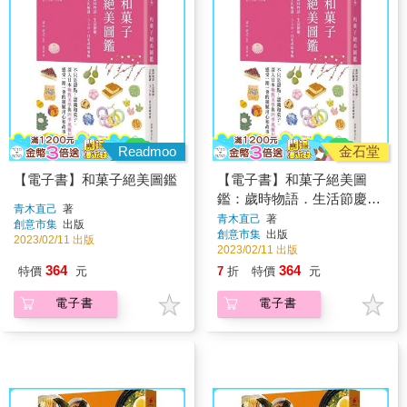
Readmoo
金石堂
【電子書】和菓子絕美圖鑑
【電子書】和菓子絕美圖
鑑：歲時物語．生活節慶．
青木直己
著
文化解謎，350+日本尋味事
青木直己
著
創意市集
出版
創意市集
出版
典
2023/02/11 出版
2023/02/11 出版
364
364
特價
元
7
折
特價
元
電子書
電子書