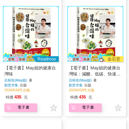
Readmoo
金石堂
【電子書】May姐的健康台
【電子書】May姐的健康台
灣味
灣味：減醣、低碳、快速上
桌，每天都想吃的三餐提案
呂秋玫(May姐)
著
呂秋玫(May姐)
著
創意市集
出版
創意市集
出版
100+
2026/03/05 出版
2026/03/05 出版
435
435
特價
元
特價
元
電子書
電子書