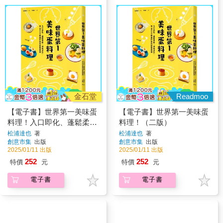
金石堂
Readmoo
【電子書】世界第一美味蛋
【電子書】世界第一美味蛋
料理！入口即化、蓬鬆柔
料理！（二版）
軟、滑嫩多汁，用8000顆蛋
松浦達也
著
松浦達也
著
創意市集
出版
創意市集
出版
打出的最強食譜
2025/01/11 出版
2025/01/11 出版
252
252
特價
元
特價
元
電子書
電子書