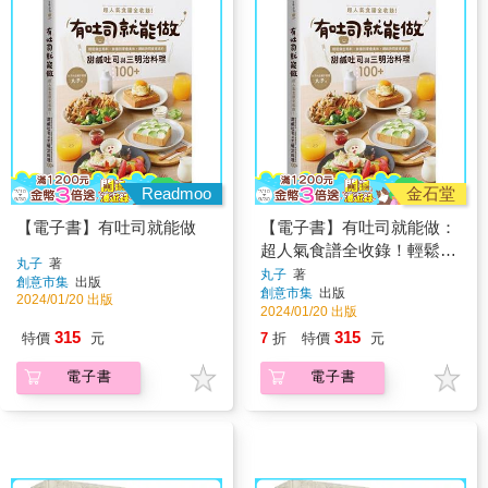
Readmoo
金石堂
【電子書】有吐司就能做
【電子書】有吐司就能做：
超人氣食譜全收錄！輕鬆做
丸子
著
出餡料、抹醬到層疊美味，
丸子
著
創意市集
出版
創意市集
出版
網路詢問度最高的甜鹹吐司
2024/01/20 出版
2024/01/20 出版
與三明治料理100+
315
315
特價
元
7
折
特價
元
電子書
電子書