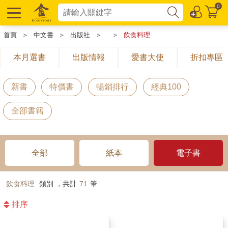
0
首頁
＞
中文書
＞
出版社
＞
＞
飲食料理
本月選書
出版情報
愛書大使
折扣專區
新書
特價書
暢銷排行
經典100
全部書籍
全部
紙本
電子書
飲食料理
類別 ，共計
71
筆
排序