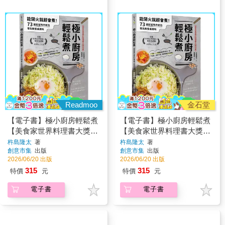
Readmoo
金石堂
【電子書】極小廚房輕鬆煮
【電子書】極小廚房輕鬆煮
【美食家世界料理書大獎冠
【美食家世界料理書大獎冠
軍】
軍】：能開火就超會煮！73
杵島隆太
著
杵島隆太
著
創意市集
出版
創意市集
出版
道超省時方便的零失敗餐桌
2026/06/20 出版
2026/06/20 出版
美味
315
315
特價
元
特價
元
電子書
電子書