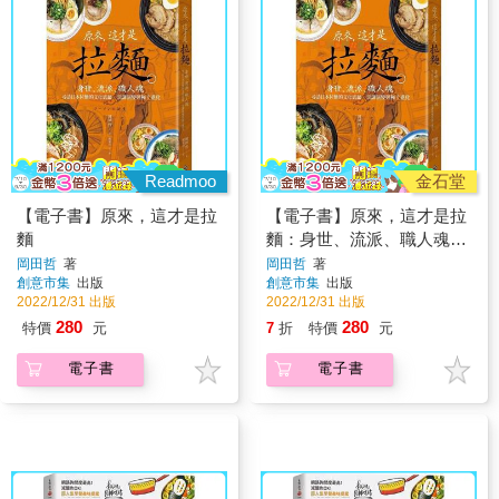
Readmoo
金石堂
【電子書】原來，這才是拉
【電子書】原來，這才是拉
麵
麵：身世、流派、職人魂，
尋訪日本拉麵的文化底蘊、
岡田哲
著
岡田哲
著
創意市集
出版
創意市集
出版
烹調演變與極上進化
2022/12/31 出版
2022/12/31 出版
280
280
特價
元
7
折
特價
元
電子書
電子書