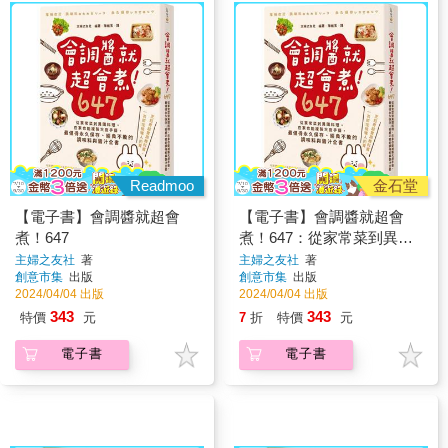
Readmoo
金石堂
【電子書】會調醬就超會
【電子書】會調醬就超會
煮！647
煮！647：從家常菜到異國
料理，在家也能複製大廚手
主婦之友社
著
主婦之友社
著
創意市集
出版
創意市集
出版
藝，最值得永久保存、經典
2024/04/04 出版
2024/04/04 出版
不敗的調味料與醬汁全書
343
343
特價
元
7
折
特價
元
電子書
電子書