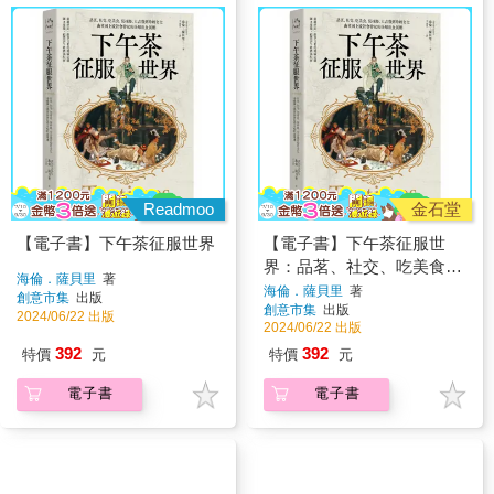
Readmoo
金石堂
【電子書】下午茶征服世界
【電子書】下午茶征服世
界：品茗、社交、吃美食，
海倫．薩貝里
著
從絲路、大吉嶺到珍奶文
海倫．薩貝里
著
創意市集
出版
創意市集
出版
化，由英國上流社會帶起的
2024/06/22 出版
2024/06/22 出版
全球飲食風潮
392
392
特價
元
特價
元
電子書
電子書