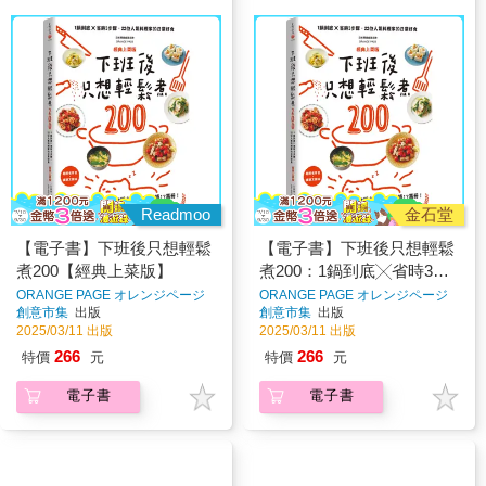
Readmoo
金石堂
【電子書】下班後只想輕鬆
【電子書】下班後只想輕鬆
煮200【經典上菜版】
煮200：1鍋到底╳省時3步
驟，22位人氣料理家的日常
ORANGE PAGE オレンジページ
ORANGE PAGE オレンジページ
著
著
創意市集
出版
創意市集
出版
好食
2025/03/11 出版
2025/03/11 出版
266
266
特價
元
特價
元
電子書
電子書