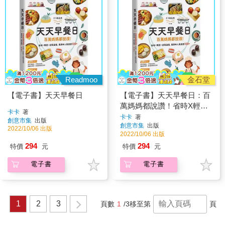
Readmoo
金石堂
【電子書】天天早餐日
【電子書】天天早餐日：百
萬媽媽都說讚！省時X輕鬆
卡卡
著
X超萌造型，最美味人氣食
卡卡
著
創意市集
出版
創意市集
出版
譜100+
2022/10/06 出版
2022/10/06 出版
294
294
特價
元
特價
元
電子書
電子書
1
2
3
頁數
1
/3
移至第
頁