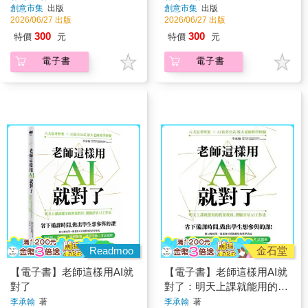
創意市集
出版
創意市集
出版
2026/06/27 出版
2026/06/27 出版
300
300
特價
元
特價
元
電子書
電子書
Readmoo
金石堂
【電子書】老師這樣用AI就
【電子書】老師這樣用AI就
對了
對了：明天上課就能用的教
案教材、測驗評量AI工作流
李承翰
著
李承翰
著