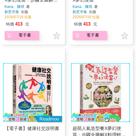
料理輕鬆配X圖稿照著做，
Kana、陳琪
著
Kana、陳琪
著
創意市集
出版
創意市集
出版
讓孩子忍不住就吃光光的可
2026/07/18 出版
2026/07/18 出版
愛食譜110+
413
413
特價
元
特價
元
電子書
電子書
Readmoo
【電子書】健康社交說明書
超萌人氣造型餐X夢幻便
當：步驟全圖解X料理輕鬆