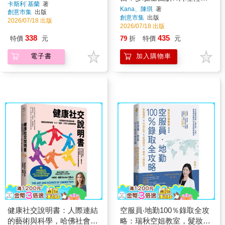
卡斯利˙基蘭
著
配X圖稿照著做，讓孩子忍
Kana、陳琪
著
創意市集
出版
創意市集
出版
不住就吃光光的可愛食譜
2026/07/18 出版
2026/07/18 出版
110+【隨書附造型圖稿】
338
435
特價
元
79
折
特價
元
電子書
加入購物車
健康社交說明書：人際連結
空服員‧地勤100％錄取全攻
的藝術與科學，哈佛社會學
略：瑞秋空姐教室，髮妝儀