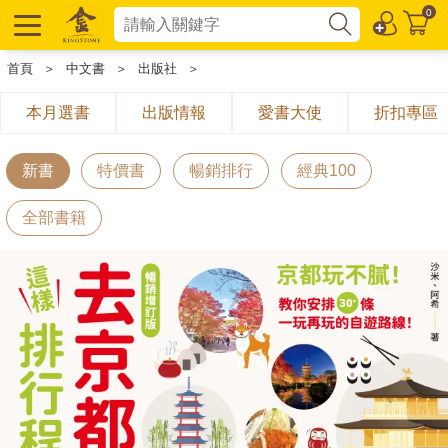
0
首頁
＞
中文書
＞
出版社
＞
本月選書
出版情報
愛書大使
折扣專區
新書
特價書
暢銷排行
經典100
全部書籍