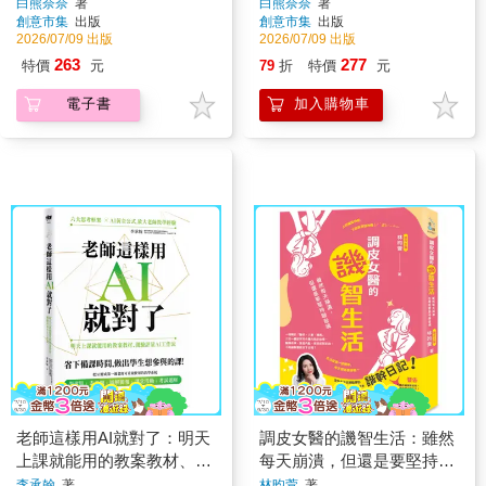
出可愛塗鴉
白熊奈奈
著
白熊奈奈
著
創意市集
出版
創意市集
出版
2026/07/09 出版
2026/07/09 出版
263
277
特價
元
79
折
特價
元
電子書
加入購物車
老師這樣用AI就對了：明天
調皮女醫的譏智生活：雖然
上課就能用的教案教材、測
每天崩潰，但還是要堅持諧
驗評量AI工作流
音魂
李承翰
著
林昀萱
著