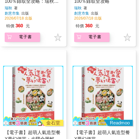
100％錄取全攻略：瑞秋空
100％錄取全攻略
姐教室，髮妝儀態 × 中英回
瑞秋
著
瑞秋
著
創意市集
出版
創意市集
出版
答 × 面試技巧 × 應考上榜指
2026/07/18 出版
2026/07/18 出版
南
360
360
特價
元
特價
元
電子書
電子書
金石堂
Readmoo
【電子書】超萌人氣造型餐
【電子書】超萌人氣造型餐
X夢幻便當：步驟全圖解X
X夢幻便當