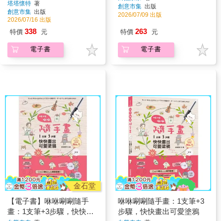
塔塔懷特
著
創意市集
出版
創意市集
出版
2026/07/09 出版
2026/07/16 出版
338
263
特價
元
特價
元
電子書
電子書
金石堂
【電子書】咻咻唰唰隨手
咻咻唰唰隨手畫：1支筆+3
畫：1支筆+3步驟，快快畫
步驟，快快畫出可愛塗鴉