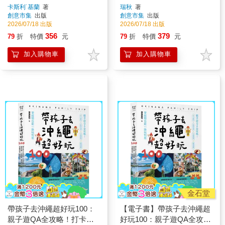
家用「5-3-1法則」打開人生
態 × 中英回答 × 面試技巧 ×
卡斯利˙基蘭
著
瑞秋
著
創意市集
出版
創意市集
出版
快樂關鍵【鸚鵡螺圖書獎金
應考上榜指南
2026/07/18 出版
2026/07/18 出版
獎】
356
379
79
折
特價
元
79
折
特價
元
加入購物車
加入購物車
金石堂
帶孩子去沖繩超好玩100：
【電子書】帶孩子去沖繩超
親子遊QA全攻略！打卡景
好玩100：親子遊QA全攻