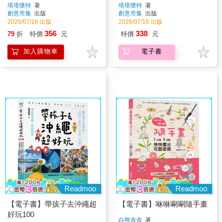
點、食宿玩買、行程規劃、
略！打卡景點、食宿玩買、
塔塔懷特
著
塔塔懷特
著
創意市集
出版
創意市集
出版
趣味體驗，零經驗也能一路
行程規劃、趣味體驗，零經
2026/07/16 出版
2026/07/16 出版
玩到底
驗也能一路玩到底
356
338
79
折
特價
元
特價
元
加入購物車
電子書
Readmoo
Readmoo
【電子書】帶孩子去沖繩超
【電子書】咻咻唰唰隨手畫
好玩100
白熊奈奈
著