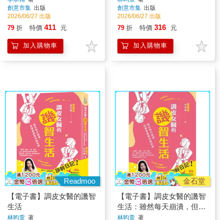
創意市集
出版
創意市集
出版
2026/06/27 出版
2026/06/27 出版
411
316
79
折
特價
元
79
折
特價
元
加入購物車
加入購物車
Readmoo
金石堂
【電子書】調皮女醫的譏智
【電子書】調皮女醫的譏智
生活
生活：雖然每天崩潰，但還
是要堅持諧音魂
林昀萱
著
林昀萱
著