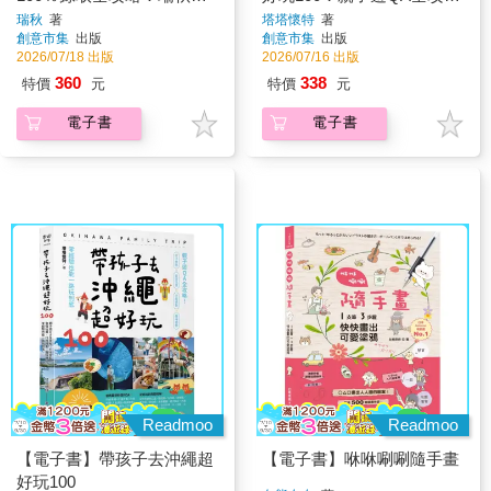
姐教室，髮妝儀態 × 中英回
略！打卡景點、食宿玩買、
瑞秋
著
塔塔懷特
著
創意市集
出版
創意市集
出版
答 × 面試技巧 × 應考上榜指
行程規劃、趣味體驗，零經
2026/07/18 出版
2026/07/16 出版
南
驗也能一路玩到底
360
338
特價
元
特價
元
電子書
電子書
Readmoo
Readmoo
【電子書】帶孩子去沖繩超
【電子書】咻咻唰唰隨手畫
好玩100