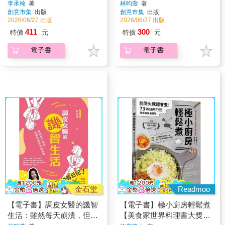
案教材、測驗評量AI工作流
李承翰
著
林昀萱
著
創意市集
出版
創意市集
出版
2026/06/27 出版
2026/06/27 出版
411
300
特價
元
特價
元
電子書
電子書
金石堂
Readmoo
【電子書】調皮女醫的譏智
【電子書】極小廚房輕鬆煮
生活：雖然每天崩潰，但還
【美食家世界料理書大獎冠