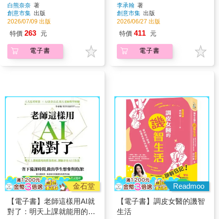
出可愛塗鴉
白熊奈奈
著
李承翰
著
創意市集
出版
創意市集
出版
2026/07/09 出版
2026/06/27 出版
263
411
特價
元
特價
元
電子書
電子書
金石堂
Readmoo
【電子書】老師這樣用AI就
【電子書】調皮女醫的譏智
對了：明天上課就能用的教
生活