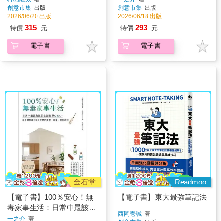
創意市集
出版
創意市集
出版
道超省時方便的零失敗餐桌
2026/06/20 出版
2026/06/18 出版
美味
315
293
特價
元
特價
元
電子書
電子書
金石堂
Readmoo
【電子書】100％安心！無
【電子書】東大最強筆記法
毒家事生活：日常中最該知
西岡壱誠
著
道的生活化學Q＆A，從身
一之介
著