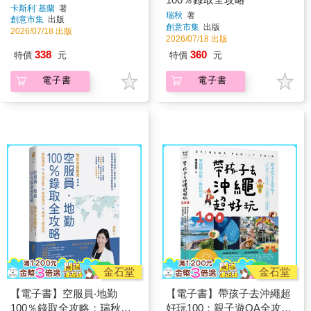
卡斯利˙基蘭
著
瑞秋
著
創意市集
出版
創意市集
出版
2026/07/18 出版
2026/07/18 出版
338
360
特價
元
特價
元
電子書
電子書
金石堂
金石堂
【電子書】空服員‧地勤
【電子書】帶孩子去沖繩超
100％錄取全攻略：瑞秋空
好玩100：親子遊QA全攻