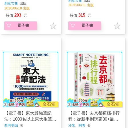
創意市集
出版
創意市集
出版
體肌膚到居住空間的清潔、
2026/06/11 出版
2026/06/18 出版
保養、選物法則
293
315
特價
元
特價
元
電子書
電子書
金石堂
金石堂
【電子書】東大最強筆記
【電子書】去京都這樣排行
法：1000名以上東大生筆記
程：從新手到玩家30+最強
訣竅徹底拆解！一生受用的
路線攻略，200+食宿玩買必
西岡壱誠
著
沙米、阿希
著