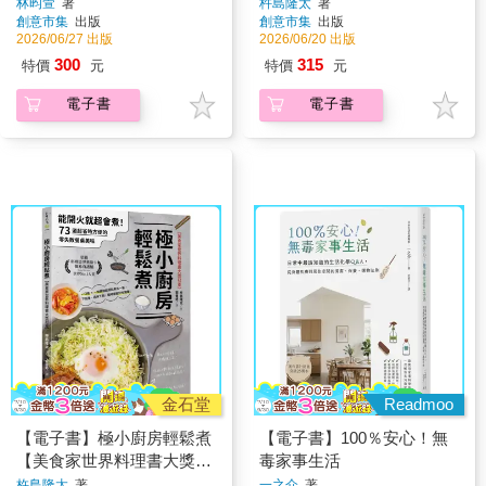
是要堅持諧音魂
軍】
林昀萱
著
杵島隆太
著
創意市集
出版
創意市集
出版
2026/06/27 出版
2026/06/20 出版
300
315
特價
元
特價
元
電子書
電子書
金石堂
Readmoo
【電子書】極小廚房輕鬆煮
【電子書】100％安心！無
【美食家世界料理書大獎冠
毒家事生活
軍】：能開火就超會煮！73
杵島隆太
著
一之介
著