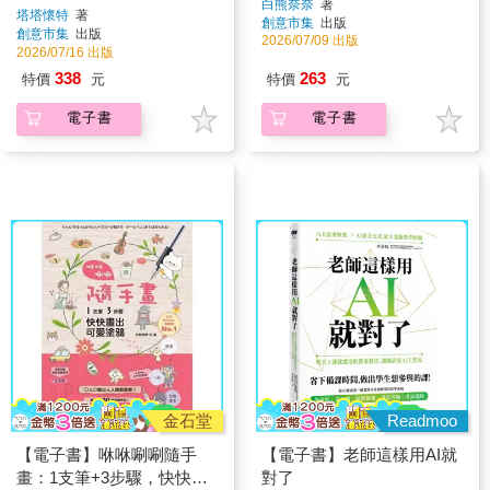
白熊奈奈
著
塔塔懷特
著
創意市集
出版
創意市集
出版
2026/07/09 出版
2026/07/16 出版
338
263
特價
元
特價
元
電子書
電子書
金石堂
Readmoo
【電子書】咻咻唰唰隨手
【電子書】老師這樣用AI就
畫：1支筆+3步驟，快快畫
對了