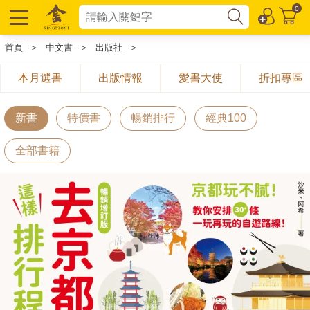
0
首頁
＞
中文書
＞
出版社
＞
本月選書
出版情報
愛書大使
折扣專區
新書
特價書
暢銷排行
經典100
全部書籍