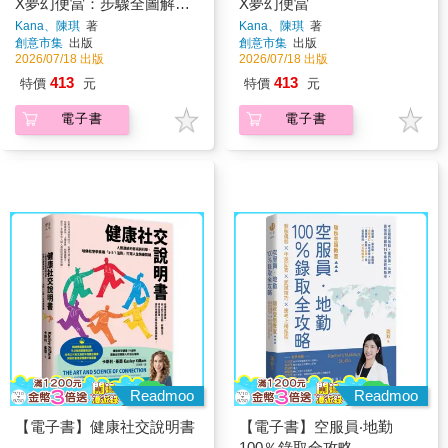
X夢幻便當：步驟全圖解X
X夢幻便當
料理輕鬆配X圖稿照著做，
Kana、陳琪
著
Kana、陳琪
著
創意市集
出版
創意市集
出版
讓孩子忍不住就吃光光的可
2026/07/18 出版
2026/07/18 出版
愛食譜110+
413
413
特價
元
特價
元
電子書
電子書
Readmoo
Readmoo
【電子書】健康社交說明書
【電子書】空服員‧地勤
100％錄取全攻略