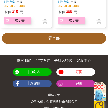
創意市集
出版
創意市集
出版
頂尖記憶與思維技巧
推景點全制霸！
2026/06/11 出版
2026/06/06 出版
315
368
特價
元
特價
元
電子書
電子書
看全部
關於我們
門市查詢
分紅大聯盟
客服中心
加好友
訂閱
粉絲團
追蹤
聯絡我們
公司名稱：金石網絡股份有限公司