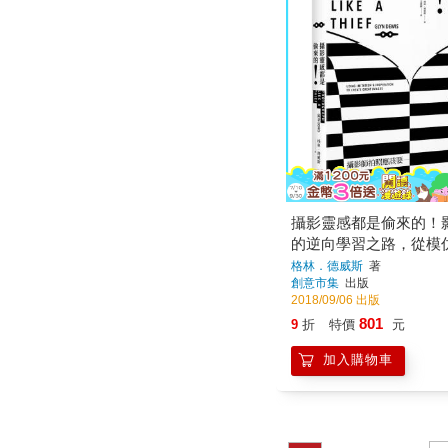
攝影靈感都是偷來的！
的逆向學習之路，從模
啟發偉大作品
格林．德威斯
著
創意市集
出版
2018/09/06 出版
801
9
折
特價
元
加入購物車