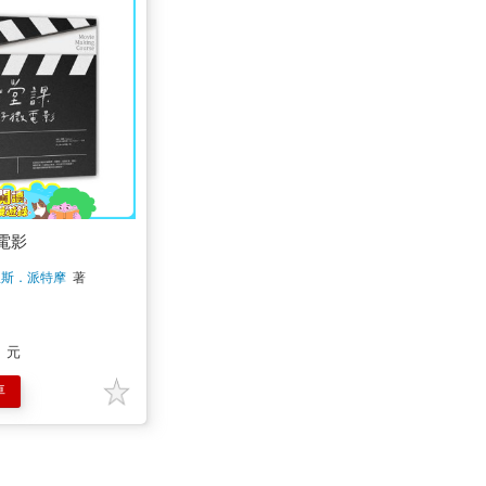
電影
里斯．派特摩
著
元
車