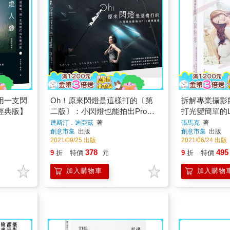
用一支閃
Oh！原來閃燈是這樣打的〔第
拆解專業攝影
經典版】
二版〕：小閃燈也能拍出Pro級
打光變簡單的
專業感
達斯汀．迪亞茲
著
張馬克
著
創意市集
出版
創意市集
出版
2021/09/25 出版
2021/06/24 出版
378
495
9
折
特價
元
9
折
特價
加入購物車
加入購物