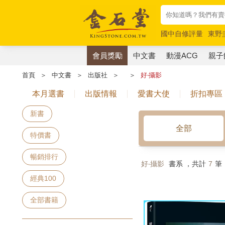
國中自修評量
東野
唯紅花綻放
奧德賽
會員獎勵
中文書
動漫ACG
親子
首頁
＞
中文書
＞
出版社
＞
＞
好‧攝影
本月選書
出版情報
愛書大使
折扣專區
新書
全部
特價書
暢銷排行
好‧攝影
書系 ，共計
7
筆
經典100
全部書籍