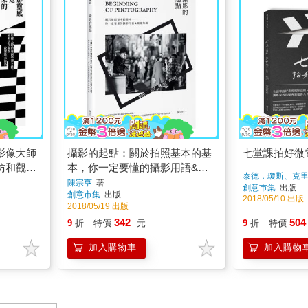
影像大師
攝影的起點：關於拍照基本的基
七堂課拍好微
仿和觀察
本，你一定要懂的攝影用語&關
泰德．瓊斯、克
鍵知識
陳宗亨
著
創意市集
出版
創意市集
出版
2018/05/10 出版
2018/05/19 出版
342
504
9
折
特價
元
9
折
特價
加入購物車
加入購物