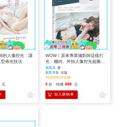
師的人像控光：讓
WOW！原來專業攝影師這樣打
L型佈光技法
光：棚內、外拍人像控光超圖解
教你打出Pro級燈法(暢銷紀念版)
張馬克
著
創意市集
出版
2020/09/19 出版
449
元
9
折
特價
元
車
加入購物車