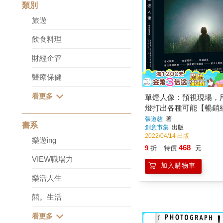
類別
旅遊
飲食料理
財經企管
醫療保健
單燈人像：預視現場，
燈打出各種可能【暢銷
張道慈
著
書系
創意市集
出版
2022/04/14 出版
樂遊ing
468
9
折
特價
元
VIEW職場力
加入購物車
樂活人生
囍。生活