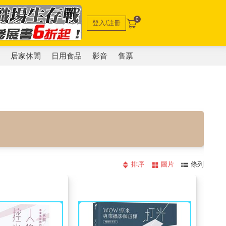
0
登入/註冊
電
居家休閒
日用食品
影音
售票
排序
圖片
條列