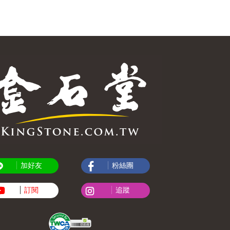
加好友
粉絲團
訂閱
追蹤