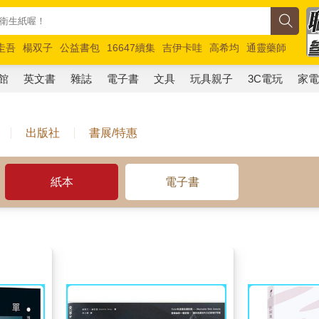
圭吾
楊双子
公益書包
16647續集
吉伊卡哇
高希均
通靈藥師
路邊攤新作
馬斯克
玩具總動員5
超慢跑
館
英文書
雜誌
電子書
文具
玩具親子
3C電玩
家
出版社
書展/特惠
紙本
電子書