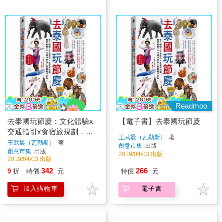
Readmoo
去泰國玩節慶：文化體驗x
【電子書】去泰國玩節慶
交通指引x食宿旅規劃，微
王武晨（瓦勒斯）
著
笑國度一年12個月都有主題
王武晨（瓦勒斯）
著
創意市集
出版
創意市集
出版
慶典可以玩！
2019/04/03 出版
2019/04/03 出版
342
266
9
折
特價
元
特價
元
加入購物車
電子書