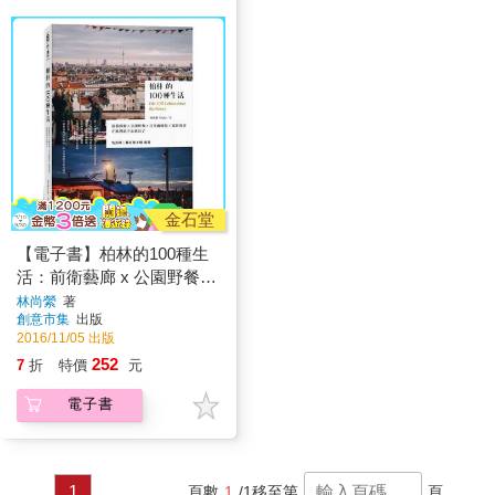
金石堂
【電子書】柏林的100種生
活：前衛藝廊 x 公園野餐 x
百年咖啡館 x 電影場景，在
林尚縈
著
創意市集
出版
歐洲的中心過日子
2016/11/05 出版
252
7
折
特價
元
電子書
1
頁數
1
/1
移至第
頁