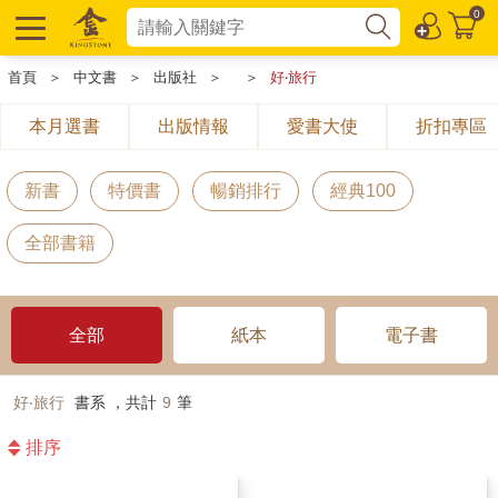
0
首頁
＞
中文書
＞
出版社
＞
＞
好‧旅行
本月選書
出版情報
愛書大使
折扣專區
新書
特價書
暢銷排行
經典100
全部書籍
全部
紙本
電子書
好‧旅行
書系 ，共計
9
筆
排序