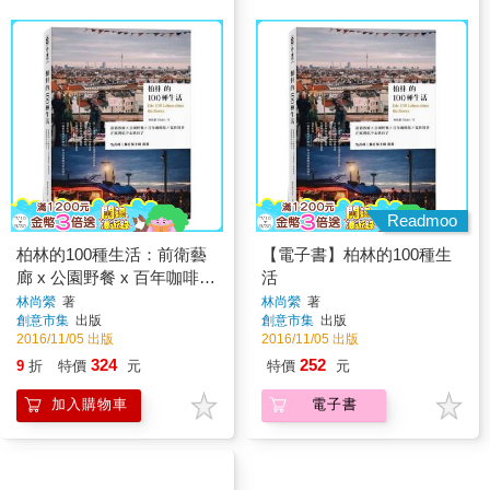
Readmoo
柏林的100種生活：前衛藝
【電子書】柏林的100種生
廊 x 公園野餐 x 百年咖啡館
活
x 電影場景，在歐洲的中心
林尚縈
著
林尚縈
著
創意市集
出版
創意市集
出版
過日子
2016/11/05 出版
2016/11/05 出版
324
252
9
折
特價
元
特價
元
加入購物車
電子書