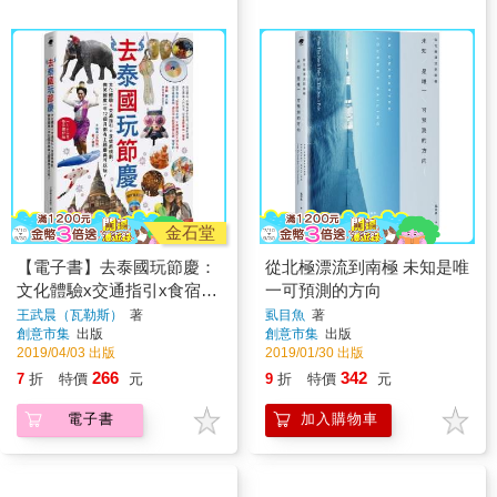
金石堂
【電子書】去泰國玩節慶：
從北極漂流到南極 未知是唯
文化體驗x交通指引x食宿旅
一可預測的方向
規劃，微笑國度一年12個月
王武晨（瓦勒斯）
著
虱目魚
著
創意市集
出版
創意市集
出版
都有主題慶典可以玩！
2019/04/03 出版
2019/01/30 出版
266
342
7
折
特價
元
9
折
特價
元
電子書
加入購物車