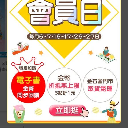
eadmoo
金石堂
】Z咖小
【電子書】【眾望所貴】Z咖小
貴畫畫繪
模 貴貴寫真書
Z咖小模-貴貴
著
創意市集
出版
2020/10/24 出版
406
7
折
特價
元
電子書