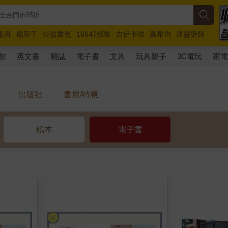
圭吾
楊双子
公益書包
16647續集
吉伊卡哇
高希均
通靈藥師
路邊攤新作
馬斯克
玩具總動員5
超慢跑
館
英文書
雜誌
電子書
文具
玩具親子
3C電玩
家
出版社
書展/特惠
紙本
電子書