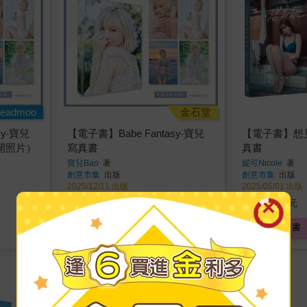
eadmoo
金石堂
sy‧寶兒
【電子書】Babe Fantasy‧寶兒
【電子書】想見妮
開照片）
寫真書
真書
寶兒Bao
著
妮可Nicole
著
創意市集
出版
創意市集
出版
2025/12/11 出版
2025/05/01 出版
488
455
特價
元
特價
元
電子書
電子書