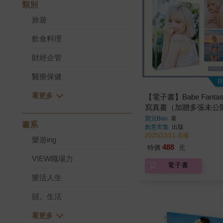
類別
旅遊
飲食料理
財經企管
醫療保健
R
【電子書】Babe Fanta
寫真書（加贈多張未公
寶兒Bao
著
書系
創意市集
出版
2025/12/11 出版
樂遊ing
488
特價
元
VIEW職場力
電子書
樂活人生
囍。生活