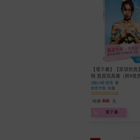
R
【電子書】【眾望所貴
模 貴貴寫真書（附#貴
本）
Z咖小模-貴貴
著
創意市集
出版
2020/10/24 出版
406
特價
元
電子書