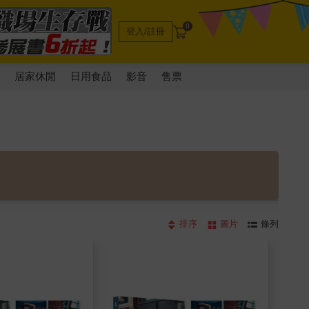
0
登入/註冊
電
居家休閒
日用食品
影音
售票
排序
圖片
條列