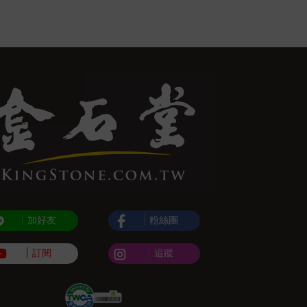
加好友
粉絲團
訂閱
追蹤