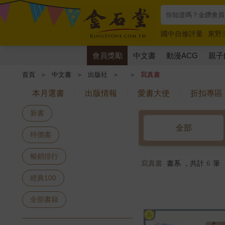
國中自修評量
東野
唯紅花綻放
奧德賽
會員獎勵
中文書
動漫ACG
親子
首頁
＞
中文書
＞
出版社
＞
＞
寫真書
本月選書
出版情報
愛書大使
折扣專區
新書
全部
特價書
暢銷排行
寫真書
書系 ，共計
6
筆
經典100
全部書籍