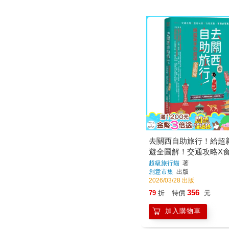
去關西自助旅行！給超
遊全圖解！交通攻略X
X行程規劃，有問必答萬
超級旅行貓
著
創意市集
出版
2026/03/28 出版
356
79
折
特價
元
加入購物車