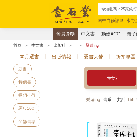
國中自修評量
東野
唯紅花綻放
奧德賽
會員獎勵
中文書
動漫ACG
親子
首頁
＞
中文書
＞
出版社
＞
＞
樂遊ing
本月選書
出版情報
愛書大使
折扣專區
新書
全部
特價書
暢銷排行
樂遊ing
書系 ，共計
158
經典100
全部書籍