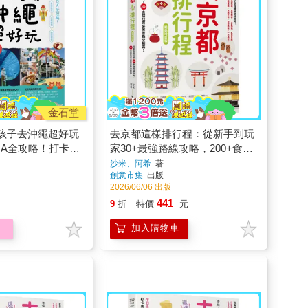
金石堂
孩子去沖繩超好玩
去京都這樣排行程：從新手到玩
QA全攻略！打卡景
家30+最強路線攻略，200+食宿
、行程規劃、趣味
玩買必推景點全制霸！ 暢銷增訂
沙米、阿希
著
創意市集
出版
也能一路玩到底
版
2026/06/06 出版
441
9
折
特價
元
加入購物車