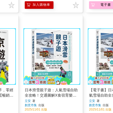
加入購物車
電子書
手，零經
日本滑雪親子遊：人氣雪場自助
【電子書】日
【暢銷修
全攻略！交通圖解X食宿育樂X
氣雪場自助全
行程規劃，帶小孩第一滑就上
食宿育樂X行
立安
著
立安
著
創意市集
出版
創意市集
出版
手！
一滑就上手！
2025/11/01 出版
2025/11/01 出版