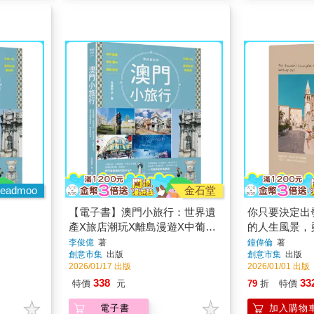
eadmoo
金石堂
【電子書】澳門小旅行：世界遺
你只要決定出
產X旅店潮玩X離島漫遊X中葡小
的人生風景，
吃X巷弄私旅再發現
行基本法
李俊億
著
鐘偉倫
著
創意市集
出版
創意市集
出版
2026/01/17 出版
2026/01/01 出版
338
33
特價
元
79
折
特價
電子書
加入購物