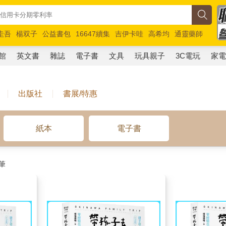
圭吾
楊双子
公益書包
16647續集
吉伊卡哇
高希均
通靈藥師
路邊攤新作
馬斯克
玩具總動員5
超慢跑
館
英文書
雜誌
電子書
文具
玩具親子
3C電玩
家
出版社
書展/特惠
紙本
電子書
筆