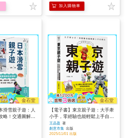
加入購物車
金石堂
金石堂
本滑雪親子遊：人
【電子書】東京親子遊：大手牽
攻略！交通圖解X
小手，零經驗也能輕鬆上手自助
程規劃，帶小孩第
行
王晶盈
著
創意市集
出版
2025/11/01 出版