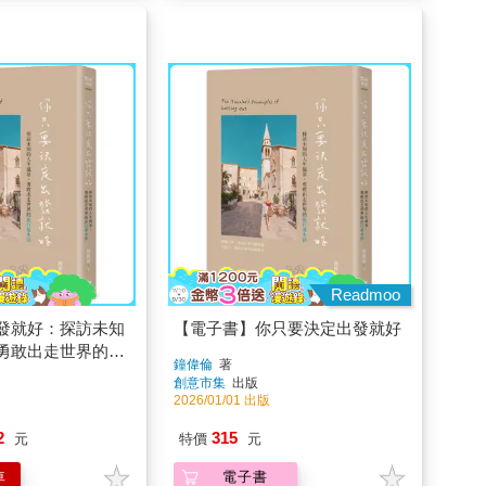
Readmoo
發就好：探訪未知
【電子書】你只要決定出發就好
勇敢出走世界的旅
鐘偉倫
著
創意市集
出版
2026/01/01 出版
2
315
元
特價
元
車
電子書