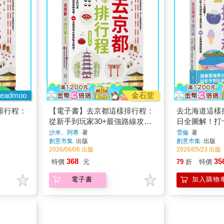
eadmoo
金石堂
排行程：
【電子書】去京都這樣排行程：
去北海道這樣
從新手到玩家30+最強路線攻
日全圖解！打
略，200+食宿玩買必推景點全制
X食宿玩買，1
沙米、阿希
著
雪倫
著
創意市集
出版
創意市集
出版
霸！
霸
2026/06/06 出版
2026/05/23 出版
368
35
特價
元
79
折
特價
電子書
加入購物