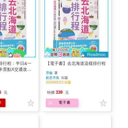
Readmoo
排行程：半日&一
【電子書】去北海道這樣排行程
卡景點X交通攻略
雪倫
著
00+人氣路線超制
創意市集
出版
2026/05/23 出版
6
338
元
特價
元
車
電子書