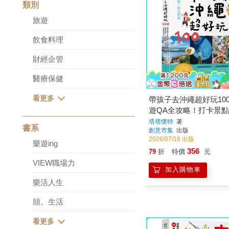
類別
旅遊
飲食料理
財經企管
醫療保健
帶孩子去沖繩超好玩10
遊QA全攻略！打卡景
玩買、行程規劃、趣味
塔塔懷特
著
書系
創意市集
出版
經驗也能一路玩到底
2026/07/16 出版
樂遊ing
356
79
折
特價
元
VIEW職場力
加入購物車
樂活人生
囍。生活