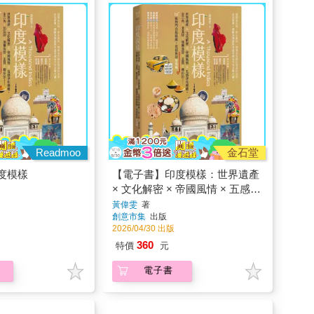
Readmoo
金石堂
度模樣
【電子書】印度模樣：世界遺產
× 文化解密 × 帝國風情 × 五感淨
化療癒，金三角、北北印、加爾
黃偉雯
著
創意市集
出版
各答、孟買、喀拉拉……10+條
2026/04/30 出版
熱門自助路線，見招拆招全攻略
360
特價
元
電子書