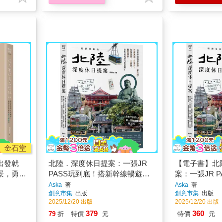
金石堂
出發就
北陸．深度休日提案：一張JR
【電子書】北
景，勇敢
PASS玩到底！搭新幹線暢遊金
案：一張JR 
澤、兼六園、立山黑部、合掌
幹線暢遊金澤
Aska
著
Aska
著
創意市集
出版
創意市集
出版
村、加賀溫泉、上高地、觀光列
部、合掌村、
2025/12/20 出版
2025/12/20 出版
車……最美秘境超完整規劃！暢
地、觀光列車
379
360
79
折
特價
元
特價
元
銷最新版
整規劃！