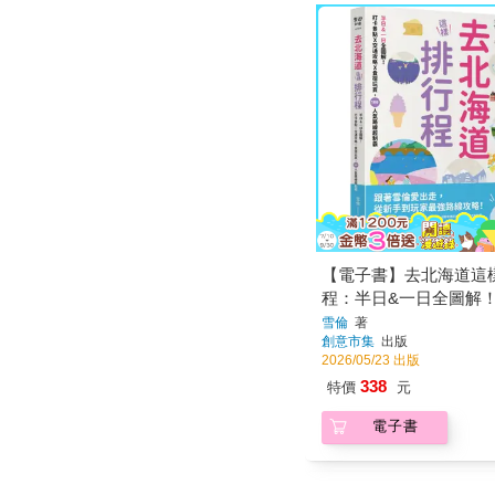
【電子書】去北海道這
程：半日&一日全圖解
點X交通攻略X食宿玩買
雪倫
著
創意市集
出版
100+人氣路線超制霸
2026/05/23 出版
338
特價
元
電子書