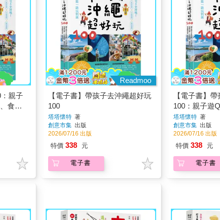
Readmoo
0：親子
【電子書】帶孩子去沖繩超好玩
【電子書】帶
點、食宿
100
100：親子遊
體驗，零
點、食宿玩買
塔塔懷特
著
塔塔懷特
著
創意市集
出版
創意市集
出版
體驗，零經驗
2026/07/16 出版
2026/07/16 出版
338
338
特價
元
特價
元
電子書
電子書