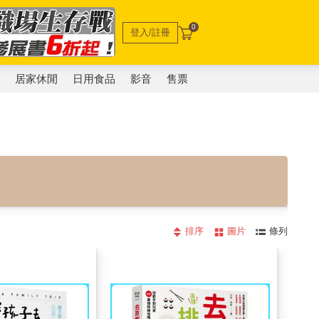
0
登入/註冊
電
居家休閒
日用食品
影音
售票
排序
圖片
條列