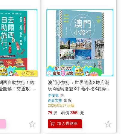
金石堂
關西自助旅行！給
澳門小旅行：世界遺產X旅店潮
全圖解！交通攻略
玩X離島漫遊X中葡小吃X巷弄私
行程規劃，有問必
旅再發現 暢銷最新版
李俊億
著
創意市集
出版
2026/01/17 出版
356
79
折
特價
元
加入購物車