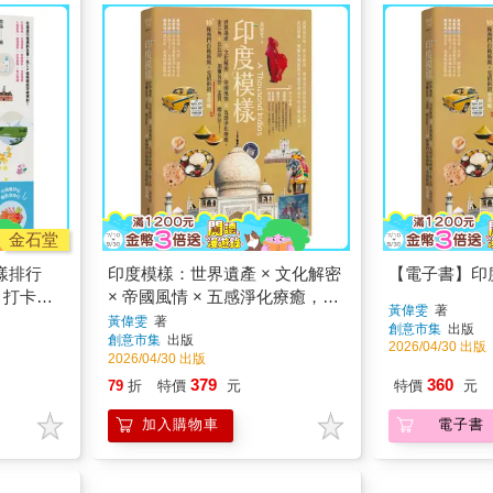
金石堂
樣排行
印度模樣：世界遺產 × 文化解密
【電子書】印
！打卡景
× 帝國風情 × 五感淨化療癒，金
黃偉雯
著
，
三角、北北印、加爾各答、孟
黃偉雯
著
創意市集
出版
創意市集
出版
買、喀拉拉……10+條熱門自助
2026/04/30 出版
2026/04/30 出版
路線，見招拆招全攻略
379
360
79
折
特價
元
特價
元
加入購物車
電子書