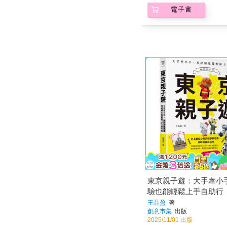
電子書
東京親子遊：大手牽小
驗也能輕鬆上手自助行
訂版】
王晶盈
著
創意市集
出版
2025/11/01 出版