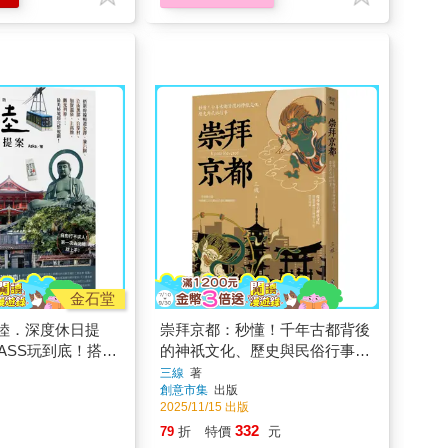
金石堂
陸．深度休日提
崇拜京都：秒懂！千年古都背後
PASS玩到底！搭新
的神祇文化、歷史與民俗行事
、兼六園、立山黑
【二版】
三線
著
創意市集
出版
加賀溫泉、上高
2025/11/15 出版
……最美秘境超完
332
79
折
特價
元