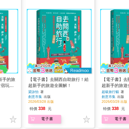
Readmoo
新手的旅
【電子書】去關西自助旅行！給
【電子書】去
食宿玩買
超新手的旅遊全圖解！
超新手的旅遊
用QA
X食宿玩買X
梁詠怡
著
超級旅行貓
著
創意市集
出版
創意市集
出版
答萬用QA
2026/03/28 出版
2026/03/28 出版
338
338
特價
元
特價
元
電子書
電子書