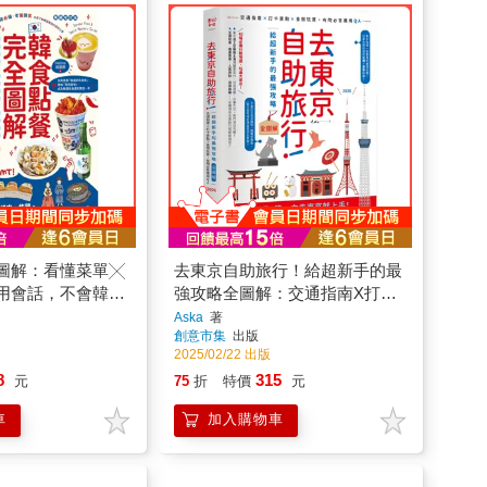
圖解：看懂菜單╳
去東京自助旅行！給超新手的最
用會話，不會韓文
強攻略全圖解：交通指南X打卡
、炸雞、鍋物、海
景點X食宿玩買，有問必答萬用
Aska
著
創意市集
出版
大類正韓美食【暢銷
QA 2026
2025/02/22 出版
8
315
元
75
折
特價
元
車
加入購物車