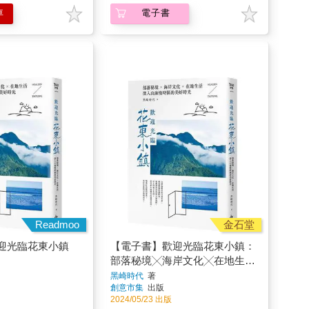
車
電子書
Readmoo
金石堂
迎光臨花東小鎮
【電子書】歡迎光臨花東小鎮：
部落秘境╳海岸文化╳在地生
活，深入山海慢時區的美好時光
黑崎時代
著
創意市集
出版
2024/05/23 出版