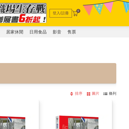
0
登入/註冊
電
居家休閒
日用食品
影音
售票
排序
圖片
條列