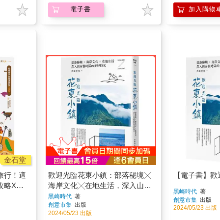
電子書
加入購物
金石堂
旅行！這
歡迎光臨花東小鎮：部落秘境╳
【電子書】歡
攻略X食
海岸文化╳在地生活，深入山海
黑崎時代
著
問必答萬
慢時區的美好時光
黑崎時代
著
創意市集
出版
創意市集
出版
2024/05/23 出版
2024/05/23 出版