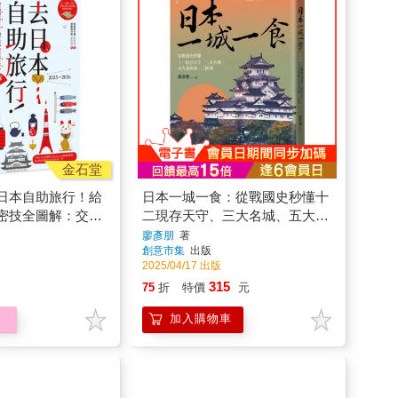
金石堂
日本自助旅行！給
日本一城一食：從戰國史秒懂十
密技全圖解：交通
二現存天守、三大名城、五大老
買X旅程規劃，有
居城、二條城【經典版】
廖彥朋
著
創意市集
出版
2025～2026
2025/04/17 出版
315
75
折
特價
元
加入購物車