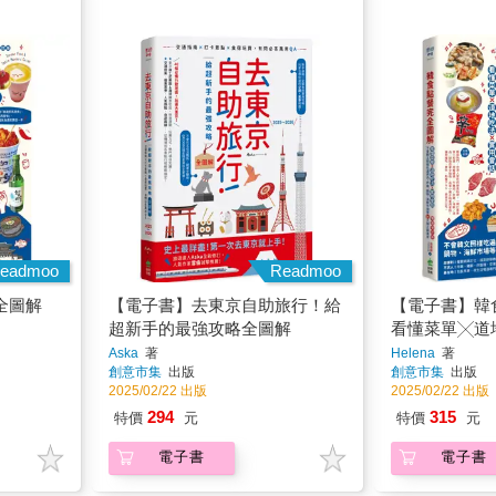
eadmoo
Readmoo
全圖解
【電子書】去東京自助旅行！給
【電子書】韓
超新手的最強攻略全圖解
看懂菜單╳道
話，不會韓文
Aska
著
Helena
著
創意市集
出版
創意市集
出版
雞、鍋物、海
2025/02/22 出版
2025/02/22 出版
韓美食
294
315
特價
元
特價
元
電子書
電子書