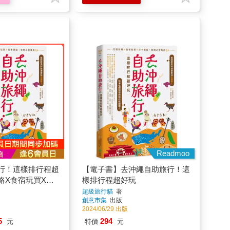
Readmoo
行！這樣排行程超
【電子書】去沖繩自助旅行！這
略X食宿玩買X打
樣排行程超好玩
必答萬用QA
超級旅行貓
著
創意市集
出版
2024/06/29 出版
5
294
元
特價
元