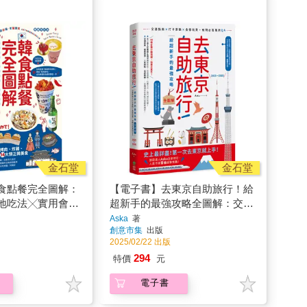
金石堂
金石堂
食點餐完全圖解：
【電子書】去東京自助旅行！給
地吃法╳實用會
超新手的最強攻略全圖解：交通
照樣吃遍烤肉、炸
指南X打卡景點X食宿玩買，有
Aska
著
創意市集
出版
鮮市場等14大類正
問必答萬用QA 2025～2026
2025/02/22 出版
294
特價
元
電子書