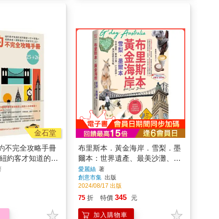
金石堂
約不完全攻略手冊
布里斯本．黃金海岸．雪梨．墨
6：紐約客才知道的城
爾本：世界遺產、最美沙灘、打
點x經典美食x建
工遊學，澳洲度假全攻略
著
愛麗絲
著
創意市集
出版
化120+
2024/08/17 出版
345
75
折
特價
元
加入購物車