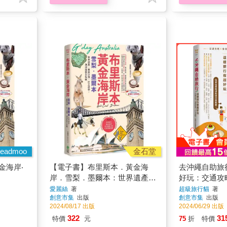
eadmoo
金石堂
金海岸‧
【電子書】布里斯本．黃金海
去沖繩自助旅
岸．雪梨．墨爾本：世界遺產、
好玩：交通攻
最美沙灘、打工遊學，澳洲度假
卡景點，有問
愛麗絲
著
超級旅行貓
著
創意市集
出版
創意市集
出版
全攻略
2024/08/17 出版
2024/06/29 出版
322
31
特價
元
75
折
特價