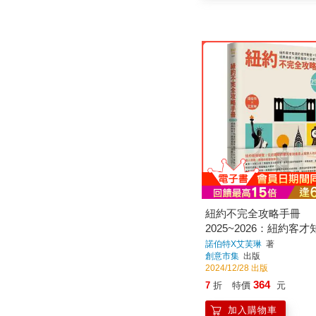
紐約不完全攻略手冊
2025~2026：紐約客
市秘密x打卡景點x經典
諾伯特X艾芙琳
著
創意市集
出版
築藝術x深度文化120＋
2024/12/28 出版
364
7
折
特價
元
加入購物車