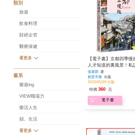
類別
旅遊
飲食料理
財經企管
醫療保健
【電子書】京都四季慢
人才知道的裏風景！私
絕景秘境X祭典市集X賞
張展郡
著
書系
創意市集
出版
味，110+一訪再訪的
2025/05/29 出版
樂遊ing
360
特價
元
VIEW職場力
電子書
樂活人生
囍。生活