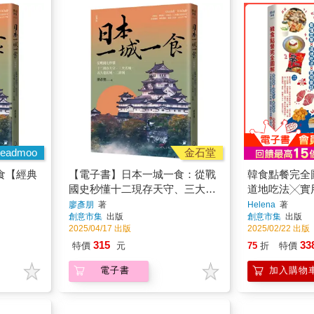
eadmoo
金石堂
食【經典
【電子書】日本一城一食：從戰
韓食點餐完全
國史秒懂十二現存天守、三大名
道地吃法╳實
城、五大老居城、二條城
照樣吃遍烤肉
廖彥朋
著
Helena
著
創意市集
出版
創意市集
出版
鮮市場等14
2025/04/17 出版
2025/02/22 出版
增訂版】
315
33
特價
元
75
折
特價
電子書
加入購物