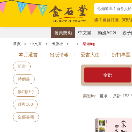
國中自修評量
東野
唯紅花綻放
奧德賽
會員獎勵
中文書
動漫ACG
親子
首頁
＞
中文書
＞
出版社
＞
＞
樂遊ing
本月選書
出版情報
愛書大使
折扣專區
新書
全部
特價書
暢銷排行
樂遊ing
書系 ，共計
158
經典100
全部書籍