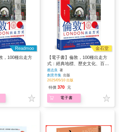
Readmoo
金石堂
，100種出走方
【電子書】倫敦，100種出走方
式：經典地標、歷史文化、百貨
市集、近郊景點，搭地鐵遊遍英
蔡志良
著
創意市集
出版
倫街巷
2025/05/10 出版
370
特價
元
電子書