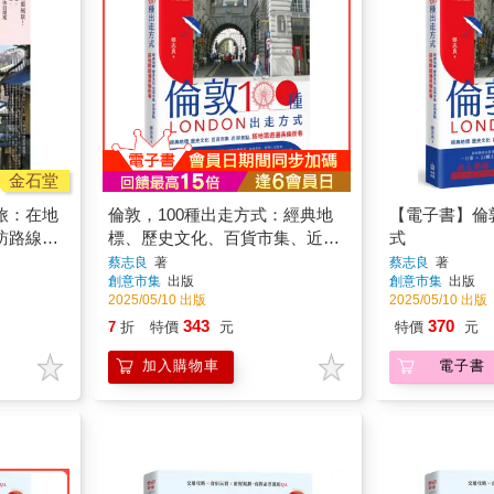
金石堂
旅：在地
倫敦，100種出走方式：經典地
【電子書】倫敦
訪路線X
標、歷史文化、百貨市集、近郊
式
花賞
景點，搭地鐵遊遍英倫街巷
蔡志良
著
蔡志良
著
創意市集
出版
創意市集
出版
休日提案
2025/05/10 出版
2025/05/10 出版
343
370
7
折
特價
元
特價
元
加入購物車
電子書