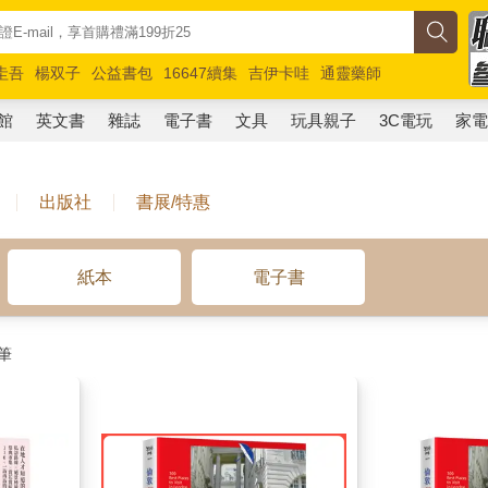
圭吾
楊双子
公益書包
16647續集
吉伊卡哇
通靈藥師
路邊攤新作
馬斯克
玩具總動員5
超慢跑
館
英文書
雜誌
電子書
文具
玩具親子
3C電玩
家
出版社
書展/特惠
紙本
電子書
筆