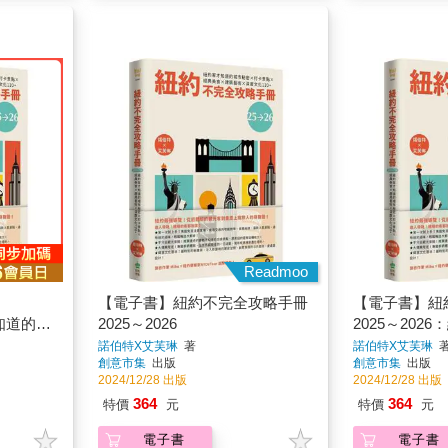
Readmoo
【電子書】紐約不完全攻略手冊
【電子書】紐
才知道的城
2025～2026
2025～202
美食x建
市秘密x打卡景
諾伯特X艾芙琳
著
諾伯特X艾芙琳
創意市集
出版
創意市集
出版
築藝術x深度文
2024/12/28 出版
2024/12/28 出版
364
364
特價
元
特價
元
電子書
電子書