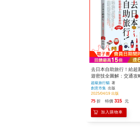
去日本自助旅行！給超
遊密技全圖解：交通攻
玩買X旅程規劃，有問
超級旅行貓
著
創意市集
出版
QA 2025～2026
2025/04/19 出版
315
75
折
特價
元
加入購物車