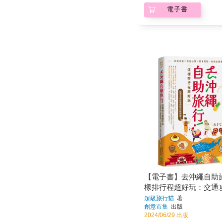
電子書
【電子書】去沖繩自助
樣排行程超好玩：交通
宿玩買X打卡景點，有
超級旅行貓
著
創意市集
出版
用QA
2024/06/29 出版