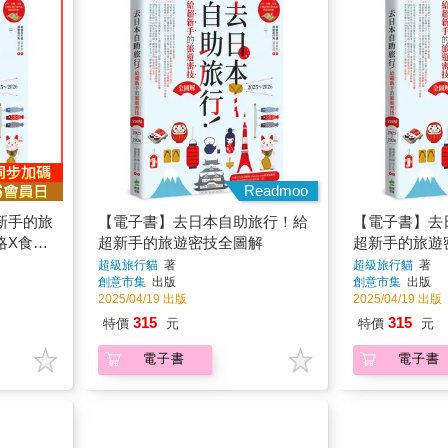
Readmoo
新手的旅
【電子書】去日本自助旅行！給
【電子書】去
略X食宿
超新手的旅遊密技全圖解
超新手的旅遊
必答萬用
攻略X食宿玩
超級旅行貓
著
超級旅行貓
著
創意市集
出版
創意市集
出版
問必答萬用QA 
2025/04/19 出版
2025/04/19 出版
315
315
特價
元
特價
元
電子書
電子書