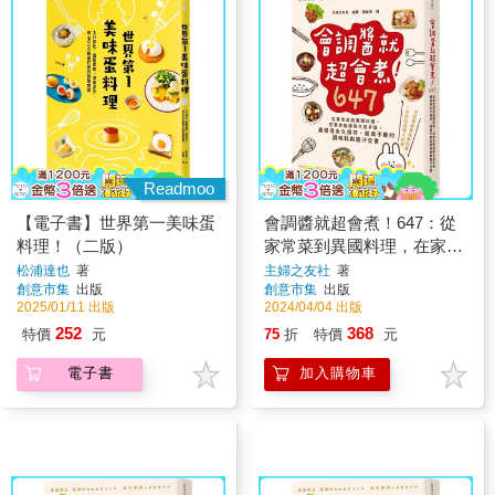
Readmoo
【電子書】世界第一美味蛋
會調醬就超會煮！647：從
料理！（二版）
家常菜到異國料理，在家也
能複製大廚手藝，最值得永
松浦達也
著
主婦之友社
著
創意市集
出版
創意市集
出版
久保存、經典不敗的調味料
2025/01/11 出版
2024/04/04 出版
與醬汁全書
252
368
特價
元
75
折
特價
元
電子書
加入購物車