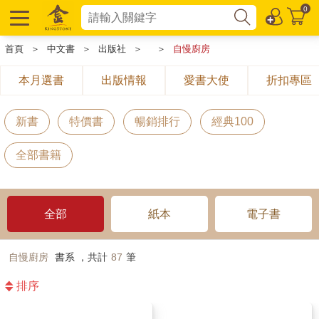
0
首頁
＞
中文書
＞
出版社
＞
＞
自慢廚房
本月選書
出版情報
愛書大使
折扣專區
新書
特價書
暢銷排行
經典100
全部書籍
全部
紙本
電子書
自慢廚房
書系 ，共計
87
筆
排序