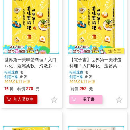
金石堂
世界第一美味蛋料理！入口
【電子書】世界第一美味蛋
即化、蓬鬆柔軟、滑嫩多
料理！入口即化、蓬鬆柔
汁，用8000顆蛋打出的最強
軟、滑嫩多汁，用8000顆蛋
松浦達也
著
松浦達也
著
創意市集
出版
創意市集
出版
食譜(二版)
打出的最強食譜
2025/01/11 出版
2025/01/11 出版
270
252
75
折
特價
元
特價
元
加入購物車
電子書