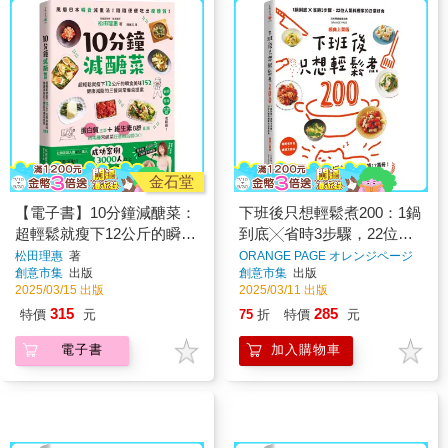
金石堂
【電子書】10分鐘減醣菜：
下班後只想輕鬆煮200：1鍋
超輕鬆就瘦下12公斤的瞬食
到底╳省時3步驟，22位人
美味152，健康減脂的三餐
氣料理家的日常好食【經典
松田理惠
著
ORANGE PAGE オレンジページ
著
創意市集
出版
創意市集
出版
與常備菜提案
上菜版】
2025/03/15 出版
2025/03/11 出版
315
285
特價
元
75
折
特價
元
電子書
加入購物車