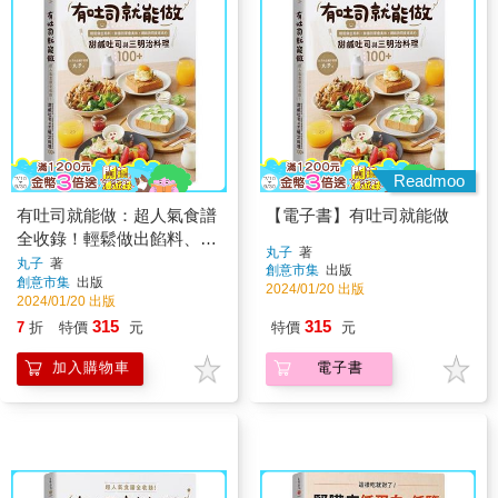
Readmoo
有吐司就能做：超人氣食譜
【電子書】有吐司就能做
全收錄！輕鬆做出餡料、抹
丸子
著
醬到層疊美味，網路詢問度
丸子
著
創意市集
出版
創意市集
出版
最高的甜鹹吐司與三明治料
2024/01/20 出版
2024/01/20 出版
理100＋
315
315
7
折
特價
元
特價
元
加入購物車
電子書