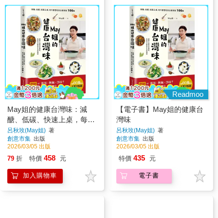
Readmoo
May姐的健康台灣味：減
【電子書】May姐的健康台
醣、低碳、快速上桌，每天
灣味
都想吃的三餐提案 100+
呂秋玫(May姐)
著
呂秋玫(May姐)
著
創意市集
出版
創意市集
出版
2026/03/05 出版
2026/03/05 出版
458
435
79
折
特價
元
特價
元
加入購物車
電子書