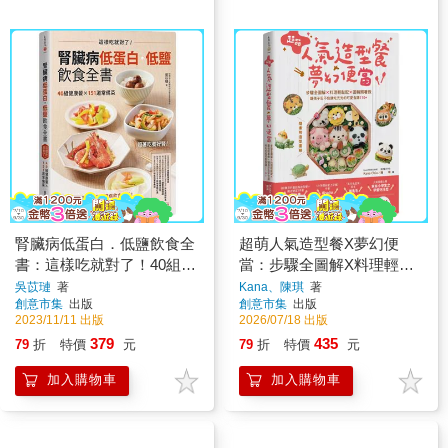
腎臟病低蛋白．低鹽飲食全
超萌人氣造型餐X夢幻便
書：這樣吃就對了！40組健
當：步驟全圖解X料理輕鬆
康餐X151道常備菜
配X圖稿照著做，讓孩子忍
吳苡璉
著
Kana、陳琪
著
創意市集
出版
創意市集
出版
不住就吃光光的可愛食譜
2023/11/11 出版
2026/07/18 出版
110+【隨書附造型圖稿】
379
435
79
折
特價
元
79
折
特價
元
加入購物車
加入購物車