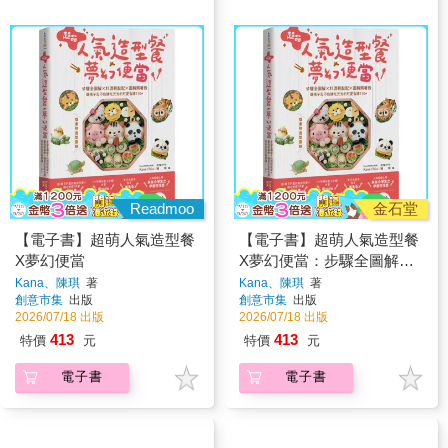
Readmoo
金石堂
【電子書】超萌人氣造型餐
【電子書】超萌人氣造型餐
X夢幻便當
X夢幻便當：步驟全圖解X
料理輕鬆配X圖稿照著做，
Kana、陳琪
著
Kana、陳琪
著
創意市集
出版
創意市集
出版
讓孩子忍不住就吃光光的可
2026/07/18 出版
2026/07/18 出版
愛食譜110+
413
413
特價
元
特價
元
電子書
電子書