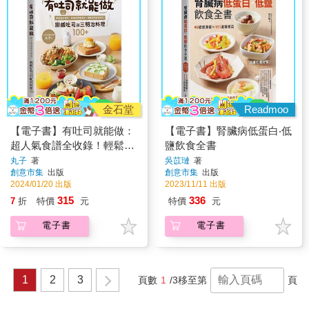
金石堂
Readmoo
【電子書】有吐司就能做：
【電子書】腎臟病低蛋白‧低
超人氣食譜全收錄！輕鬆做
鹽飲食全書
出餡料、抹醬到層疊美味，
丸子
著
吳苡璉
著
創意市集
出版
創意市集
出版
網路詢問度最高的甜鹹吐司
2024/01/20 出版
2023/11/11 出版
與三明治料理100+
315
336
7
折
特價
元
特價
元
電子書
電子書
1
2
3
頁數
1
/3
移至第
頁