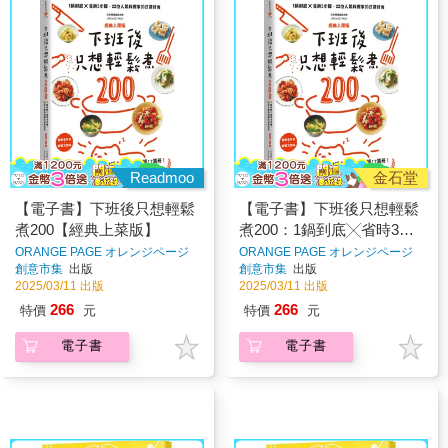
Readmoo
金石堂
【電子書】下班後只想輕鬆
【電子書】下班後只想輕鬆
煮200【經典上菜版】
煮200：1鍋到底╳省時3步
驟，22位人氣料理家的日常
ORANGE PAGE オレンジページ
ORANGE PAGE オレンジページ
著
著
創意市集
出版
創意市集
出版
好食
2025/03/11 出版
2025/03/11 出版
266
266
特價
元
特價
元
電子書
電子書