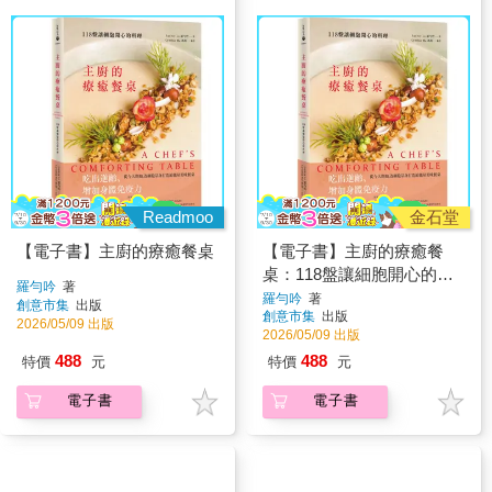
Readmoo
金石堂
【電子書】主廚的療癒餐桌
【電子書】主廚的療癒餐
桌：118盤讓細胞開心的料
羅勻吟
著
理
羅勻吟
著
創意市集
出版
創意市集
出版
2026/05/09 出版
2026/05/09 出版
488
488
特價
元
特價
元
電子書
電子書