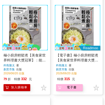
Readmoo
極小廚房輕鬆煮【美食家世
【電子書】極小廚房輕鬆煮
界料理書大獎冠軍】：能開
【美食家世界料理書大獎冠
火就超會煮！73道超省時方
軍】
杵島隆太
著
杵島隆太
著
創意市集
出版
創意市集
出版
便的零失敗餐桌美味
2026/06/20 出版
2026/06/20 出版
332
315
79
折
特價
元
特價
元
加入購物車
電子書