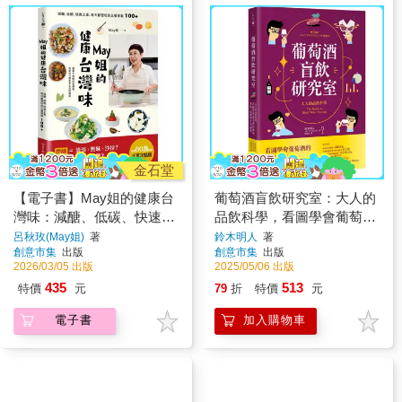
金石堂
【電子書】May姐的健康台
葡萄酒盲飲研究室：大人的
灣味：減醣、低碳、快速上
品飲科學，看圖學會葡萄酒
桌，每天都想吃的三餐提案
的風味、產區、品種與年分
呂秋玫(May姐)
著
鈴木明人
著
創意市集
出版
創意市集
出版
100+
秘密
2026/03/05 出版
2025/05/06 出版
435
513
特價
元
79
折
特價
元
電子書
加入購物車