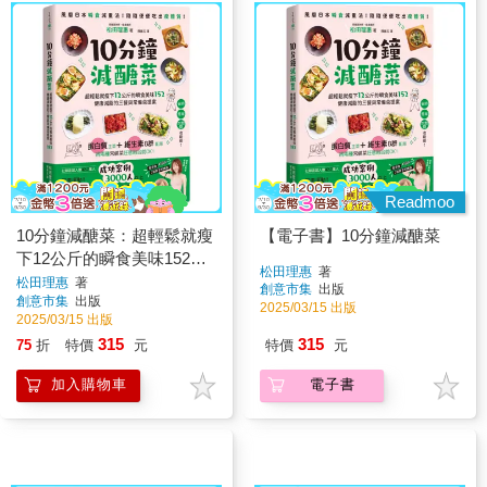
Readmoo
10分鐘減醣菜：超輕鬆就瘦
【電子書】10分鐘減醣菜
下12公斤的瞬食美味152，
松田理惠
著
健康減脂的三餐與常備菜提
松田理惠
著
創意市集
出版
創意市集
出版
案
2025/03/15 出版
2025/03/15 出版
315
315
75
折
特價
元
特價
元
加入購物車
電子書