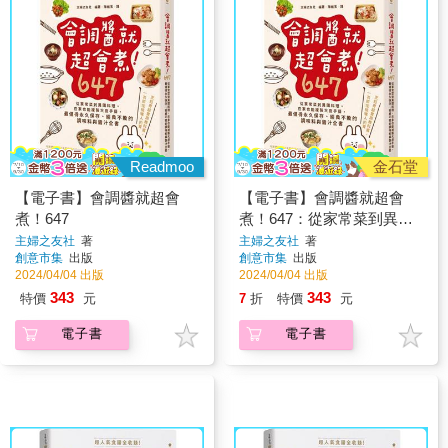
Readmoo
金石堂
【電子書】會調醬就超會
【電子書】會調醬就超會
煮！647
煮！647：從家常菜到異國
料理，在家也能複製大廚手
主婦之友社
著
主婦之友社
著
創意市集
出版
創意市集
出版
藝，最值得永久保存、經典
2024/04/04 出版
2024/04/04 出版
不敗的調味料與醬汁全書
343
343
特價
元
7
折
特價
元
電子書
電子書