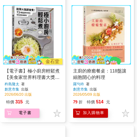
金石堂
【電子書】極小廚房輕鬆煮
主廚的療癒餐桌：118盤讓
【美食家世界料理書大獎冠
細胞開心的料理
軍】：能開火就超會煮！73
杵島隆太
著
羅勻吟
著
創意市集
出版
創意市集
出版
道超省時方便的零失敗餐桌
2026/06/20 出版
2026/05/09 出版
美味
315
514
特價
元
79
折
特價
元
電子書
加入購物車