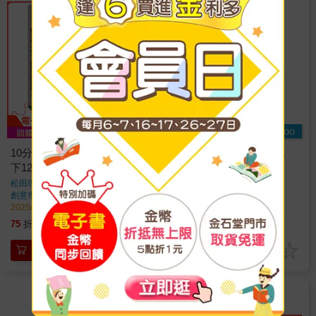
Readmoo
10分鐘減醣菜：超輕鬆就瘦
【電子書】10分鐘減醣菜
下12公斤的瞬食美味152，
松田理惠
著
健康減脂的三餐與常備菜提
松田理惠
著
創意市集
出版
創意市集
出版
案
2025/03/15 出版
2025/03/15 出版
315
315
75
折
特價
元
特價
元
加入購物車
電子書