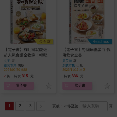
金石堂
Readmoo
【電子書】有吐司就能做：
【電子書】腎臟病低蛋白‧低
超人氣食譜全收錄！輕鬆做
鹽飲食全書
出餡料、抹醬到層疊美味，
丸子
著
吳苡璉
著
創意市集
出版
創意市集
出版
網路詢問度最高的甜鹹吐司
2024/01/20 出版
2023/11/11 出版
與三明治料理100+
315
336
7
折
特價
元
特價
元
電子書
電子書
1
2
3
頁數
1
/3
移至第
頁