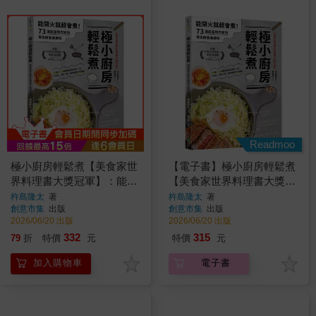
Readmoo
極小廚房輕鬆煮【美食家世
【電子書】極小廚房輕鬆煮
界料理書大獎冠軍】：能開
【美食家世界料理書大獎冠
火就超會煮！73道超省時方
軍】
杵島隆太
著
杵島隆太
著
創意市集
出版
創意市集
出版
便的零失敗餐桌美味
2026/06/20 出版
2026/06/20 出版
332
315
79
折
特價
元
特價
元
加入購物車
電子書