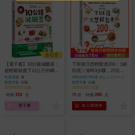
金石堂
【電子書】10分鐘減醣菜：
下班後只想輕鬆煮200：1鍋
超輕鬆就瘦下12公斤的瞬食
到底╳省時3步驟，22位人
美味152，健康減脂的三餐
氣料理家的日常好食【經典
松田理惠
著
ORANGE PAGE オレンジページ
著
創意市集
出版
創意市集
出版
與常備菜提案
上菜版】
2025/03/15 出版
2025/03/11 出版
315
285
特價
元
75
折
特價
元
電子書
加入購物車