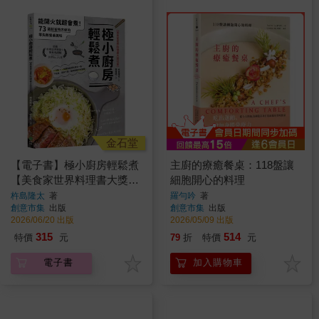
金石堂
【電子書】極小廚房輕鬆煮
主廚的療癒餐桌：118盤讓
【美食家世界料理書大獎冠
細胞開心的料理
軍】：能開火就超會煮！73
杵島隆太
著
羅勻吟
著
創意市集
出版
創意市集
出版
道超省時方便的零失敗餐桌
2026/06/20 出版
2026/05/09 出版
美味
315
514
特價
元
79
折
特價
元
電子書
加入購物車