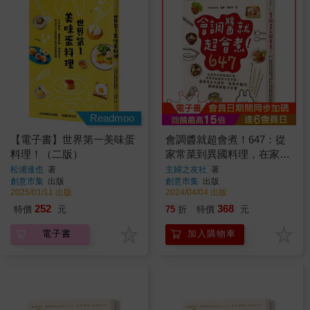
Readmoo
【電子書】世界第一美味蛋
會調醬就超會煮！647：從
料理！（二版）
家常菜到異國料理，在家也
能複製大廚手藝，最值得永
松浦達也
著
主婦之友社
著
創意市集
出版
創意市集
出版
久保存、經典不敗的調味料
2025/01/11 出版
2024/04/04 出版
與醬汁全書
252
368
特價
元
75
折
特價
元
電子書
加入購物車