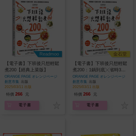
Readmoo
金石堂
【電子書】下班後只想輕鬆
【電子書】下班後只想輕鬆
煮200【經典上菜版】
煮200：1鍋到底╳省時3步
驟，22位人氣料理家的日常
ORANGE PAGE オレンジページ
ORANGE PAGE オレンジページ
著
著
創意市集
出版
創意市集
出版
好食
2025/03/11 出版
2025/03/11 出版
266
266
特價
元
特價
元
電子書
電子書