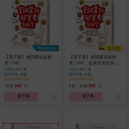
Readmoo
金石堂
【電子書】會調醬就超會
【電子書】會調醬就超會
煮！647
煮！647：從家常菜到異國
料理，在家也能複製大廚手
主婦之友社
著
主婦之友社
著
創意市集
出版
創意市集
出版
藝，最值得永久保存、經典
2024/04/04 出版
2024/04/04 出版
不敗的調味料與醬汁全書
343
343
特價
元
7
折
特價
元
電子書
電子書