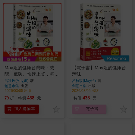
Readmoo
May姐的健康台灣味：減
【電子書】May姐的健康台
醣、低碳、快速上桌，每天
灣味
都想吃的三餐提案 100+
呂秋玫(May姐)
著
呂秋玫(May姐)
著
創意市集
出版
創意市集
出版
2026/03/05 出版
2026/03/05 出版
458
435
79
折
特價
元
特價
元
加入購物車
電子書