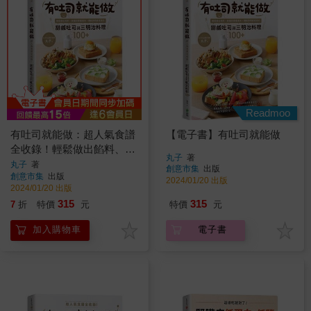
Readmoo
有吐司就能做：超人氣食譜
【電子書】有吐司就能做
全收錄！輕鬆做出餡料、抹
丸子
著
醬到層疊美味，網路詢問度
丸子
著
創意市集
出版
創意市集
出版
最高的甜鹹吐司與三明治料
2024/01/20 出版
2024/01/20 出版
理100＋
315
315
7
折
特價
元
特價
元
加入購物車
電子書