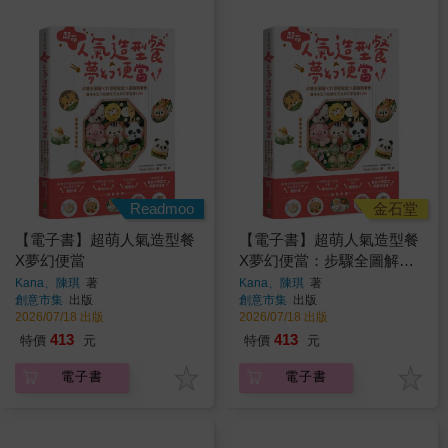
Readmoo
金石堂
【電子書】超萌人氣造型餐
【電子書】超萌人氣造型餐
X夢幻便當
X夢幻便當：步驟全圖解X
料理輕鬆配X圖稿照著做，
Kana、陳琪
著
Kana、陳琪
著
創意市集
出版
創意市集
出版
讓孩子忍不住就吃光光的可
2026/07/18 出版
2026/07/18 出版
愛食譜110+
413
413
特價
元
特價
元
電子書
電子書