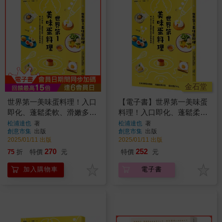
金石堂
世界第一美味蛋料理！入口
【電子書】世界第一美味蛋
即化、蓬鬆柔軟、滑嫩多
料理！入口即化、蓬鬆柔
汁，用8000顆蛋打出的最強
軟、滑嫩多汁，用8000顆蛋
松浦達也
著
松浦達也
著
創意市集
出版
創意市集
出版
食譜(二版)
打出的最強食譜
2025/01/11 出版
2025/01/11 出版
270
252
75
折
特價
元
特價
元
加入購物車
電子書