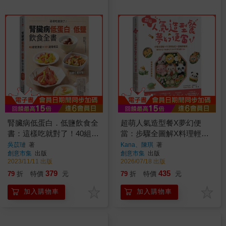
腎臟病低蛋白．低鹽飲食全
超萌人氣造型餐X夢幻便
書：這樣吃就對了！40組健
當：步驟全圖解X料理輕鬆
康餐X151道常備菜
配X圖稿照著做，讓孩子忍
吳苡璉
著
Kana、陳琪
著
創意市集
出版
創意市集
出版
不住就吃光光的可愛食譜
2023/11/11 出版
2026/07/18 出版
110+【隨書附造型圖稿】
379
435
79
折
特價
元
79
折
特價
元
加入購物車
加入購物車