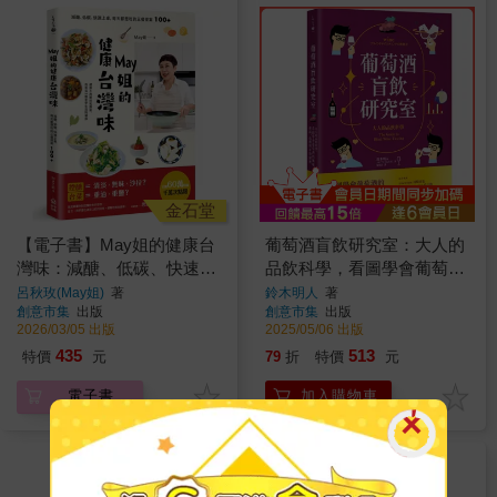
金石堂
【電子書】May姐的健康台
葡萄酒盲飲研究室：大人的
灣味：減醣、低碳、快速上
品飲科學，看圖學會葡萄酒
桌，每天都想吃的三餐提案
的風味、產區、品種與年分
呂秋玫(May姐)
著
鈴木明人
著
創意市集
出版
創意市集
出版
100+
秘密
2026/03/05 出版
2025/05/06 出版
435
513
特價
元
79
折
特價
元
電子書
加入購物車