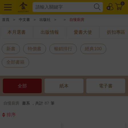
0
首頁
＞
中文書
＞
出版社
＞
＞
自慢廚房
本月選書
出版情報
愛書大使
折扣專區
新書
特價書
暢銷排行
經典100
全部書籍
全部
紙本
電子書
自慢廚房
書系 ，共計
87
筆
排序