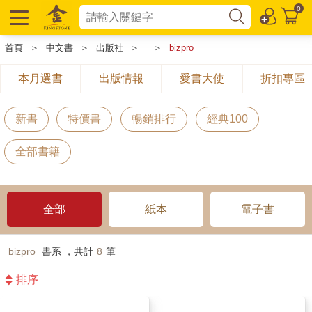
0
首頁
＞
中文書
＞
出版社
＞
＞
bizpro
本月選書
出版情報
愛書大使
折扣專區
新書
特價書
暢銷排行
經典100
全部書籍
全部
紙本
電子書
bizpro
書系 ，共計
8
筆
排序