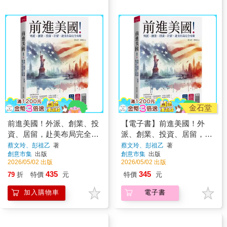
金石堂
前進美國！外派、創業、投
【電子書】前進美國！外
資、居留，赴美布局完全攻
派、創業、投資、居留，赴
略
美布局完全攻略
蔡文玲、彭祖乙
著
蔡文玲、彭祖乙
著
創意市集
出版
創意市集
出版
2026/05/02 出版
2026/05/02 出版
435
345
79
折
特價
元
特價
元
加入購物車
電子書