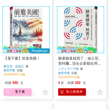
Readmoo
【電子書】前進美國！
聽著聽著就買了：迪士尼、
英特爾...頂尖企業都在用的
蔡文玲、彭祖乙
著
成功聲音行銷術
ミテイラー千穂
著
創意市集
出版
創意市集
出版
2026/05/02 出版
2021/05/29 出版
345
342
特價
元
9
折
特價
元
電子書
加入購物車