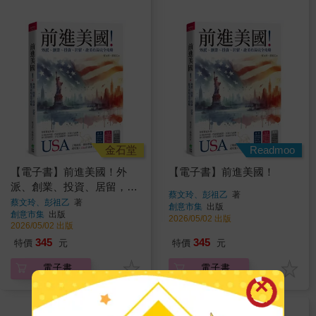
金石堂
Readmoo
【電子書】前進美國！外
【電子書】前進美國！
派、創業、投資、居留，赴
蔡文玲、彭祖乙
著
美布局完全攻略
蔡文玲、彭祖乙
著
創意市集
出版
創意市集
出版
2026/05/02 出版
2026/05/02 出版
345
345
特價
元
特價
元
電子書
電子書