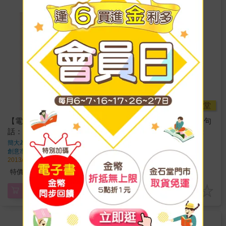
Readmoo
金石堂
【電子書】改變人生的一句
【電子書】改變人生的一句
話：笑淚交織的幸福語錄
話：笑淚交織的幸福語錄
簡大為
著
簡大為
著
創意市集
出版
創意市集
出版
2013/11/19 出版
2013/11/19 出版
170
170
特價
元
68
折
特價
元
電子書
電子書