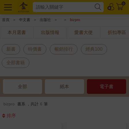
0
首頁
＞
中文書
＞
出版社
＞
＞
bizpro
本月選書
出版情報
愛書大使
折扣專區
新書
特價書
暢銷排行
經典100
全部書籍
全部
紙本
電子書
bizpro
書系 ，共計
6
筆
排序