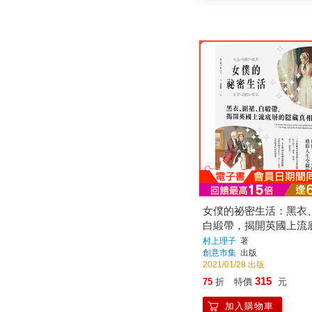
女僕的祕密生活：黑衣
白緞帶，揭開英國上流
藏真相
村上理子
著
創意市集
出版
2021/01/28 出版
315
75
折
特價
元
加入購物車