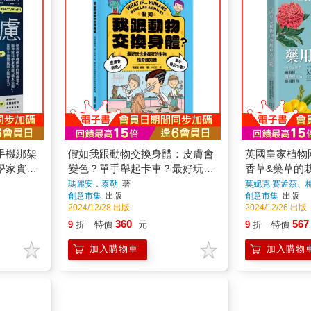
手機綁架
假如我跟動物交換身體：皮膚會
英國皇家植物
學家實證
變色？單手舉起卡車？最好玩也
香草&藥草的
習慣找回
最瘋狂的生物怪奇趣知識
應用指南
瑪麗安．泰勒
著
莫妮克‧賽孟茲、梅
歐文
著
創意市集
出版
創意市集
出版
2024/12/28 出版
2024/12/26 出版
360
567
9
折
特價
元
9
折
特價
加入購物車
加入購物