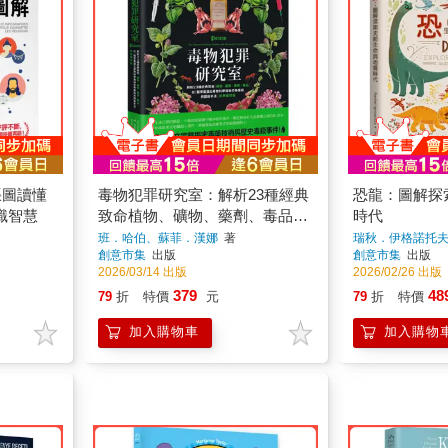
張圖讀懂
毒物犯罪研究室：解析23種經典
恐龍：圖解探
識智慧
致命植物、礦物、藥劑、毒品，
時代
從醫學鑑識＆毒物科學揭秘恐怖
班．哈伯、蘇菲．漢娜
著
瑞秋．伊格諾托
創意市集
出版
創意市集
出版
毒殺與謀殺手法【經典重現版】
2026/03/14 出版
2026/02/26 出版
379
48
79
折
特價
元
79
折
特價
加入購物車
加入購物