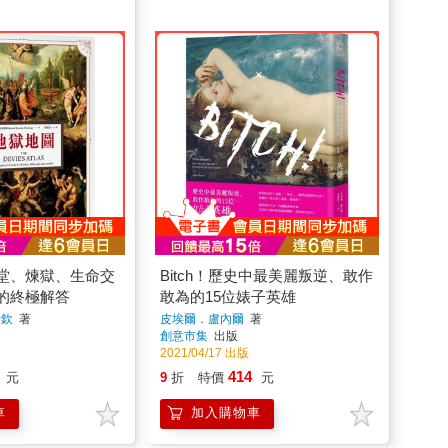
堂、煉獄、生命交
Bitch！歷史中最美麗叛逆、敢作
的終極解答
敢為的15位婊子英雄
希欽
著
皮埃爾．盧內爾
著
創意市集
出版
2021/04/17 出版
414
元
9
折
特價
元
車
加入購物車