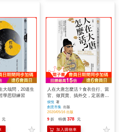
生大哉問，20道生
人在大唐怎麼活？食衣住行、當
哲學思辯練習
官、做買賣、搞外交，定居唐朝
的必備指南
侯悅
著
創意市集
出版
2020/05/16 出版
378
元
9
折
特價
元
車
加入購物車