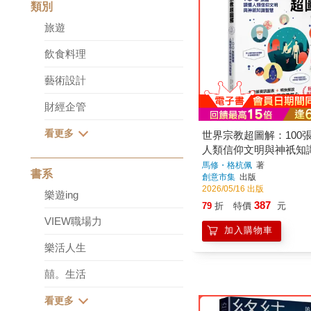
類別
旅遊
飲食料理
藝術設計
財經企管
世界宗教超圖解：100
人類信仰文明與神祇知
馬修・格杭佩
著
書系
創意市集
出版
2026/05/16 出版
樂遊ing
387
79
折
特價
元
VIEW職場力
加入購物車
樂活人生
囍。生活