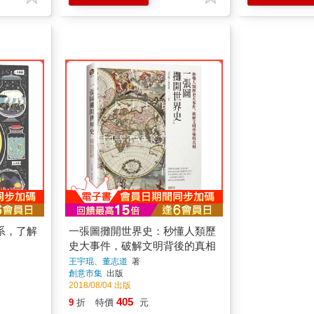
系，了解
一張圖攤開世界史：秒懂人類歷
史大事件，破解文明背後的真相
王宇琨、董志道
著
創意市集
出版
2018/08/04 出版
405
9
折
特價
元