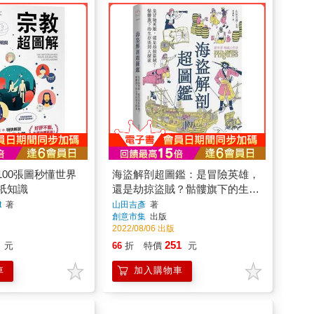
00張圖秒懂世界
海盜解剖超圖鑑：是冒險英雄，
祇知識
還是劫掠盜賊？骷髏旗下的生存
法則大探索
t
著
山田吉彥
著
創意市集
出版
2022/08/06 出版
251
元
66
折
特價
元
車
加入購物車