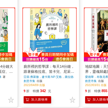
4分鐘大
廁所裡的哲學課：每天14分鐘，
地獄地圖：天
延症、潛
跟著蘇格拉底、笛卡兒、尼采等
界，靈魂歸處
解100
13位世界哲人，秒懂100個最經
弗
著
亞當‧弗萊徹，盧卡斯‧NP‧艾格，康拉德‧
愛德華．布魯克
柯列弗，陳俊宇
著
創意市集
出版
創意市集
出版
典的哲學思維【二版】
2022/04/09 出版
2022/03/31 出版
342
855
9
折
特價
元
9
折
特價
加入購物車
加入購物