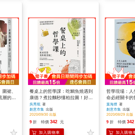
、圍裙、
餐桌上的哲學課：吃鯛魚燒遇到
哲學現場：人
底層的隱
康德？煮拉麵秒懂柏拉圖！好吃
命必經關卡的
就是零卡路里？原來哲學竟如此
吳秀珉
著
葉海煙
著
創意市集
出版
創意市集
出版
美味
2020/09/30 出版
2020/08/29 出版
342
342
9
折
特價
元
9
折
特價
加入購物車
加入購物