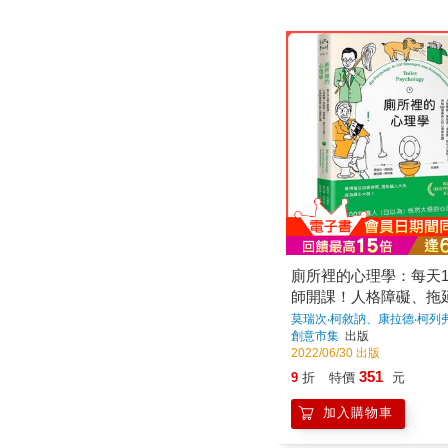
廁所裡的心理學：每天1
師開課！人格障礙、拖
意識、吸引力法則……拆
莫瑞次‧柯敘訥、康拉德‧柯列
創意市集
出版
個最核心的心理學知識
2022/06/30 出版
351
9
折
特價
元
加入購物車