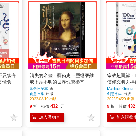
不及後悔
消失的名畫：藝術史上歷經磨難
宗教超圖解：1
秒懂食品
或下落不明的世界瑰寶祕辛
信仰文明與神
傷害、環
藍色日記本
著
Matthieu Grimpre
創意市集
出版
創意市集
出版
2023/08/19 出版
2023/04/29 出版
432
432
9
折
特價
元
9
折
特價
加入購物車
加入購物