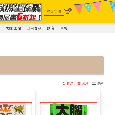
0
登入/註冊
電
居家休閒
日用食品
影音
售票
排序
圖片
條列