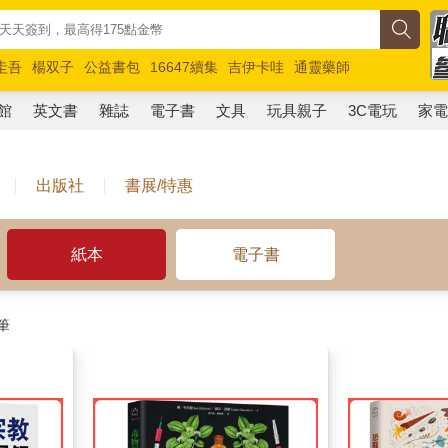
圭吾
楊双子
公益書包
16647續集
吉伊卡哇
通靈藥師
路邊攤新作
馬斯克
玩具總動員5
超慢跑
館
英文書
雜誌
電子書
文具
玩具親子
3C電玩
家
出版社
書展/特惠
紙本
電子書
筆