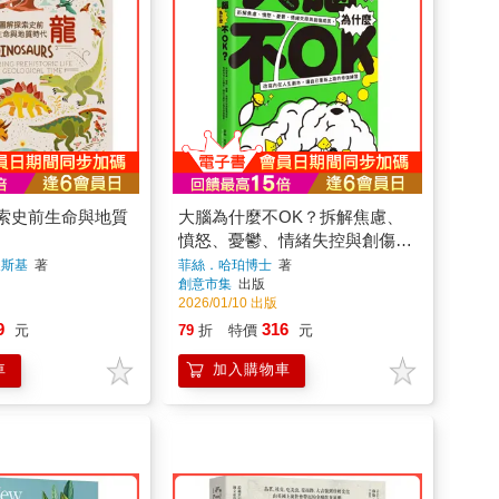
索史前生命與地質
大腦為什麼不OK？拆解焦慮、
憤怒、憂鬱、情緒失控與創傷成
因，改寫內在人生劇本，讓自己
夫斯基
著
菲絲．哈珀博士
著
創意市集
出版
重新上路的修復練習
2026/01/10 出版
9
316
元
79
折
特價
元
車
加入購物車