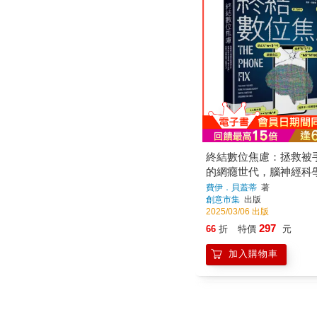
終結數位焦慮：拯救被
的網癮世代，腦神經科
「積木法則」，從原子
費伊．貝蓋蒂
著
創意市集
出版
大腦專注力
2025/03/06 出版
297
66
折
特價
元
加入購物車