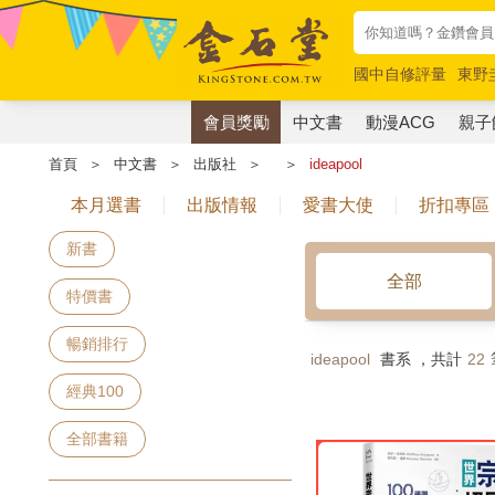
國中自修評量
東野
唯紅花綻放
奧德賽
會員獎勵
中文書
動漫ACG
親子
首頁
＞
中文書
＞
出版社
＞
＞
ideapool
本月選書
出版情報
愛書大使
折扣專區
新書
全部
特價書
暢銷排行
ideapool
書系 ，共計
22
經典100
全部書籍