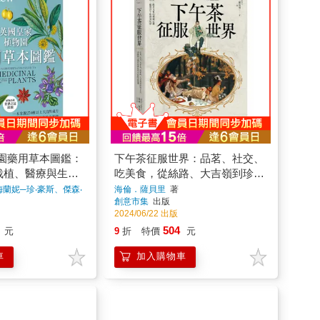
園藥用草本圖鑑：
下午茶征服世界：品茗、社交、
栽植、醫療與生活
吃美食，從絲路、大吉嶺到珍奶
文化，由英國上流社會帶起的全
蘭妮─珍‧豪斯、傑森‧
海倫．薩貝里
著
創意市集
出版
球飲食風潮
2024/06/22 出版
504
元
9
折
特價
元
車
加入購物車