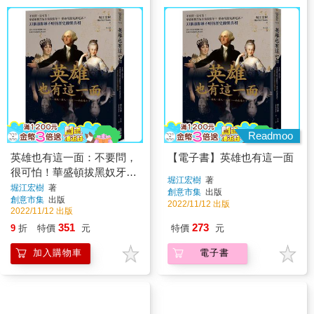
Readmoo
英雄也有這一面：不要問，
【電子書】英雄也有這一面
很可怕！華盛頓拔黑奴牙齒
堀江宏樹
著
做假牙？愛迪生跟鬼講電
堀江宏樹
著
創意市集
出版
創意市集
出版
話？33個讓你睡不好的歷史
2022/11/12 出版
2022/11/12 出版
顫慄真相
351
273
9
折
特價
元
特價
元
加入購物車
電子書