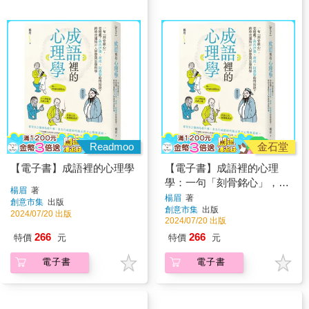
Readmoo
金石堂
【電子書】成語裡的心理學
【電子書】成語裡的心理
學：一句「刻骨銘心」，竟
楊眉
著
暗藏了佛洛伊德、榮格、阿
楊眉
著
創意市集
出版
創意市集
出版
德勒的情結說？跨時空連結
2024/07/20 出版
2024/07/20 出版
古人智慧與思想科學
266
266
特價
元
特價
元
電子書
電子書