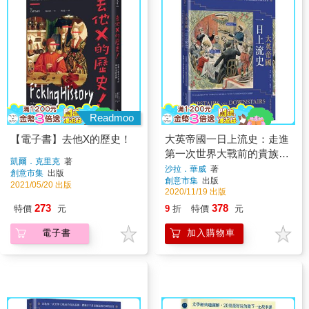
Readmoo
【電子書】去他X的歷史！
大英帝國一日上流史：走進
第一次世界大戰前的貴族莊
凱爾．克里克
著
園，體驗日不落帝國最後的
沙拉．華威
著
創意市集
出版
創意市集
出版
輝煌日常
2021/05/20 出版
2020/11/19 出版
273
378
特價
元
9
折
特價
元
電子書
加入購物車