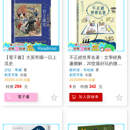
Readmoo
【電子書】大英帝國一日上
不正經世界名著：文學經典
流史
趣圖解，20堂最好玩的微ㄎ
一ㄤ故事課
沙拉．華威
著
蘇莉達．布哈維
著
創意市集
出版
創意市集
出版
2020/11/19 出版
2020/06/04 出版
294
342
特價
元
9
折
特價
元
電子書
加入購物車