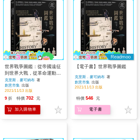
Readmoo
世界戰爭圖鑑：從帝國遠征
【電子書】世界戰爭圖鑑
到世界大戰，從革命運動到
克里斯．麥可納布
著
恐怖攻擊，一部橫跨5000年
克里斯．麥可納布
著
創意市集
出版
創意市集
出版
的人類交戰史
2021/11/13 出版
2021/11/13 出版
702
546
9
折
特價
元
特價
元
加入購物車
電子書