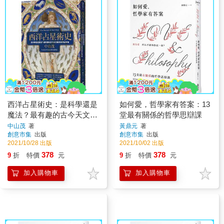
西洋占星術史：是科學還是
如何愛，哲學家有答案：13
魔法？最有趣的古今天文觀
堂最有關係的哲學思辯課
測與世紀爭論
中山茂
著
黃鼎元
著
創意市集
出版
創意市集
出版
2021/10/28 出版
2021/10/02 出版
378
378
9
折
特價
元
9
折
特價
元
加入購物車
加入購物車