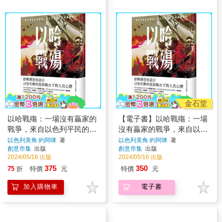
金石堂
以哈戰殤：一場沒有贏家的
【電子書】以哈戰殤：一場
戰爭，來自以色列平民的真
沒有贏家的戰爭，來自以色
實聲音
列平民的真實聲音
以色列美角 約阿咪
著
以色列美角 約阿咪
著
創意市集
出版
創意市集
出版
2024/05/16 出版
2024/05/16 出版
375
350
75
折
特價
元
特價
元
加入購物車
電子書