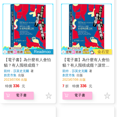
Readmoo
金石堂
【電子書】為什麼有人會怕
【電子書】為什麼有人會怕
貓？有人囤積成癮？
貓？有人囤積成癮？讓世界
身心失調的狂愛與恐懼之因
凱特．莎莫史克爾
著
凱特．莎莫史克爾
著
創意市集
出版
創意市集
出版
2023/07/06 出版
2023/07/06 出版
336
336
特價
元
7
折
特價
元
電子書
電子書