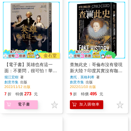
金石堂
【電子書】英雄也有這一
查無此史：哥倫布沒有發現
面：不要問，很可怕！華盛
新大陸？印度其實沒有咖
頓拔黑奴牙齒做假牙？愛迪
哩？西班牙人沒有滅掉阿茲
堀江宏樹
著
奧托．英格利希
著
創意市集
出版
創意市集
出版
生跟鬼講電話？33個讓你睡
特克？深度尋訪歷史上最
2022/11/12 出版
2022/11/10 出版
不好的歷史顫慄真相
「偉大」的謊言與真實
273
495
7
折
特價
元
9
折
特價
元
電子書
加入購物車