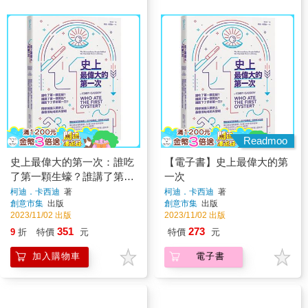
Readmoo
史上最偉大的第一次：誰吃
【電子書】史上最偉大的第
了第一顆生蠔？誰講了第一
一次
個笑話？誰劃下了手術第一
柯迪．卡西迪
著
柯迪．卡西迪
著
創意市集
出版
創意市集
出版
刀？科學解謎人類史上最值
2023/11/02 出版
2023/11/02 出版
得玩味的大發現
351
273
9
折
特價
元
特價
元
加入購物車
電子書