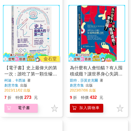
金石堂
【電子書】史上最偉大的第
為什麼有人會怕貓？有人囤
一次：誰吃了第一顆生蠔？
積成癮？讓世界身心失調的
誰講了第一個笑話？誰劃下
狂愛與恐懼之因
柯迪．卡西迪
著
凱特．莎莫史克爾
著
創意市集
出版
創意市集
出版
了手術第一刀？科學解謎人
2023/11/02 出版
2023/07/06 出版
類史上最值得玩味的大發現
273
432
7
折
特價
元
9
折
特價
元
電子書
加入購物車