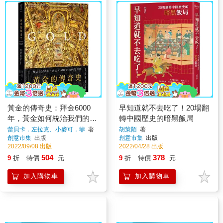
黃金的傳奇史：拜金6000
早知道就不去吃了！20場翻
年，黃金如何統治我們的世
轉中國歷史的暗黑飯局
界
蕾貝卡．左拉克、小麥可．菲
著
胡策陌
著
創意市集
出版
創意市集
出版
2022/09/08 出版
2022/04/28 出版
504
378
9
折
特價
元
9
折
特價
元
加入購物車
加入購物車