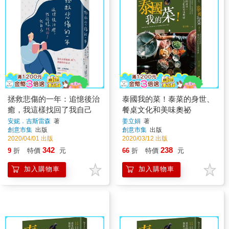
拯救悲傷的一年：追憶後治
泰國我的菜！泰菜的身世、
癒，我這樣找回了我自己
餐桌文化和美味奧祕
安妮．吉斯雷森
著
姜立娟
著
創意市集
出版
創意市集
出版
2020/04/01 出版
2020/03/12 出版
342
238
9
折
特價
元
66
折
特價
元
加入購物車
加入購物車