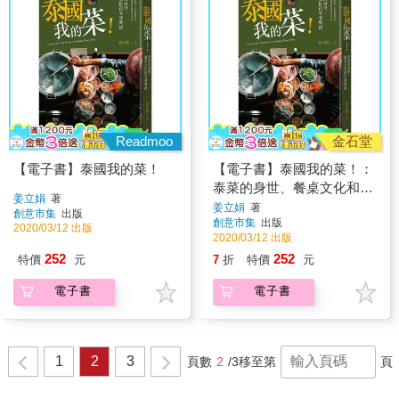
Readmoo
金石堂
【電子書】泰國我的菜！
【電子書】泰國我的菜！：
泰菜的身世、餐桌文化和美
姜立娟
著
味奧祕
姜立娟
著
創意市集
出版
創意市集
出版
2020/03/12 出版
2020/03/12 出版
252
252
特價
元
7
折
特價
元
電子書
電子書
1
2
3
頁數
2
/3
移至第
頁