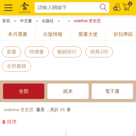
0
首頁
＞
中文書
＞
出版社
＞
＞
redefine 哲史思
本月選書
出版情報
愛書大使
折扣專區
新書
特價書
暢銷排行
經典100
全部書籍
全部
紙本
電子書
redefine 哲史思
書系 ，共計
65
筆
排序