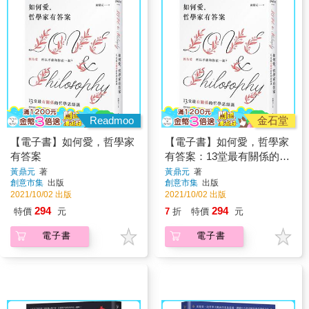
Readmoo
金石堂
【電子書】如何愛，哲學家
【電子書】如何愛，哲學家
有答案
有答案：13堂最有關係的哲
學思辯課
黃鼎元
著
黃鼎元
著
創意市集
出版
創意市集
出版
2021/10/02 出版
2021/10/02 出版
294
294
特價
元
7
折
特價
元
電子書
電子書