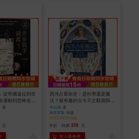
：從帝國遠征到世
西洋占星術史：是科學還是魔
命運動到恐怖攻
法？最有趣的古今天文觀測與世
000年的人類交戰
紀爭論
布
著
中山茂
著
創意市集
出版
2021/10/28 出版
378
元
9
折
特價
元
車
加入購物車