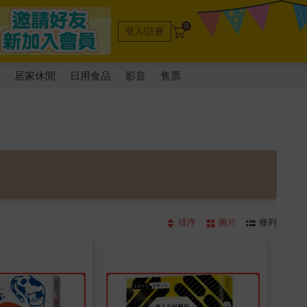
0
登入/註冊
電
居家休閒
日用食品
影音
售票
排序
圖片
條列