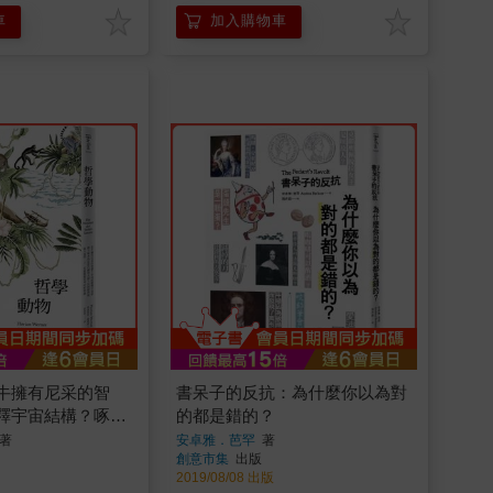
車
加入購物車
牛擁有尼采的智
書呆子的反抗：為什麼你以為對
釋宇宙結構？啄木
的都是錯的？
大師？31則經典理
著
安卓雅．芭罕
著
創意市集
出版
一堂
2019/08/08 出版