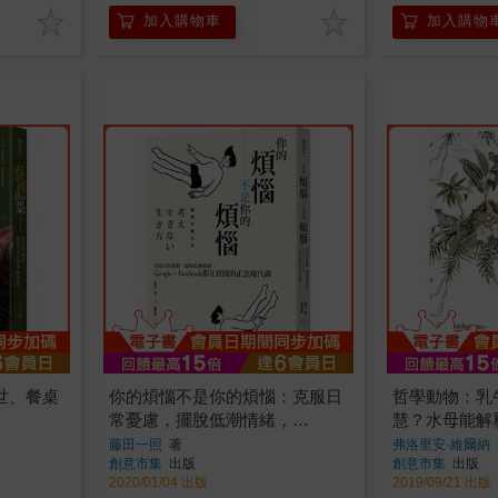
加入購物車
加入購物
世、餐桌
你的煩惱不是你的煩惱：克服日
哲學動物：乳
常憂慮，擺脫低潮情緒，
慧？水母能解
Google、Facebook都在實踐的
鳥是當代禪學
藤田一照
著
弗洛里安·維爾納
創意市集
出版
創意市集
出版
正念現代禪
論大哉問，上
2020/01/04 出版
2019/09/21 出版