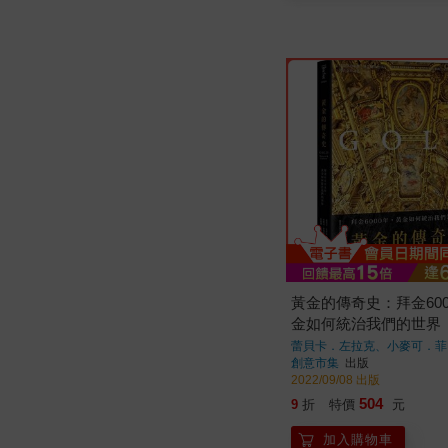
黃金的傳奇史：拜金60
金如何統治我們的世界
蕾貝卡．左拉克、小麥可．菲
創意市集
出版
2022/09/08 出版
504
9
折
特價
元
加入購物車