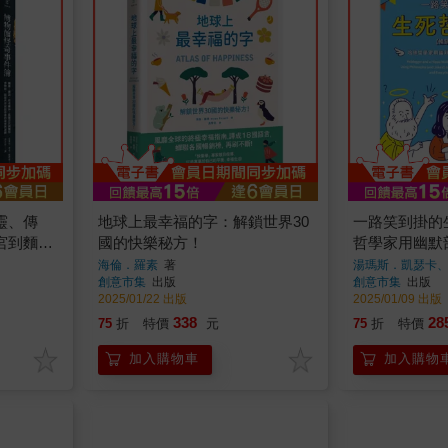
靈、傳
地球上最幸福的字：解鎖世界30
一路笑到掛的
宮到麵包
國的快樂秘方！
哲學家用幽默
幕後的祕
【暢銷新版】
海倫．羅素
著
湯瑪斯．凱瑟卡
創意市集
出版
創意市集
出版
2025/01/22 出版
2025/01/09 出版
338
28
75
折
特價
元
75
折
特價
加入購物車
加入購物