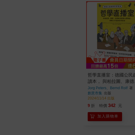
哲學直播室：德國公民
讀本， 與柏拉圖、康
多德等大師對談，解構1
Jorg Peters、Bernd Rolf
著
創意市集
出版
哲學思想
2024/11/14 出版
342
9
折
特價
元
加入購物車