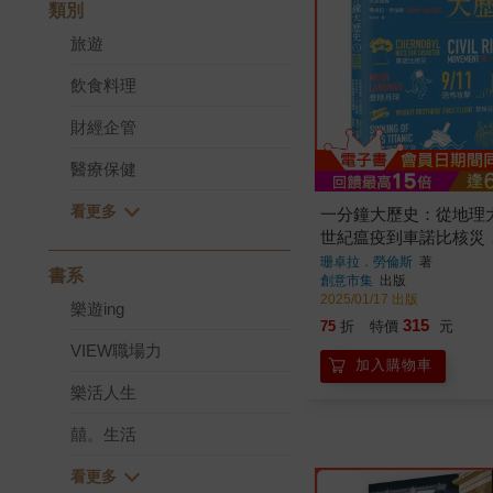
類別
旅遊
飲食料理
財經企管
醫療保健
一分鐘大歷史：從地理
世紀瘟疫到車諾比核災，
改變世界的關鍵事件完
珊卓拉．勞倫斯
著
書系
創意市集
出版
【二版】
2025/01/17 出版
樂遊ing
315
75
折
特價
元
VIEW職場力
加入購物車
樂活人生
囍。生活