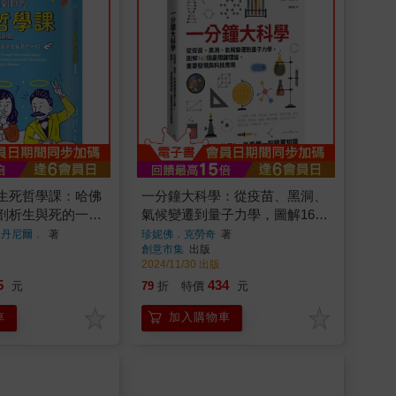
生死哲學課：哈佛
一分鐘大科學：從疫苗、黑洞、
剖析生與死的一切
氣候變遷到量子力學，圖解160
個最關鍵理論、重要發現與科技
、丹尼爾．
著
珍妮佛．克勞奇
著
創意市集
出版
應用
2024/11/30 出版
5
434
元
79
折
特價
元
車
加入購物車