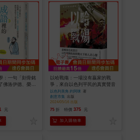
學：一句「刻骨銘
以哈戰殤：一場沒有贏家的戰
了佛洛伊德、榮
爭，來自以色列平民的真實聲音
情結說？跨時空連
以色列美角 約阿咪
著
創意市集
出版
思想科學
2024/05/16 出版
1
375
元
75
折
特價
元
車
加入購物車