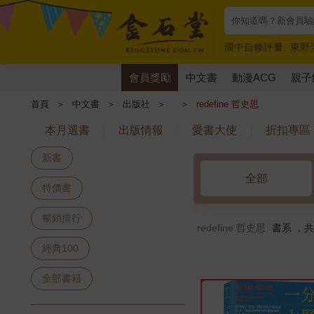
國中自修評量
東野
唯紅花綻放
奧德賽
會員獎勵
中文書
動漫ACG
親子
首頁
＞
中文書
＞
出版社
＞
＞
redefine 哲史思
本月選書
出版情報
愛書大使
折扣專區
新書
全部
特價書
暢銷排行
redefine 哲史思
書系 ，
經典100
全部書籍