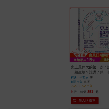
史上最偉大的第一次：
一顆生蠔？誰講了第一
誰劃下了手術第一刀？
柯迪．卡西迪
著
創意市集
出版
人類史上最值得玩味的
2023/11/02 出版
351
9
折
特價
元
加入購物車