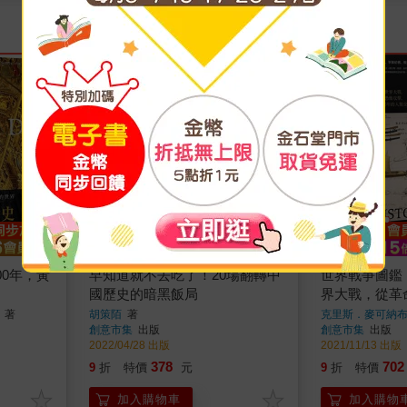
00年，黃
早知道就不去吃了！20場翻轉中
世界戰爭圖鑑
國歷史的暗黑飯局
界大戰，從革
擊，一部橫跨5
著
胡策陌
著
克里斯．麥可納
創意市集
出版
創意市集
出版
史
2022/04/28 出版
2021/11/13 出版
378
702
9
折
特價
元
9
折
特價
加入購物車
加入購物