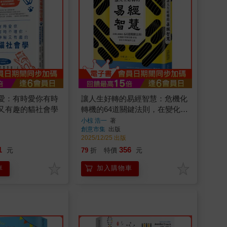
愛：有時愛你有時
讓人生好轉的易經智慧：危機化
又有趣的貓社會學
轉機的64道關鍵法則，在變化中
掌握先機，打造無往不利的處世
小椋 浩一
著
創意市集
出版
之道
2025/12/25 出版
1
356
元
79
折
特價
元
車
加入購物車