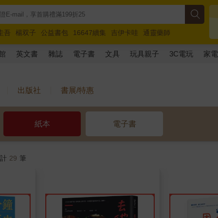
圭吾
楊双子
公益書包
16647續集
吉伊卡哇
通靈藥師
路邊攤新作
馬斯克
玩具總動員5
超慢跑
館
英文書
雜誌
電子書
文具
玩具親子
3C電玩
家
出版社
書展/特惠
紙本
電子書
共計
29
筆