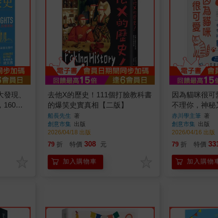
大發現、
去他X的歷史！111個打臉教科書
因為貓咪很可
160個
的爆笑史實真相【二版】
不理你，神秘
全圖解
船長先生
著
赤川學主筆
著
創意市集
出版
創意市集
出版
2026/04/18 出版
2026/04/16 出版
308
33
79
折
特價
元
79
折
特價
加入購物車
加入購物