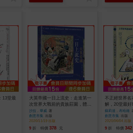
13堂最
大英帝國一日上流史：走進第一
不正經世界名
次世界大戰前的貴族莊園，體驗
解，20堂最
日不落帝國最後的輝煌日常
課
沙拉．華威
著
蘇莉達．布哈維
創意市集
出版
創意市集
出版
2020/11/19 出版
2020/06/04 出版
378
342
9
折
特價
元
9
折
特價