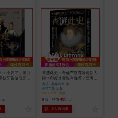
面：不要問，很可
查無此史：哥倫布沒有發現新大
黑奴牙齒做假牙？
陸？印度其實沒有咖哩？西班牙
電話？33個讓你睡
人沒有滅掉阿茲特克？深度尋訪
奧托．英格利希
著
創意市集
出版
慄真相
歷史上最「偉大」的謊言與真實
2022/11/10 出版
495
元
9
折
特價
元
車
加入購物車