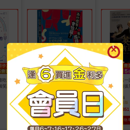
誰吃了第
為什麼有人會怕貓？有人囤積成
英雄也有這一
個笑話？
癮？讓世界身心失調的狂愛與恐
怕！華盛頓拔
科學解謎
懼之因
愛迪生跟鬼講
凱特．莎莫史克爾
著
堀江宏樹
著
創意市集
出版
創意市集
出版
大發現
不好的歷史顫
2023/07/06 出版
2022/11/12 出版
432
351
9
折
特價
元
9
折
特價
加入購物車
加入購物