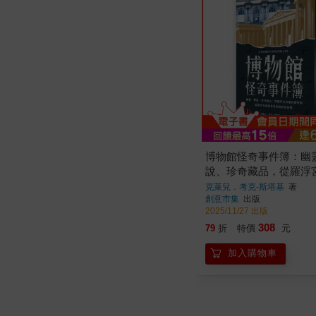
博物館怪奇事件簿：幽
說、珍奇藏品，從羅浮
博物館，揭開世界展館
克萊兒．考克-斯塔基
著
創意市集
出版
密與謎團
2025/11/27 出版
308
79
折
特價
元
加入購物車