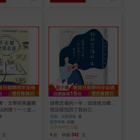
著：文學經典趣圖
拯救悲傷的一年：追憶後治癒，
好玩的微ㄎ一ㄤ故事
我這樣找回了我自己
著
安妮．吉斯雷森
著
創意市集
出版
2020/04/01 出版
342
元
9
折
特價
元