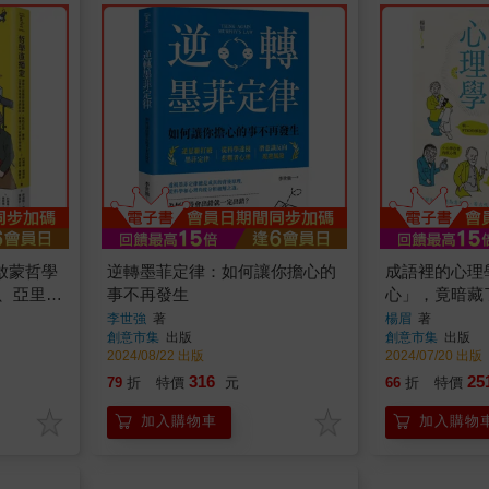
啟蒙哲學
逆轉墨菲定律：如何讓你擔心的
成語裡的心理
德、亞里斯
事不再發生
心」，竟暗藏
8大經典
格、阿德勒的
李世強
著
楊眉
著
創意市集
出版
創意市集
出版
結古人智慧與
2024/08/22 出版
2024/07/20 出版
316
25
79
折
特價
元
66
折
特價
加入購物車
加入購物