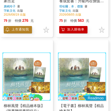
家出走
養成套書：升級內在價值、
外在視野的關鍵字（共二
廣嶋玲子
著
塔哈爾．本．傑隆
著
字畝文化
出版
字畝文化
出版
冊）(限量贈關鍵字小卡10
2026/08/19 出版
2026/08/05 出版
入)
276
563
79
折
特價
元
75
折
特價
元
上市通知我
加入購物車
Readmoo
柳林風聲【精品繪本版】
【電子書】柳林風聲【精品
（隨書贈插畫明信片）
繪本版】