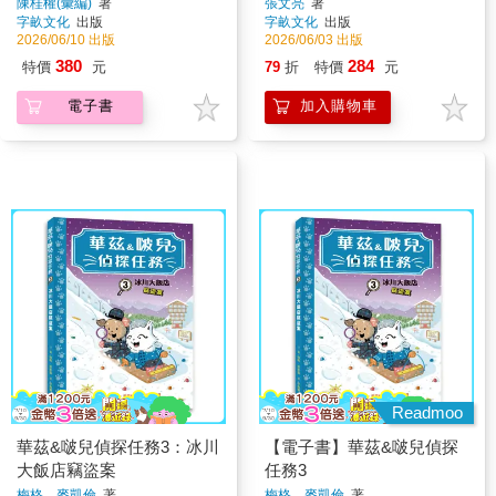
界變得更好（全新書封版）
陳桂權(彙編)
著
張文亮
著
字畝文化
出版
字畝文化
出版
2026/06/10 出版
2026/06/03 出版
380
284
特價
元
79
折
特價
元
電子書
加入購物車
Readmoo
華茲&啵兒偵探任務3：冰川
【電子書】華茲&啵兒偵探
大飯店竊盜案
任務3
梅格．麥凱倫
著
梅格．麥凱倫
著