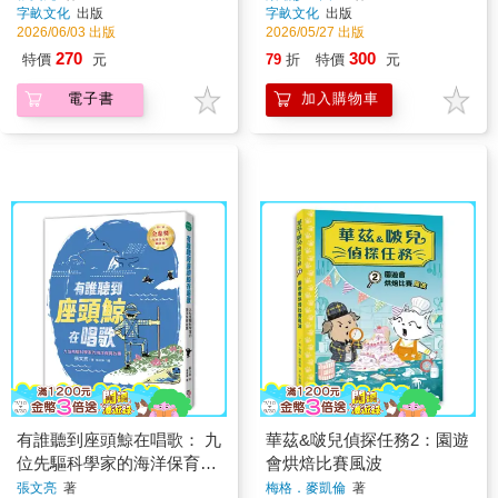
字畝文化
出版
字畝文化
出版
卡）
2026/06/03 出版
2026/05/27 出版
270
300
特價
元
79
折
特價
元
電子書
加入購物車
有誰聽到座頭鯨在唱歌： 九
華茲&啵兒偵探任務2：園遊
位先驅科學家的海洋保育故
會烘焙比賽風波
事 【張文亮金鼎獎作品】
張文亮
著
梅格．麥凱倫
著