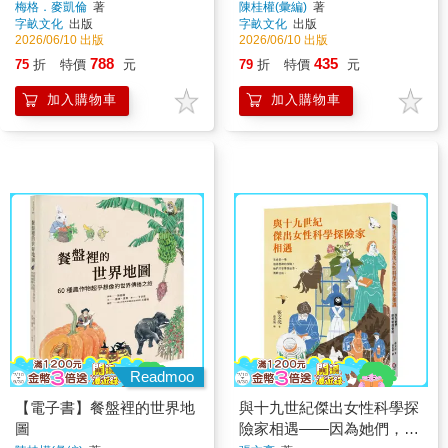
紙）
旅
梅格．麥凱倫
著
陳桂權(彙編)
著
字畝文化
出版
字畝文化
出版
2026/06/10 出版
2026/06/10 出版
788
435
75
折
特價
元
79
折
特價
元
加入購物車
加入購物車
Readmoo
【電子書】餐盤裡的世界地
與十九世紀傑出女性科學探
圖
險家相遇——因為她們，世