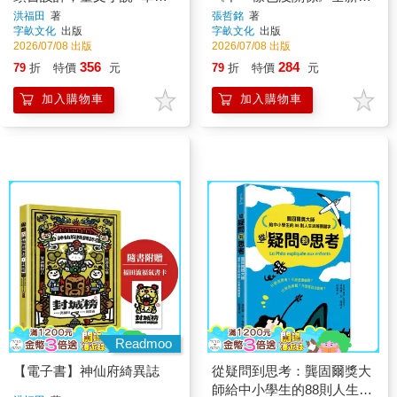
翻譯）【隨書贈福田流福氣
作）
洪福田
著
張哲銘
著
字畝文化
出版
字畝文化
出版
書卡】
2026/07/08 出版
2026/07/08 出版
356
284
79
折
特價
元
79
折
特價
元
加入購物車
加入購物車
Readmoo
【電子書】神仙府綺異誌
從疑問到思考：龔固爾獎大
師給中小學生的88則人生思