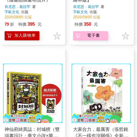
肯尼思．葛拉罕
著
肯尼思．葛拉罕
著
字畝文化
出版
字畝文化
出版
2026/08/05 出版
2026/08/05 出版
395
350
79
折
特價
元
特價
元
加入購物車
電子書
神仙府綺異誌：封城榜（雙
大家合力，最厲害（張哲銘
頭書設計；臺文小說×華文
《不一樣也沒關係》全新續