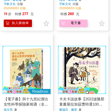
字畝文化
出版
字畝文化
出版
2026/06/03 出版
2026/06/03 出版
277
260
79
折
特價
元
特價
元
加入購物車
電子書
Readmoo
【電子書】與十九世紀傑出
卡夫卡說故事【2022波隆那
女性科學探險家相遇（全新
童書展拉加茲獎特選100好
書封版）
書】（二版）（贈插畫小
張文亮
著
樂瑞莎．圖里
著