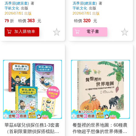
馮季眉(總策畫)
著
馮季眉(總策畫)
著
字畝文化
出版
字畝文化
出版
2026/07/01 出版
2026/07/01 出版
363
320
79
折
特價
元
特價
元
加入購物車
電子書
華茲&啵兒偵探任務1-3套書
餐盤裡的世界地圖：60種農
（首刷限量贈偵探搭檔貼
作物超乎想像的世界傳播之