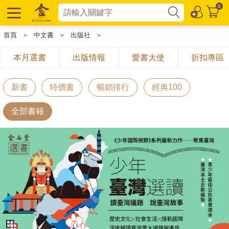
0
首頁
＞
中文書
＞
出版社
＞
本月選書
出版情報
愛書大使
折扣專區
新書
特價書
暢銷排行
經典100
全部書籍