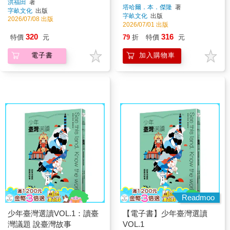
洪福田
著
辨關鍵字
塔哈爾．本．傑隆
著
字畝文化
出版
字畝文化
出版
2026/07/08 出版
2026/07/01 出版
320
316
特價
元
79
折
特價
元
電子書
加入購物車
Readmoo
少年臺灣選讀VOL.1：讀臺
【電子書】少年臺灣選讀
灣議題 說臺灣故事
VOL.1