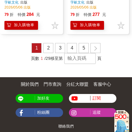
字畝文化
出版
字畝文化
出版
（全新書封版）
2026/05/06 出版
2026/05/06 出版
284
277
79
折
特價
元
79
折
特價
元
加入購物車
加入購物車
1
2
3
4
5
頁數
1
/29
移至第
頁
關於我們
門市查詢
分紅大聯盟
客服中心
加好友
訂閱
粉絲團
追蹤
聯絡我們