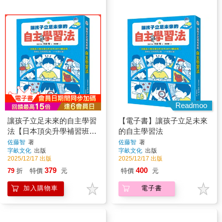
Readmoo
讓孩子立足未來的自主學習
【電子書】讓孩子立足未來
法【日本頂尖升學補習班的
的自主學習法
教育思維首度公開！從小學
佐藤智
著
佐藤智
著
字畝文化
出版
字畝文化
出版
開始的家庭教育具體對策】
2025/12/17 出版
2025/12/17 出版
379
400
79
折
特價
元
特價
元
加入購物車
電子書