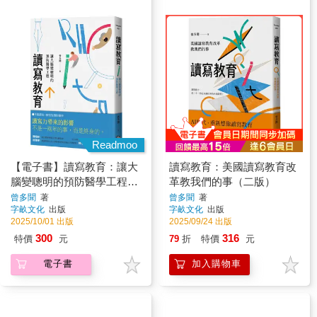
Readmoo
【電子書】讀寫教育：讓大
讀寫教育：美國讀寫教育改
腦變聰明的預防醫學工程
革教我們的事（二版）
（二版）
曾多聞
著
曾多聞
著
字畝文化
出版
字畝文化
出版
2025/10/01 出版
2025/09/24 出版
300
316
特價
元
79
折
特價
元
電子書
加入購物車