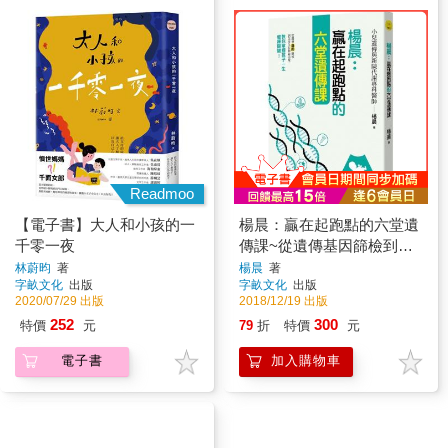
Readmoo
【電子書】大人和小孩的一
楊晨：贏在起跑點的六堂遺
千零一夜
傳課~從遺傳基因篩檢到兒
童生長曲線追蹤，教你掌握
林蔚昀
著
楊晨
著
字畝文化
出版
字畝文化
出版
孩子一生健康關鍵！
2020/07/29 出版
2018/12/19 出版
252
300
特價
元
79
折
特價
元
電子書
加入購物車