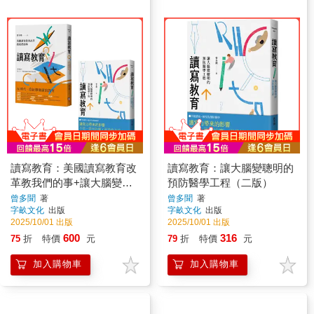
讀寫教育：美國讀寫教育改
讀寫教育：讓大腦變聰明的
革教我們的事+讓大腦變聰
預防醫學工程（二版）
明的預防醫學工程（套書共
曾多聞
著
曾多聞
著
字畝文化
出版
字畝文化
出版
二冊）
2025/10/01 出版
2025/10/01 出版
600
316
75
折
特價
元
79
折
特價
元
加入購物車
加入購物車