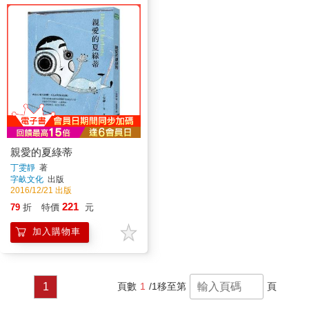
親愛的夏綠蒂
丁雯靜
著
字畝文化
出版
2016/12/21 出版
221
79
折
特價
元
加入購物車
1
頁數
1
/1
移至第
頁