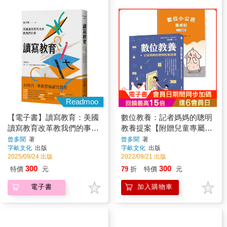
Readmoo
【電子書】讀寫教育：美國
數位教養：記者媽媽的聰明
讀寫教育改革教我們的事
教養提案【附贈兒童專屬
（二版）
《數位小公民養成記》】
曾多聞
著
曾多聞
著
字畝文化
出版
字畝文化
出版
2025/09/24 出版
2022/09/21 出版
300
300
特價
元
79
折
特價
元
電子書
加入購物車