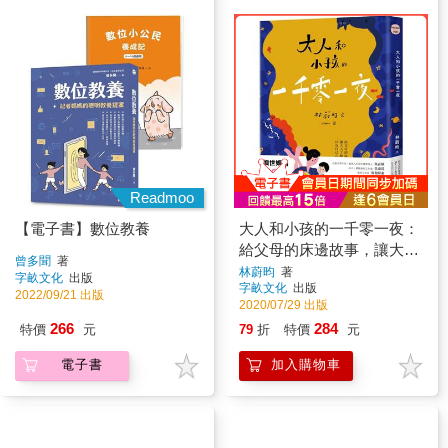
Readmoo
【電子書】數位教養
大人和小孩的一千零一夜：
給父母的床邊故事，讓大人
曾多聞
著
了解孩子，以及自己心中的
林蔚昀
著
字畝文化
出版
字畝文化
出版
孩子
2022/09/21 出版
2020/07/29 出版
266
284
特價
元
79
折
特價
元
電子書
加入購物車