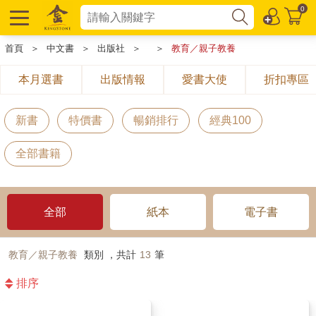
0
首頁
＞
中文書
＞
出版社
＞
＞
教育／親子教養
本月選書
出版情報
愛書大使
折扣專區
新書
特價書
暢銷排行
經典100
全部書籍
全部
紙本
電子書
教育／親子教養
類別 ，共計
13
筆
排序