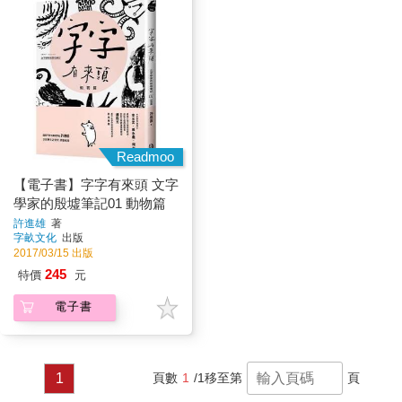
Readmoo
【電子書】字字有來頭 文字
學家的殷墟筆記01 動物篇
許進雄
著
字畝文化
出版
2017/03/15 出版
245
特價
元
電子書
1
頁數
1
/1
移至第
頁