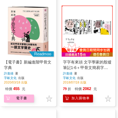
Readmoo
【電子書】新編進階甲骨文
字字有來頭 文字學家的殷墟
字典
筆記1-6＋甲骨文簡易字典
套書組
許進雄
著
許進雄
著
字畝文化
出版
字畝文化
出版
2020/03/18 出版
2018/07/18 出版
455
2062
特價
元
79
折
特價
元
電子書
加入購物車