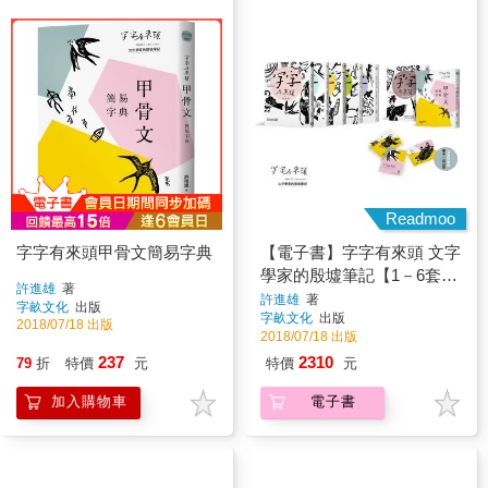
Readmoo
字字有來頭甲骨文簡易字典
【電子書】字字有來頭 文字
學家的殷墟筆記【1－6套
許進雄
著
書】
許進雄
著
字畝文化
出版
字畝文化
出版
2018/07/18 出版
2018/07/18 出版
237
2310
79
折
特價
元
特價
元
加入購物車
電子書