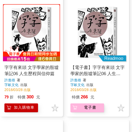
Readmoo
字字有來頭 文字學家的殷墟
【電子書】字字有來頭 文字
筆記06 人生歷程與信仰篇
學家的殷墟筆記06 人生歷
程與信仰篇
許進雄
著
許進雄
著
字畝文化
出版
字畝文化
出版
2018/03/28 出版
2018/03/28 出版
300
266
79
折
特價
元
特價
元
加入購物車
電子書