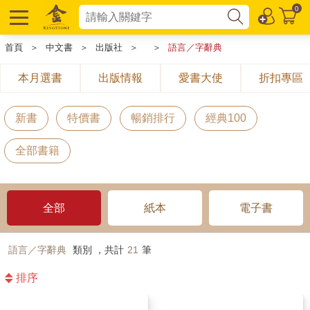
0
首頁
＞
中文書
＞
出版社
＞
＞
語言／字辭典
本月選書
出版情報
愛書大使
折扣專區
新書
特價書
暢銷排行
經典100
全部書籍
全部
紙本
電子書
語言／字辭典
類別 ，共計
21
筆
排序