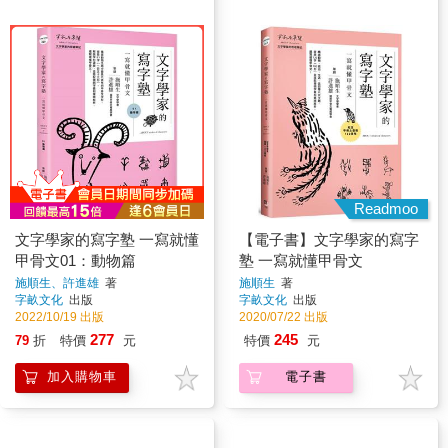
Readmoo
文字學家的寫字塾 一寫就懂
【電子書】文字學家的寫字
甲骨文01：動物篇
塾 一寫就懂甲骨文
施順生、許進雄
著
施順生
著
字畝文化
出版
字畝文化
出版
2022/10/19 出版
2020/07/22 出版
277
245
79
折
特價
元
特價
元
加入購物車
電子書