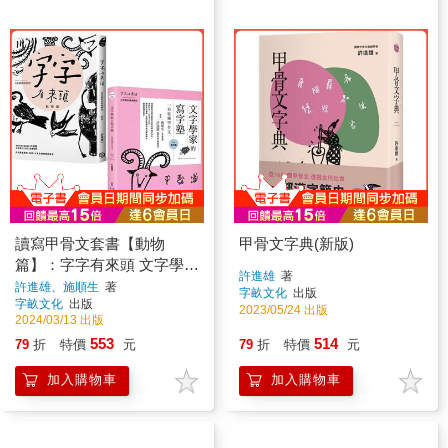
讀寫甲骨文套書【動物
甲骨文字典(新版)
篇】：字字有來頭 文字學家
許進雄
著
的殷墟筆記01＋文字學家的
許進雄、施順生
著
字畝文化
出版
字畝文化
出版
寫字塾 一寫就懂甲骨文0
2023/05/24 出版
2024/03/13 出版
553
514
79
折
特價
元
79
折
特價
元
加入購物車
加入購物車