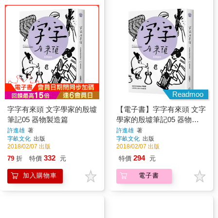
Readmoo
字字有來頭 文字學家的殷墟
【電子書】字字有來頭 文字
筆記05 器物製造篇
學家的殷墟筆記05 器物製
造篇
許進雄
著
許進雄
著
字畝文化
出版
字畝文化
出版
2018/02/07 出版
2018/02/07 出版
332
294
79
折
特價
元
特價
元
加入購物車
電子書