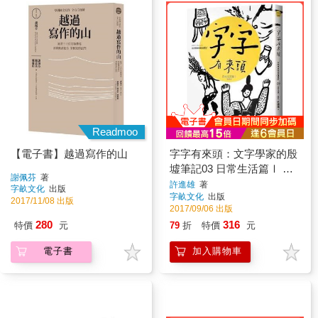
Readmoo
【電子書】越過寫作的山
字字有來頭：文字學家的殷
墟筆記03 日常生活篇Ⅰ 食
謝佩芬
著
與衣
許進雄
著
字畝文化
出版
字畝文化
出版
2017/11/08 出版
2017/09/06 出版
280
316
特價
元
79
折
特價
元
電子書
加入購物車