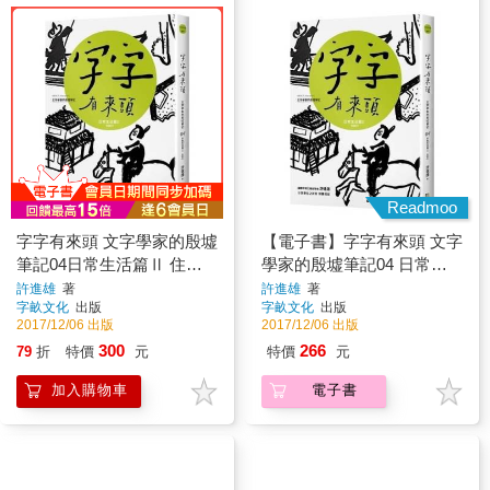
Readmoo
字字有來頭 文字學家的殷墟
【電子書】字字有來頭 文字
筆記04日常生活篇Ⅱ 住與
學家的殷墟筆記04 日常生
行
活篇Ⅱ 住與行
許進雄
著
許進雄
著
字畝文化
出版
字畝文化
出版
2017/12/06 出版
2017/12/06 出版
300
266
79
折
特價
元
特價
元
加入購物車
電子書