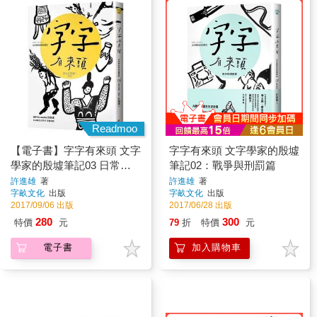
Readmoo
【電子書】字字有來頭 文字
字字有來頭 文字學家的殷墟
學家的殷墟筆記03 日常生
筆記02：戰爭與刑罰篇
活篇Ⅰ 食與衣
許進雄
著
許進雄
著
字畝文化
出版
字畝文化
出版
2017/09/06 出版
2017/06/28 出版
280
300
特價
元
79
折
特價
元
電子書
加入購物車