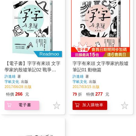
Readmoo
【電子書】字字有來頭 文字
字字有來頭 文字學家的殷墟
學家的殷墟筆記02 戰爭與
筆記01 動物篇
刑罰篇
許進雄
著
許進雄
著
字畝文化
出版
字畝文化
出版
2017/06/28 出版
2017/03/15 出版
266
277
特價
元
79
折
特價
元
電子書
加入購物車