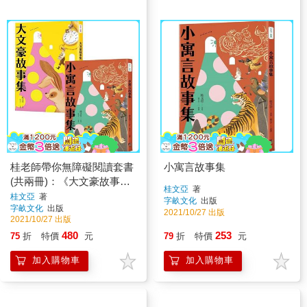
桂老師帶你無障礙閱讀套書
小寓言故事集
(共兩冊)：《大文豪故事
桂文亞
著
集》＋《小寓言故事集》
桂文亞
著
字畝文化
出版
字畝文化
出版
2021/10/27 出版
2021/10/27 出版
480
253
75
折
特價
元
79
折
特價
元
加入購物車
加入購物車