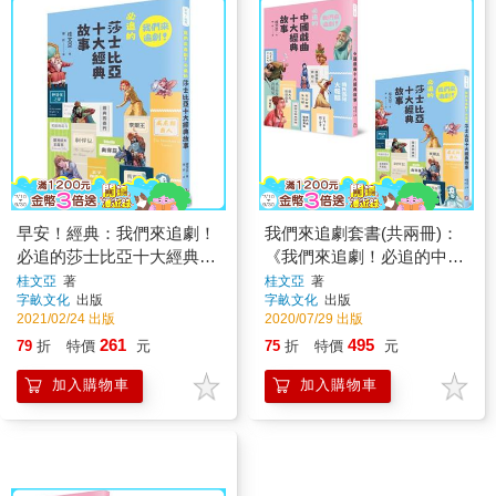
早安！經典：我們來追劇！
我們來追劇套書(共兩冊)：
必追的莎士比亞十大經典故
《我們來追劇！必追的中國
事
戲曲十大經典故事》＋《我
桂文亞
著
桂文亞
著
字畝文化
出版
字畝文化
出版
們來追劇！必追的莎士比
2021/02/24 出版
2020/07/29 出版
261
495
79
折
特價
元
75
折
特價
元
加入購物車
加入購物車