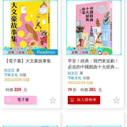
Readmoo
【電子書】大文豪故事集
早安！經典：我們來追劇！
必追的中國戲曲十大經典故
桂文亞
著
事
桂文亞
著
字畝文化
出版
字畝文化
出版
2021/10/20 出版
2021/02/24 出版
224
261
特價
元
79
折
特價
元
電子書
加入購物車