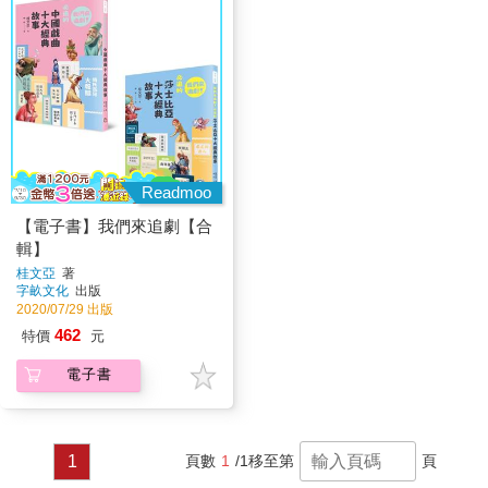
Readmoo
【電子書】我們來追劇【合
輯】
桂文亞
著
字畝文化
出版
2020/07/29 出版
462
特價
元
電子書
1
頁數
1
/1
移至第
頁