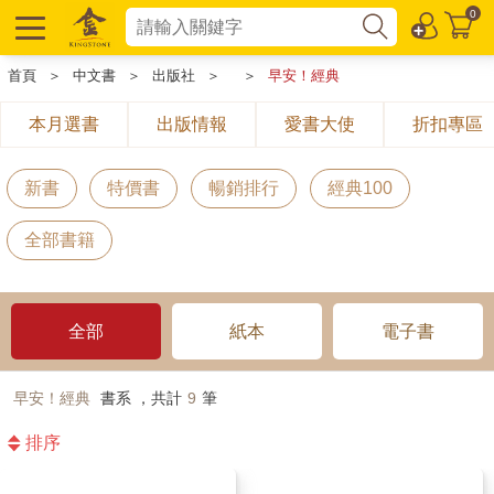
0
首頁
＞
中文書
＞
出版社
＞
＞
早安！經典
本月選書
出版情報
愛書大使
折扣專區
新書
特價書
暢銷排行
經典100
全部書籍
全部
紙本
電子書
早安！經典
書系 ，共計
9
筆
排序