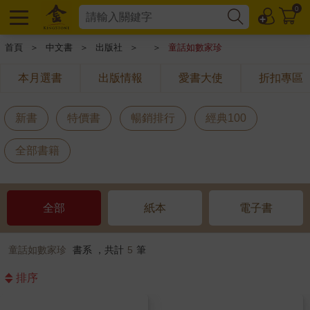
0
首頁
＞
中文書
＞
出版社
＞
＞
童話如數家珍
本月選書
出版情報
愛書大使
折扣專區
新書
特價書
暢銷排行
經典100
全部書籍
全部
紙本
電子書
童話如數家珍
書系 ，共計
5
筆
排序