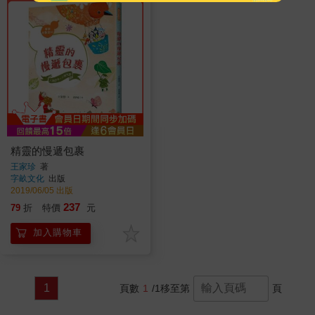
精靈的慢遞包裹
王家珍
著
字畝文化
出版
2019/06/05 出版
237
79
折
特價
元
加入購物車
1
頁數
1
/1
移至第
頁