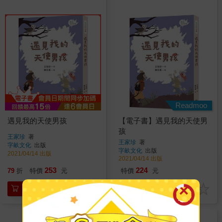
Readmoo
遇見我的天使男孩
【電子書】遇見我的天使男
孩
王家珍
著
王家珍
著
字畝文化
出版
字畝文化
出版
2021/04/14 出版
2021/04/14 出版
253
224
79
折
特價
元
特價
元
加入購物車
電子書