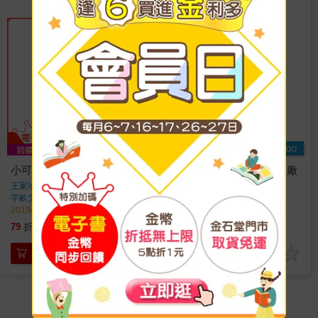
Readmoo
小可愛聖誕工廠
【電子書】小可愛聖誕工廠
王家珍
著
王家珍
著
字畝文化
出版
字畝文化
出版
2019/11/06 出版
2019/11/06 出版
253
224
79
折
特價
元
特價
元
加入購物車
電子書