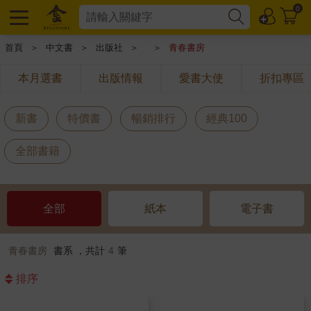
0
首頁
＞
中文書
＞
出版社
＞
＞
青春書房
本月選書
出版情報
愛書大使
折扣專區
新書
特價書
暢銷排行
經典100
全部書籍
全部
紙本
電子書
青春書房
書系 ，共計
4
筆
排序