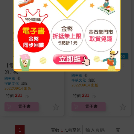
Readmoo
Readmoo
【電子書】愛，就是放下你
【電子書】你為幸福而生！
的手機！
陳幸蕙
著
陳幸蕙
著
字畝文化
出版
字畝文化
出版
2022/09/14 出版
2022/09/14 出版
231
231
特價
元
特價
元
電子書
電子書
1
頁數
1
/1
移至第
頁