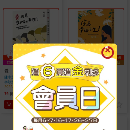
愛，就是放下你的手機！
你為幸福而生！
陳幸蕙
著
陳幸蕙
著
字畝文化
出版
字畝文化
出版
2022/09/14 出版
2022/09/14 出版
261
261
79
折
特價
元
79
折
特價
元
加入購物車
加入購物車