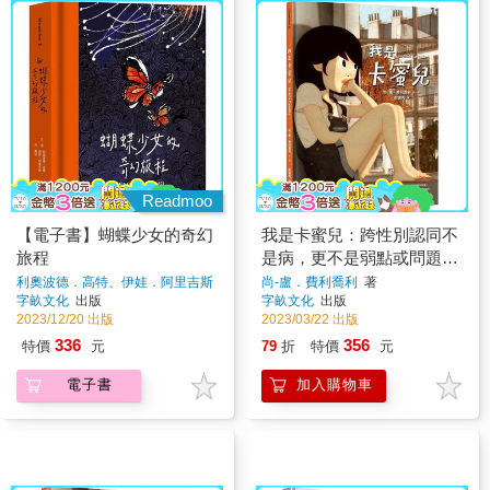
Readmoo
【電子書】蝴蝶少女的奇幻
我是卡蜜兒：跨性別認同不
旅程
是病，更不是弱點或問題！
世上會有人理解你真實的樣
利奧波德．高特、伊娃．阿里吉斯
尚-盧．費利喬利
著
著
字畝文化
出版
字畝文化
出版
子【聯合國兒童基金會獲獎
2023/12/20 出版
2023/03/22 出版
作品】
336
356
特價
元
79
折
特價
元
電子書
加入購物車