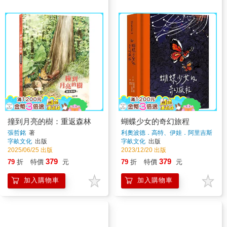
撞到月亮的樹：重返森林
蝴蝶少女的奇幻旅程
張哲銘
著
利奧波德．高特、伊娃．阿里吉斯
著
字畝文化
出版
字畝文化
出版
2025/06/25 出版
2023/12/20 出版
379
379
79
折
特價
元
79
折
特價
元
加入購物車
加入購物車