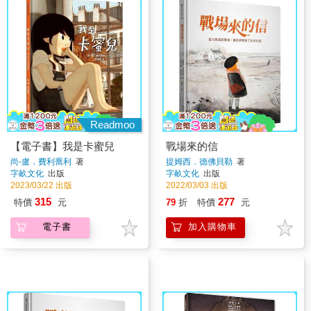
Readmoo
【電子書】我是卡蜜兒
戰場來的信
尚-盧．費利喬利
著
提姆西．德佛貝勒
著
字畝文化
出版
字畝文化
出版
2023/03/22 出版
2022/03/03 出版
315
277
特價
元
79
折
特價
元
電子書
加入購物車