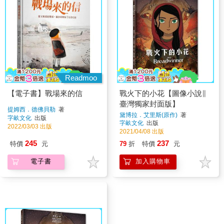
Readmoo
【電子書】戰場來的信
戰火下的小花【圖像小說∥
臺灣獨家封面版】
提姆西．德佛貝勒
著
黛博拉．艾里斯(原作)
著
字畝文化
出版
字畝文化
出版
2022/03/03 出版
2021/04/08 出版
245
237
特價
元
79
折
特價
元
電子書
加入購物車