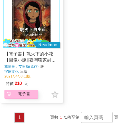
Readmoo
【電子書】戰火下的小花
【圖像小說∥臺灣獨家封面
版】
黛博拉．艾里斯(原作)
著
字畝文化
出版
2021/04/08 出版
210
特價
元
電子書
1
頁數
1
/1
移至第
頁