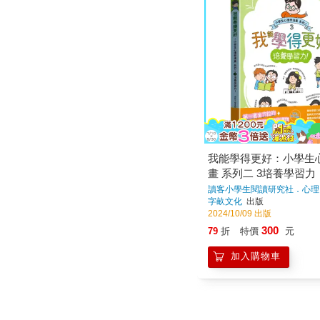
我能學得更好：小學生
畫 系列二 3培養學習力
讀客小學生閱讀研究社．心理
字畝文化
出版
2024/10/09 出版
300
79
折
特價
元
加入購物車