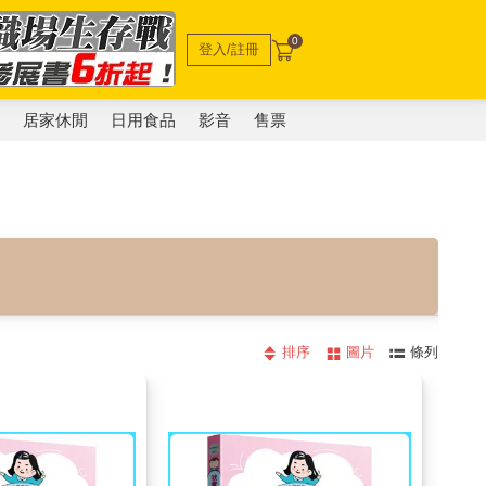
0
登入/註冊
電
居家休閒
日用食品
影音
售票
排序
圖片
條列