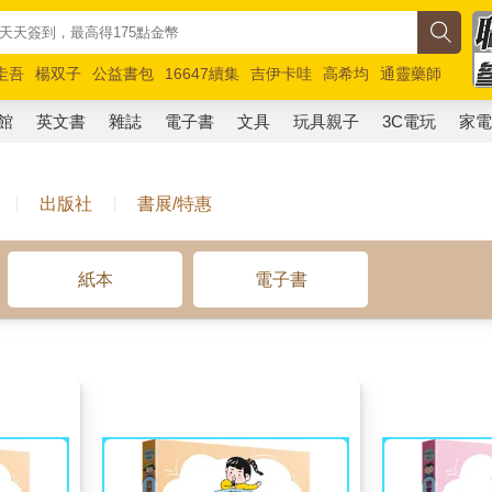
圭吾
楊双子
公益書包
16647續集
吉伊卡哇
高希均
通靈藥師
路邊攤新作
馬斯克
玩具總動員5
超慢跑
館
英文書
雜誌
電子書
文具
玩具親子
3C電玩
家
出版社
書展/特惠
紙本
電子書