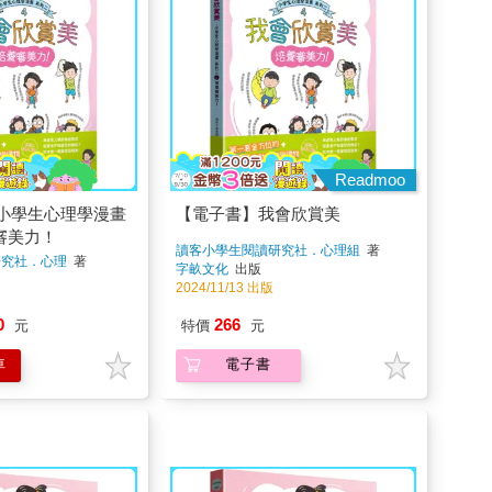
Readmoo
小學生心理學漫畫
【電子書】我會欣賞美
審美力！
讀客小學生閱讀研究社．心理組
著
研究社．心理
著
字畝文化
出版
2024/11/13 出版
0
266
元
特價
元
車
電子書