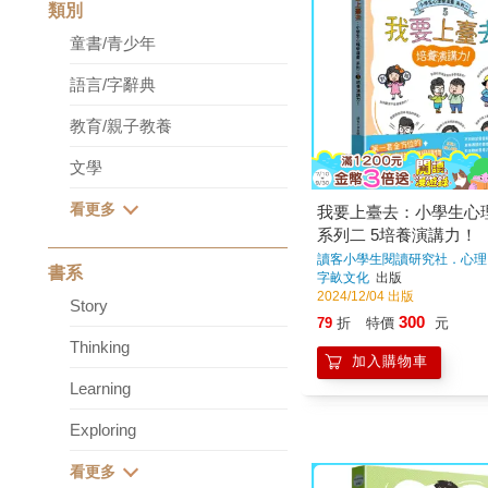
類別
童書/青少年
語言/字辭典
教育/親子教養
文學
我要上臺去：小學生心
系列二 5培養演講力！
讀客小學生閱讀研究社．心理
書系
字畝文化
出版
2024/12/04 出版
Story
300
79
折
特價
元
Thinking
加入購物車
Learning
Exploring