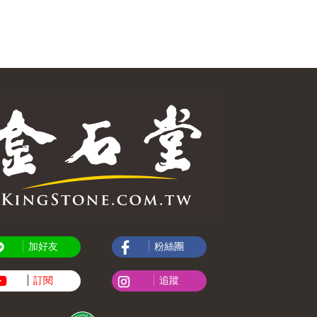
加好友
粉絲團
訂閱
追蹤