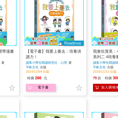
Readmoo
理學漫畫
【電子書】我要上臺去：培養演
我會欣賞美：
講力！
系列二 4培養
著
讀客小學生閱讀研究社．心理
著
讀客小學生閱讀
字畝文化
出版
字畝文化
出版
2024/12/04 出版
2024/11/13 出版
266
30
特價
元
79
折
特價
電子書
加入購物