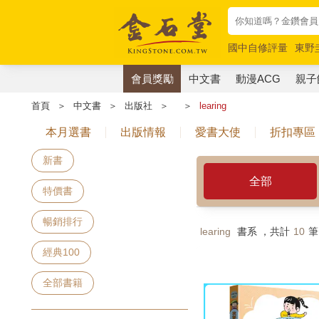
國中自修評量
東野
唯紅花綻放
奧德賽
會員獎勵
中文書
動漫ACG
親子
首頁
＞
中文書
＞
出版社
＞
＞
learing
本月選書
出版情報
愛書大使
折扣專區
新書
全部
特價書
暢銷排行
learing
書系 ，共計
10
筆
經典100
全部書籍