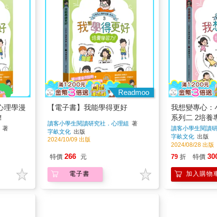
Readmoo
心理學漫
【電子書】我能學得更好
我想變專心：
！
系列二 2培養
讀客小學生閱讀研究社．心理組
著
著
讀客小學生閱讀
字畝文化
出版
字畝文化
出版
2024/10/09 出版
2024/08/28 出版
266
30
特價
元
79
折
特價
電子書
加入購物