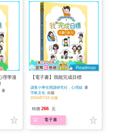
Readmoo
心理學漫
【電子書】我能完成目標
！
讀客小學生閱讀研究社．心理組
著
著
字畝文化
出版
2024/07/10 出版
266
特價
元
電子書