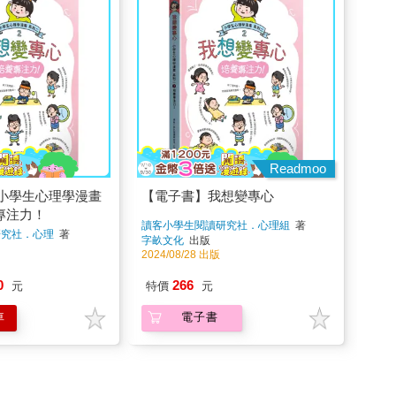
Readmoo
小學生心理學漫畫
【電子書】我想變專心
專注力！
讀客小學生閱讀研究社．心理組
著
研究社．心理
著
字畝文化
出版
2024/08/28 出版
0
266
元
特價
元
車
電子書