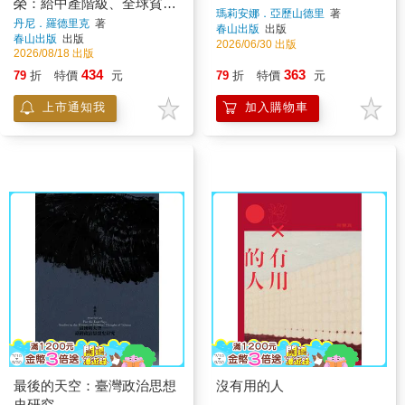
榮：給中產階級、全球貧困
瑪莉安娜．亞歷山德里
著
者，以及氣候危機的新經濟
丹尼．羅德里克
著
春山出版
出版
春山出版
出版
學
2026/06/30 出版
2026/08/18 出版
434
363
79
折
特價
元
79
折
特價
元
上市通知我
加入購物車
最後的天空：臺灣政治思想
沒有用的人
史研究