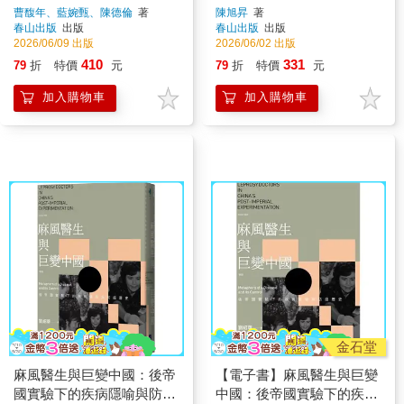
殖產業鏈下的臺灣
曹馥年、藍婉甄、陳德倫
著
陳旭昇
著
春山出版
出版
春山出版
出版
2026/06/09 出版
2026/06/02 出版
410
331
79
折
特價
元
79
折
特價
元
加入購物車
加入購物車
金石堂
麻風醫生與巨變中國：後帝
【電子書】麻風醫生與巨變
國實驗下的疾病隱喻與防疫
中國：後帝國實驗下的疾病