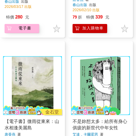
春山出版
出版
春山出版
出版
2026/03/17 出版
2026/02/10 出版
280
339
特價
元
79
折
特價
元
電子書
加入購物車
金石堂
【電子書】微雨從東來：山
不是妳想太多：給所有身心
水相逢美麗島
俱疲的新世代中年女性
唐香燕
著
艾達．卡爾霍恩
著