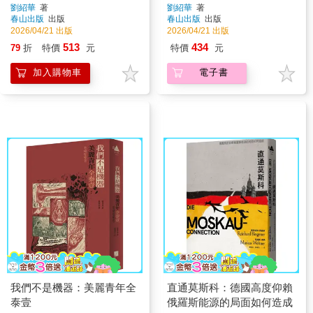
歷史（新版）
隱喻與防疫歷史
劉紹華
著
劉紹華
著
春山出版
出版
春山出版
出版
2026/04/21 出版
2026/04/21 出版
513
434
79
折
特價
元
特價
元
加入購物車
電子書
我們不是機器：美麗青年全
直通莫斯科：德國高度仰賴
泰壹
俄羅斯能源的局面如何造成