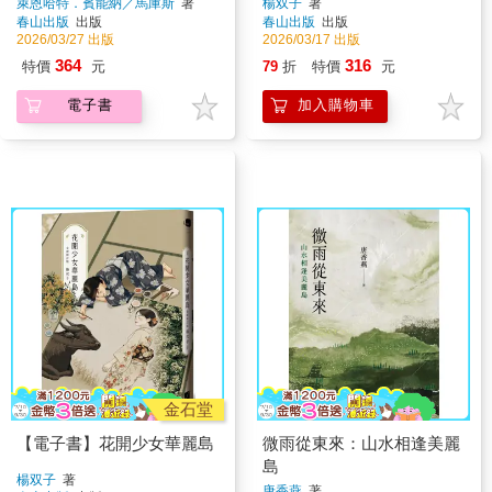
面如何造成
萊恩哈特．賓能納／馬庫斯
著
楊双子
著
春山出版
出版
春山出版
出版
2026/03/27 出版
2026/03/17 出版
364
316
特價
元
79
折
特價
元
電子書
加入購物車
金石堂
【電子書】花開少女華麗島
微雨從東來：山水相逢美麗
島
楊双子
著
唐香燕
著