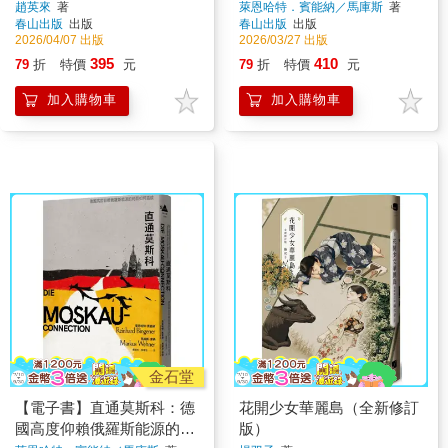
趙英來
著
萊恩哈特．賓能納／馬庫斯
著
春山出版
出版
春山出版
出版
2026/04/07 出版
2026/03/27 出版
395
410
79
折
特價
元
79
折
特價
元
加入購物車
加入購物車
金石堂
【電子書】直通莫斯科：德
花開少女華麗島（全新修訂
國高度仰賴俄羅斯能源的局
版）