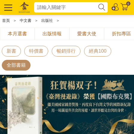
0
首頁
＞
中文書
＞
出版社
＞
本月選書
出版情報
愛書大使
折扣專區
新書
特價書
暢銷排行
經典100
全部書籍