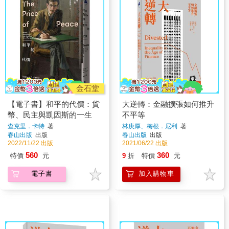
金石堂
【電子書】和平的代價：貨
大逆轉：金融擴張如何推升
幣、民主與凱因斯的一生
不平等
查克里．卡特
著
林庚厚、梅根．尼利
著
春山出版
出版
春山出版
出版
2022/11/22 出版
2021/06/22 出版
560
360
特價
元
9
折
特價
元
電子書
加入購物車