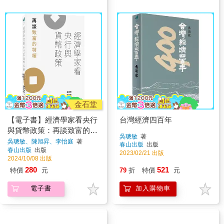
金石堂
【電子書】經濟學家看央行
台灣經濟四百年
與貨幣政策：再談致富的特
吳聰敏
著
權
吳聰敏、陳旭昇、李怡庭
著
春山出版
出版
春山出版
出版
2023/02/21 出版
2024/10/08 出版
280
521
特價
元
79
折
特價
元
電子書
加入購物車