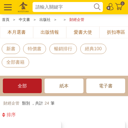
0
首頁
＞
中文書
＞
出版社
＞
＞
財經企管
本月選書
出版情報
愛書大使
折扣專區
新書
特價書
暢銷排行
經典100
全部書籍
全部
紙本
電子書
財經企管
類別 ，共計
24
筆
排序