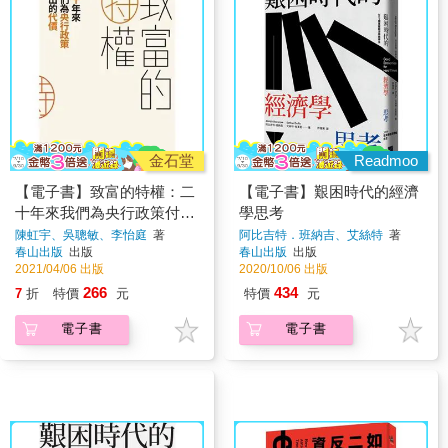
金石堂
Readmoo
【電子書】致富的特權：二
【電子書】艱困時代的經濟
十年來我們為央行政策付出
學思考
的代價
陳虹宇、吳聰敏、李怡庭
著
阿比吉特．班納吉、艾絲特
著
春山出版
出版
春山出版
出版
2021/04/06 出版
2020/10/06 出版
266
434
7
折
特價
元
特價
元
電子書
電子書