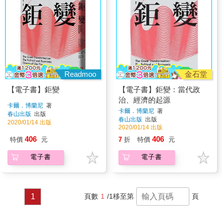
Readmoo
金石堂
【電子書】鉅變
【電子書】鉅變：當代政
治、經濟的起源
卡爾．博蘭尼
著
卡爾．博蘭尼
著
春山出版
出版
春山出版
出版
2020/01/14 出版
2020/01/14 出版
406
406
特價
元
7
折
特價
元
電子書
電子書
1
頁數
1
/1
移至第
頁