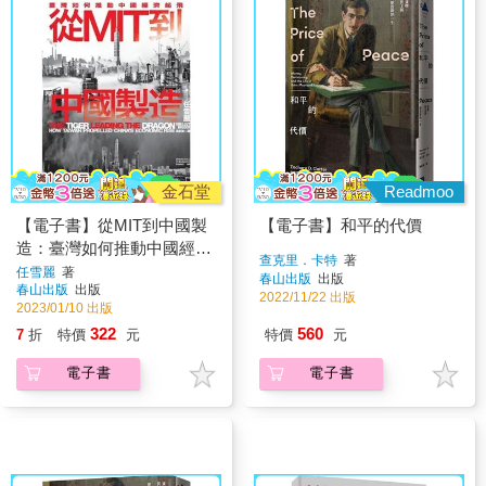
金石堂
Readmoo
【電子書】從MIT到中國製
【電子書】和平的代價
造：臺灣如何推動中國經濟
查克里．卡特
著
起飛
任雪麗
著
春山出版
出版
春山出版
出版
2022/11/22 出版
2023/01/10 出版
322
560
7
折
特價
元
特價
元
電子書
電子書