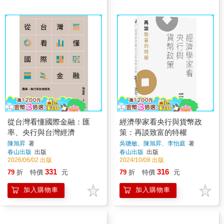
從台灣看懂國際金融：匯
經濟學家看央行與貨幣政
率、央行與台灣經濟
策：再談致富的特權
陳旭昇
著
吳聰敏、陳旭昇、李怡庭
著
春山出版
出版
春山出版
出版
2026/06/02 出版
2024/10/08 出版
331
316
79
折
特價
元
79
折
特價
元
加入購物車
加入購物車