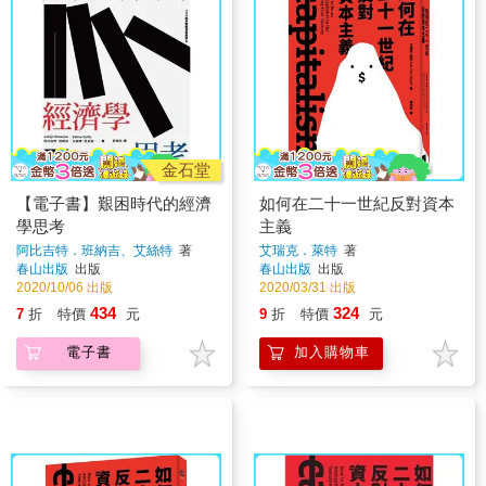
金石堂
【電子書】艱困時代的經濟
如何在二十一世紀反對資本
學思考
主義
阿比吉特．班納吉、艾絲特
著
艾瑞克．萊特
著
春山出版
出版
春山出版
出版
2020/10/06 出版
2020/03/31 出版
434
324
7
折
特價
元
9
折
特價
元
電子書
加入購物車