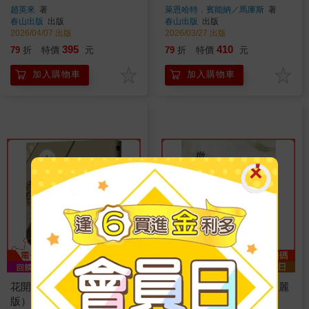
趙英來
著
萊恩哈特．賓能納／馬庫斯
著
春山出版
出版
春山出版
出版
2026/04/07 出版
2026/03/27 出版
395
410
79
折
特價
元
79
折
特價
元
加入購物車
加入購物車
花開少女華麗島（全新修訂
微雨從東來：山水相逢美麗
版）
島