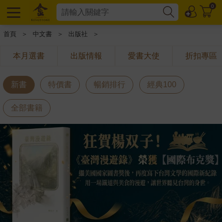
0
首頁
＞
中文書
＞
出版社
＞
本月選書
出版情報
愛書大使
折扣專區
新書
特價書
暢銷排行
經典100
全部書籍