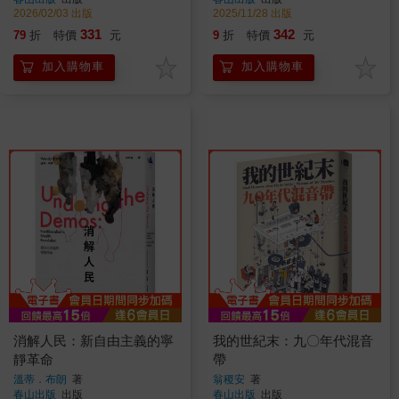
2026/02/03 出版
2025/11/28 出版
331
342
79
折
特價
元
9
折
特價
元
加入購物車
加入購物車
消解人民：新自由主義的寧
我的世紀末：九〇年代混音
靜革命
帶
溫蒂．布朗
著
翁稷安
著
春山出版
出版
春山出版
出版