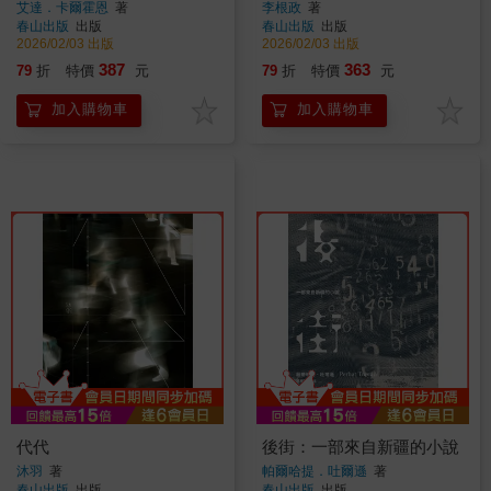
艾達．卡爾霍恩
著
李根政
著
春山出版
出版
春山出版
出版
2026/02/03 出版
2026/02/03 出版
387
363
79
折
特價
元
79
折
特價
元
加入購物車
加入購物車
代代
後街：一部來自新疆的小說
沐羽
著
帕爾哈提．吐爾遜
著
春山出版
出版
春山出版
出版