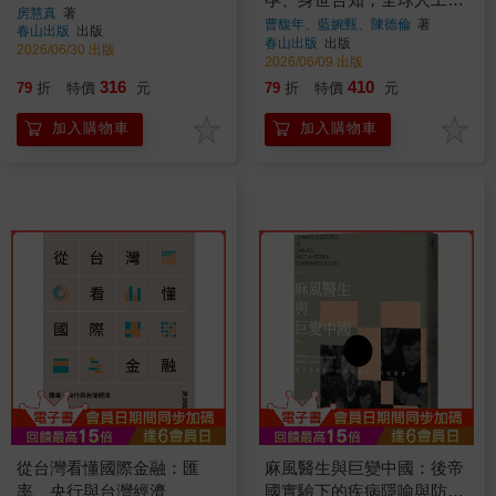
房慧真
著
殖產業鏈下的臺灣
曹馥年、藍婉甄、陳德倫
著
春山出版
出版
春山出版
出版
2026/06/30 出版
2026/06/09 出版
316
410
79
折
特價
元
79
折
特價
元
加入購物車
加入購物車
從台灣看懂國際金融：匯
麻風醫生與巨變中國：後帝
率、央行與台灣經濟
國實驗下的疾病隱喻與防疫