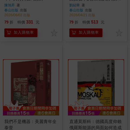
歷史（新版）
陳旭昇
著
劉紹華
著
春山出版
出版
春山出版
出版
2026/06/02 出版
2026/04/21 出版
331
513
79
折
特價
元
79
折
特價
元
加入購物車
加入購物車
我們不是機器：美麗青年全
直通莫斯科：德國高度仰賴
泰壹
俄羅斯能源的局面如何造成