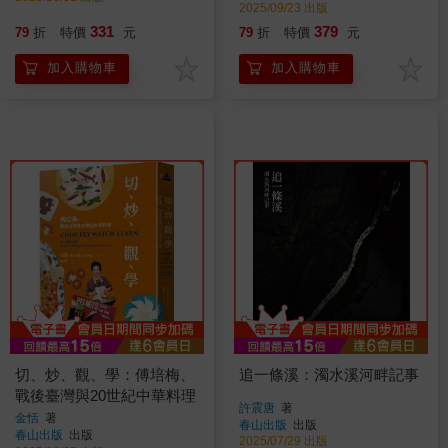
2025/09/23 出版
331
379
79
折
特價
元
79
折
特價
元
加入購物車
加入購物車
切、炒、觀、學：傅培梅、
追一條溪：濁水溪河畔記事
戰後臺灣與20世紀中華料理
許震唐
著
金恬
著
春山出版
出版
春山出版
出版
2025/07/29 出版