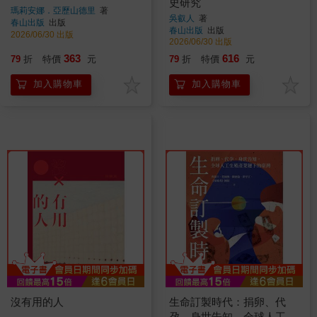
史研究
瑪莉安娜．亞歷山德里
著
吳叡人
著
春山出版
出版
春山出版
出版
2026/06/30 出版
2026/06/30 出版
363
616
79
折
特價
元
79
折
特價
元
加入購物車
加入購物車
沒有用的人
生命訂製時代：捐卵、代
孕、身世告知，全球人工生