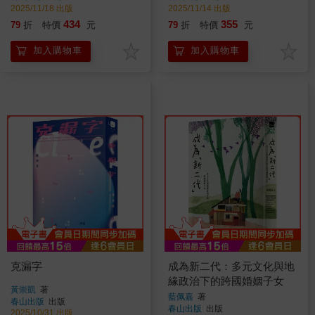
2025/11/18 出版
2025/11/14 出版
434
355
79
折
特價
元
79
折
特價
元
加入購物車
加入購物車
克漏字
成為新二代：多元文化與地
緣政治下的跨國婚姻子女
黃崇凱
著
藍佩嘉
著
春山出版
出版
春山出版
出版
2025/10/31 出版