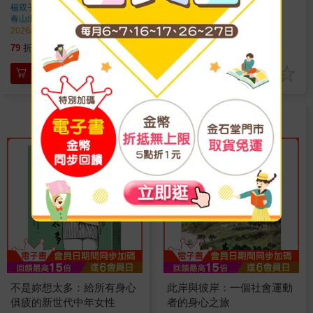
楊双子
著
唐香燕
著
春山出版
出版
春山出版
出版
2026/03/17 出版
2026/02/10 出版
316
339
79
折
特價
元
79
折
特價
元
加入購物車
加入購物車
不是妳想太多：給所有身心
此岸與彼岸：一個社會運動
俱疲的新世代中年女性
者的身心之旅