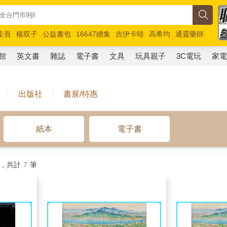
圭吾
楊双子
公益書包
16647續集
吉伊卡哇
高希均
通靈藥師
路邊攤新作
馬斯克
玩具總動員5
超慢跑
館
英文書
雜誌
電子書
文具
玩具親子
3C電玩
家
出版社
書展/特惠
紙本
電子書
 ，共計
7
筆