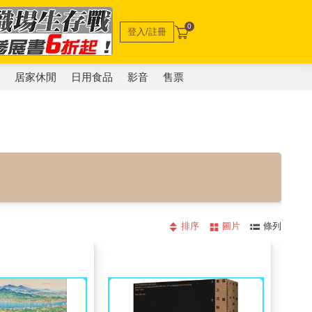
0
登入/註冊
電
居家休閒
日用食品
影音
售票
排序
圖片
條列