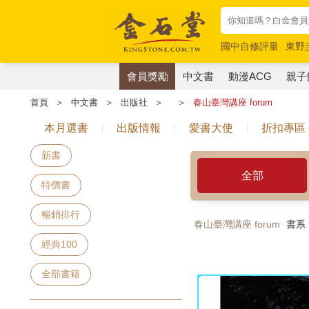
國中自修評量
東野
唯紅花綻放
奧德賽
會員獎勵
中文書
動漫ACG
親子
首頁
＞
中文書
＞
出版社
＞
＞
春山臺灣講座 forum
本月選書
出版情報
愛書大使
折扣專區
新書
全部
特價書
暢銷排行
春山臺灣講座 forum
書系
經典100
全部書籍