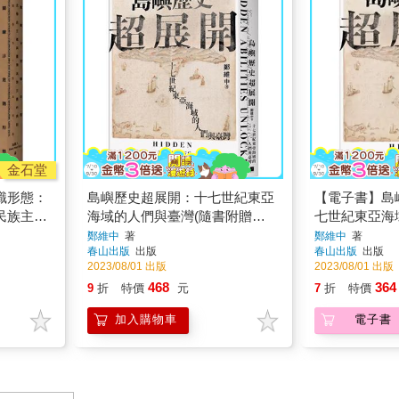
金石堂
識形態：
島嶼歷史超展開：十七世紀東亞
【電子書】島
民族主義
海域的人們與臺灣(隨書附贈
七世紀東亞海
1672年英國水手繪製的臺澎示意
鄭維中
著
鄭維中
著
春山出版
出版
春山出版
出版
圖)
2023/08/01 出版
2023/08/01 出版
468
364
9
折
特價
元
7
折
特價
加入購物車
電子書