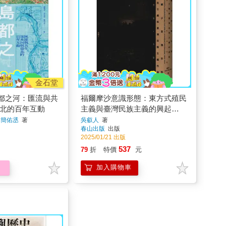
金石堂
都之河：匯流與共
福爾摩沙意識形態：東方式殖民
臺北的百年互動
主義與臺灣民族主義的興起
1895-1945
、簡佑丞
著
吳叡人
著
春山出版
出版
2025/01/21 出版
537
79
折
特價
元
加入購物車