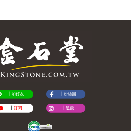
加好友
粉絲團
訂閱
追蹤