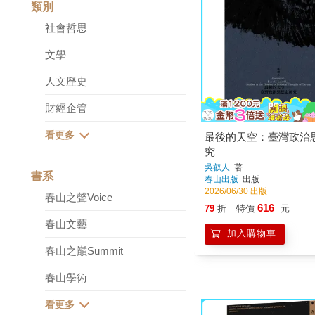
類別
社會哲思
文學
人文歷史
財經企管
最後的天空：臺灣政治
究
吳叡人
著
書系
春山出版
出版
2026/06/30 出版
春山之聲Voice
616
79
折
特價
元
春山文藝
加入購物車
春山之巔Summit
春山學術