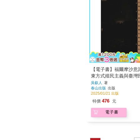
【電子書】福爾摩沙意
東方式殖民主義與臺灣
的興起 1895-1945
吳叡人
著
春山出版
出版
2025/01/21 出版
476
特價
元
電子書