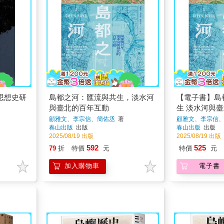
思想史研
島都之河：匯流與共生，淡水河
【電子書】島
與臺北的百年互動
生 淡水河與
顧雅文、李宗信、簡佑丞
著
顧雅文、李宗信
春山出版
出版
春山出版
出版
2025/08/19 出版
2025/08/19 出版
592
525
79
折
特價
元
特價
元
加入購物車
電子書