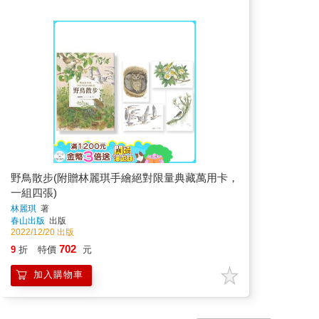
野鳥散步(附贈林麗琪手繪絕對限量典藏萬用卡，
一組四張)
林麗琪
著
春山出版
出版
2022/12/20 出版
702
9
折
特價
元
加入購物車