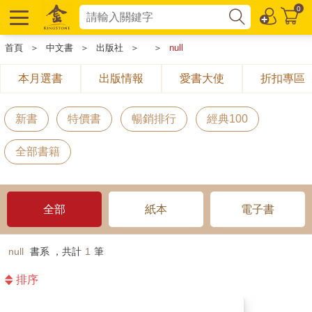
0
首頁
＞
中文書
＞
出版社
＞
＞
null
本月選書
出版情報
愛書大使
折扣專區
新書
特價書
暢銷排行
經典100
全部書籍
全部
紙本
電子書
null
書系 ，共計
1
筆
排序