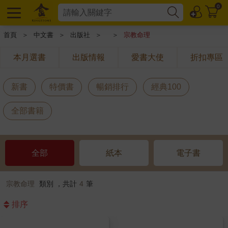
0
首頁
＞
中文書
＞
出版社
＞
＞
宗教命理
本月選書
出版情報
愛書大使
折扣專區
新書
特價書
暢銷排行
經典100
全部書籍
全部
紙本
電子書
宗教命理
類別 ，共計
4
筆
排序