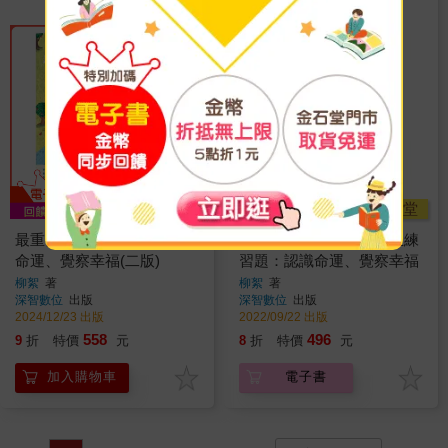
金石堂
最重要的人生練習題：認識
【電子書】最重要的人生練
命運、覺察幸福(二版)
習題：認識命運、覺察幸福
柳絮
著
柳絮
著
深智數位
出版
深智數位
出版
2024/12/23 出版
2022/09/22 出版
558
496
9
折
特價
元
8
折
特價
元
加入購物車
電子書