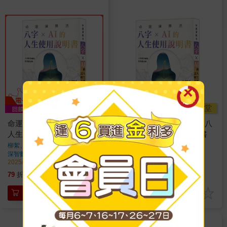
金石堂
命運演算法：八字 × AI 的
【電子書】命運演算法：八
人生使用說明書
字 × AI 的人生使用說明書
柳絮、段采伶
著
柳絮、段采伶
著
深智數位
出版
深智數位
出版
2025/12/24 出版
2025/12/24 出版
489
496
79
折
特價
元
8
折
特價
元
加入購物車
電子書