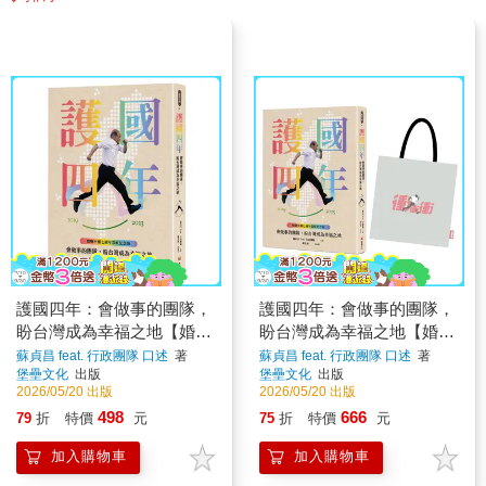
護國四年：會做事的團隊，
護國四年：會做事的團隊，
盼台灣成為幸福之地【婚姻
盼台灣成為幸福之地【婚姻
平權七週年彩虹紀念版】
平權七週年限量紀念套組】
蘇貞昌 feat. 行政團隊 口述
著
蘇貞昌 feat. 行政團隊 口述
著
堡壘文化
出版
堡壘文化
出版
2026/05/20 出版
2026/05/20 出版
498
666
79
折
特價
元
75
折
特價
元
加入購物車
加入購物車