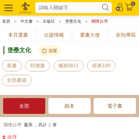
0
首頁
＞
中文書
＞
出版社
＞
堡壘文化
＞
關懷台灣
本月選書
出版情報
愛書大使
折扣專區
堡壘文化
追蹤
新書
特價書
暢銷排行
經典100
全部書籍
全部
紙本
電子書
關懷台灣
書系 ，共計
2
筆
排序