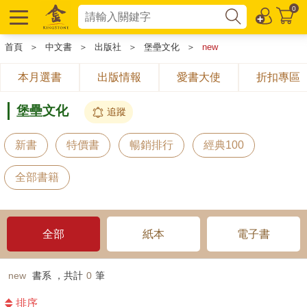
0
首頁
＞
中文書
＞
出版社
＞
堡壘文化
＞
new
本月選書
出版情報
愛書大使
折扣專區
堡壘文化
追蹤
新書
特價書
暢銷排行
經典100
全部書籍
全部
紙本
電子書
new
書系 ，共計
0
筆
排序