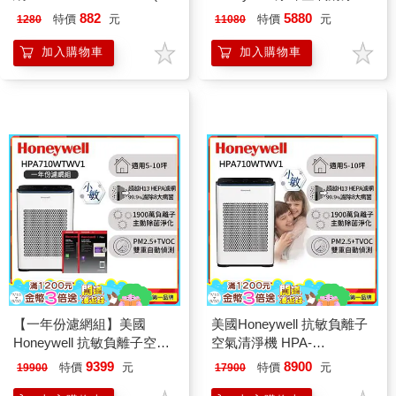
物專攻)(適用
HPA-5150WTWV1+耗材組
882
5880
特價
元
特價
元
1280
11080
HPA5150/HPA5250/HPA5350)
HRF-ARVP100
加入購物車
加入購物車
【一年份濾網組】美國
美國Honeywell 抗敏負離子
Honeywell 抗敏負離子空氣
空氣清淨機 HPA-
清淨機 HPA-
710WTWV1
9399
8900
特價
元
特價
元
19900
17900
710WTWV1+耗材組(HRF-