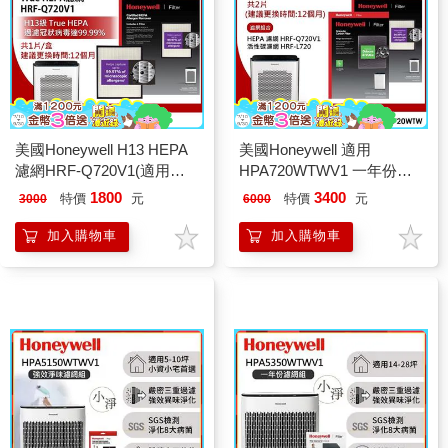
美國Honeywell H13 HEPA
美國Honeywell 適用
濾網HRF-Q720V1(適用
HPA720WTWV1 一年份專
HPA720WTWV1)
用濾網組(HEPA濾網HRF-
1800
3400
特價
元
特價
元
3000
6000
Q720V1+顆粒活性碳濾網
HRF-L720)
加入購物車
加入購物車