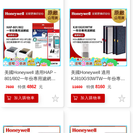
美國Honeywell 適用HAP－
美國Honeywell 適用
801/802一年份專用濾網組
KJ810G93WTW一年份專用
（HEPA濾網HRF－HX2－
濾網組(HiSiv濾網
4862
8160
特價
元
特價
元
7600
11600
APx2+活性碳CZ除臭濾網
KJ810G93CFTW+HEPA顆
HRF－E2－APx4）
粒物濾網KJ810G93HFTW)
加入購物車
加入購物車