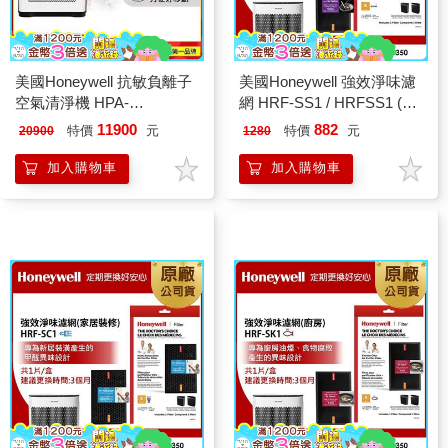
美國Honeywell 抗敏負離子
美國Honeywell 強效淨味濾
空氣清淨機 HPA-
網 HRF-SS1 / HRFSS1 (煙
720WTWV1
霧專攻)(適用
11900
882
特價
元
特價
元
20900
1280
HPA5150/HPA5250/HPA5350)
加入購物車
加入購物車