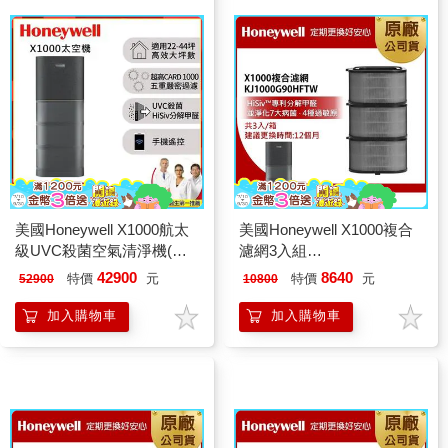
美國Honeywell X1000航太
美國Honeywell X1000複合
級UVC殺菌空氣清淨機(適
濾網3入組
用22-44坪｜太空機)
KJ1000G90HFTW（適用
42900
8640
特價
元
特價
元
52900
10800
X1000 太空機）
加入購物車
加入購物車