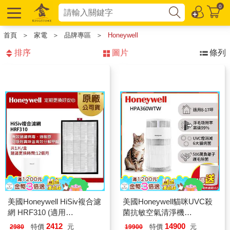
0
首頁
＞
家電
＞
品牌專區
＞
Honeywell
排序
圖片
條列
美國Honeywell HiSiv複合濾
美國Honeywell貓咪UVC殺
網 HRF310 (適用
菌抗敏空氣清淨機
HPA310WTW )
HPA360WTW(喵淨機)
2412
14900
特價
元
特價
元
2980
19900