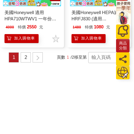
美國Honeywell 適用
美國Honeywell HEPA濾網
HPA710WTWV1 一年份專
HRFJ830 (適用
用濾網組(HEPA濾網HRF-
HPA830WTW)
2550
1080
特價
元
特價
元
4000
1480
Q710V1+顆粒活性碳濾網
HRF-L710)
加入購物車
加入購物車
商品
分類
1
2
頁數
1
/2
移至第
頁
關於我們
門市查詢
分紅大聯盟
客服中心
加好友
訂閱
粉絲團
追蹤