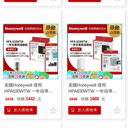
美國Honeywell 適用
美國Honeywell 適用
HPA030WTW 一年份專用
HPA830WTW 一年份專用
濾網組(HEPA濾網HRF-
濾網組(HEPA濾網
1442
1868
特價
元
特價
元
2278
2840
G1x2+活性碳CZ除臭濾網
HRFJ830+活性碳CZ除臭濾
HRF-APP1)
網HRF-APP1x2)
加入購物車
加入購物車