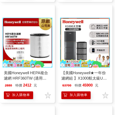
美國Honeywell HEPA複合
【美國Honeywell★一年份
濾網 HRF360TW (適用
濾網組 】X1000航太級UVC
HPA360WTW 喵淨機)
殺菌空氣清淨機(適用22-44
2412
45900
特價
元
特價
元
2880
63700
坪｜太空機)
加入購物車
加入購物車