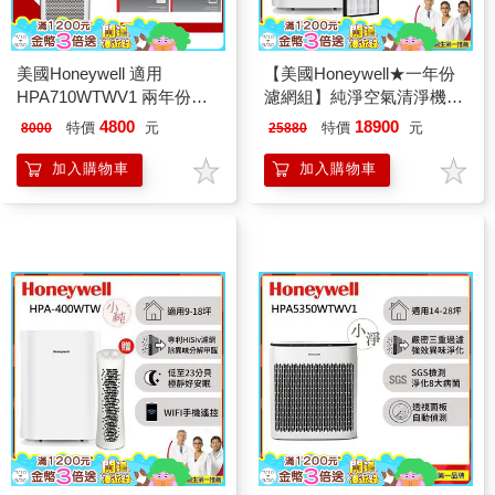
美國Honeywell 適用
【美國Honeywell★一年份
HPA710WTWV1 兩年份專
濾網組】純淨空氣清淨機
用濾網組(HEPA濾網HRF-
HPA-400WTW (小純)
4800
18900
特價
元
特價
元
8000
25880
Q710V1 x2盒+顆粒活性碳
濾網HRF-L710 x2盒)
加入購物車
加入購物車