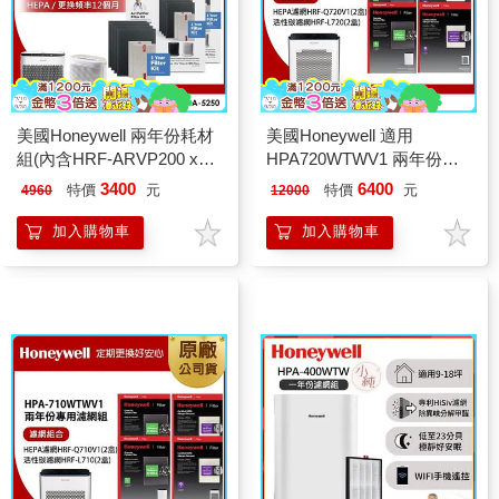
美國Honeywell 兩年份耗材
美國Honeywell 適用
組(內含HRF-ARVP200 x2
HPA720WTWV1 兩年份專
盒★適用
用濾網組(HEPA濾網HRF-
3400
6400
特價
元
特價
元
4960
12000
HPA200/HPA202/HPA5250)
Q720V1 x2盒+顆粒活性碳
濾網HRF-L720 x2盒)
加入購物車
加入購物車