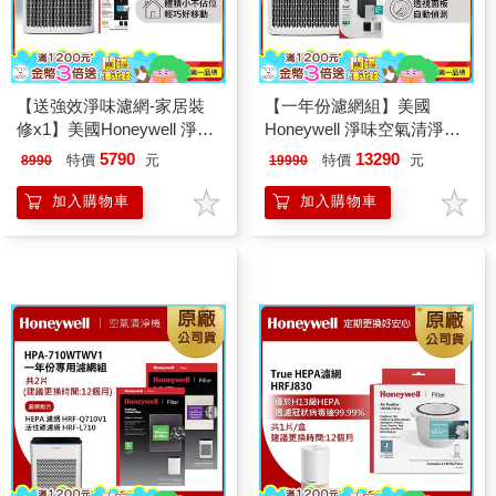
【送強效淨味濾網-家居裝
【一年份濾網組】美國
修x1】美國Honeywell 淨味
Honeywell 淨味空氣清淨機
空氣清淨機 HPA-
HPA-5350WTWV1+耗材組
5790
13290
特價
元
特價
元
8990
19990
5150WTWV1
HRF-ARVP300
加入購物車
加入購物車