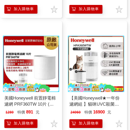
加入購物車
加入購物車
美國Honeywell 前置靜電棉
【美國Honeywell★一年份
濾網 PRF360TW 10片 (適
濾網組 】貓咪UVC殺菌抗
用HPA360WTW 喵淨機)
敏空氣清淨機
891
16900
特價
元
特價
元
1280
24060
HPA360WTW(喵淨機)
加入購物車
加入購物車