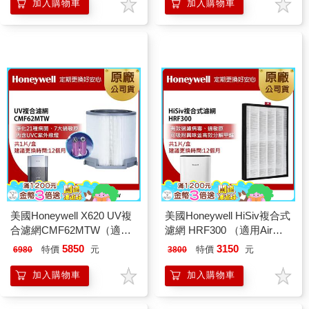
Q710V1+HRF-L710)
加入購物車
加入購物車
美國Honeywell X620 UV複
美國Honeywell HiSiv複合式
合濾網CMF62MTW（適用
濾網 HRF300 （適用Air
X620S－PAC1101TW X3 太
Touch X305F－
5850
3150
特價
元
特價
元
6980
3800
空機）
PAC1101TW）
加入購物車
加入購物車