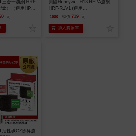
ll 三合一濾網 HRF
美國Honeywell H13 HEPA濾網
片/盒）（適用HPA
HRF-R1V1 (適用
HPA100/HPA5150/HPA5250/HPA5350)
50
719
元
特價
元
1080
車
加入購物車
ell 活性碳CZ除臭濾