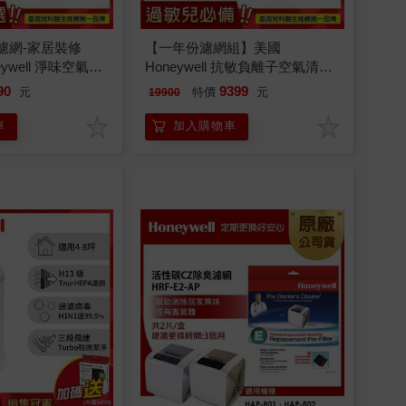
濾網-家居裝修
【一年份濾網組】美國
ywell 淨味空氣清
Honeywell 抗敏負離子空氣清淨
50WTWV1
機 HPA-710WTWV1+耗材組
90
9399
元
特價
元
19900
(HRF-Q710V1+HRF-L710)
車
加入購物車