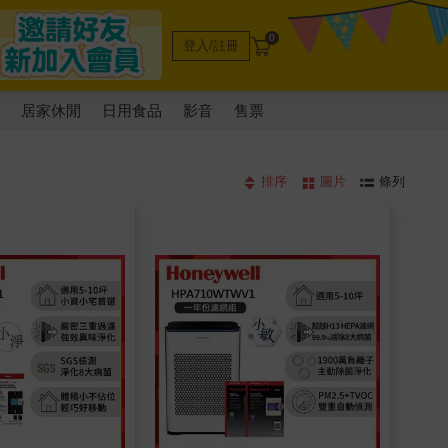
0
登入/註冊
電
居家休閒
日用食品
影音
售票
排序
圖片
條列