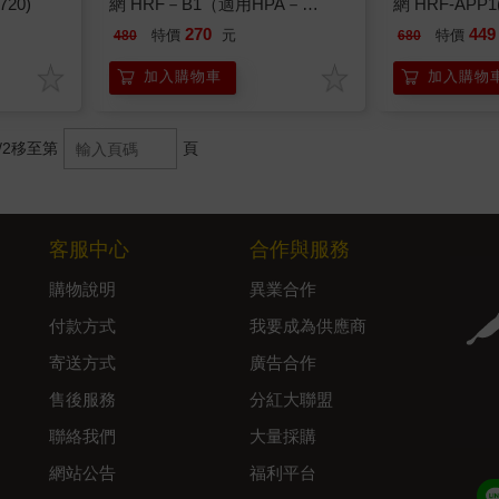
720)
網 HRF－B1（適用HPA－
網 HRF-APP
160/HPA－162/HHT－145/HHT
HPA100/HPA5
270
449
特價
元
特價
480
680
－149/HHT－155）
加入購物車
加入購物
/2
移至第
頁
客服中心
合作與服務
購物說明
異業合作
付款方式
我要成為供應商
寄送方式
廣告合作
售後服務
分紅大聯盟
聯絡我們
大量採購
網站公告
福利平台