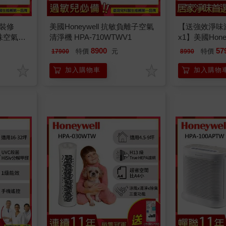
裝修
美國Honeywell 抗敏負離子空氣
【送強效淨味
淨味空氣清
清淨機 HPA-710WTWV1
x1】美國Hone
淨機 HPA-51
8900
57
特價
元
特價
17900
8990
加入購物車
加入購物