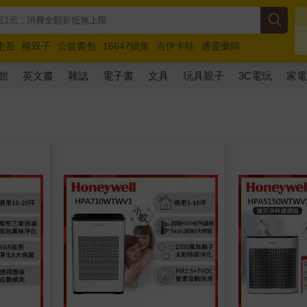
圭吾
楊双子
公益書包
16647續集
吉伊卡哇
通靈藥師
路邊攤新作
馬斯克
玩具總動員5
超慢跑
館
英文書
雜誌
電子書
文具
玩具親子
3C電玩
家