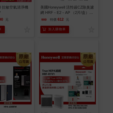
ell 抗敏空氣清淨機
美國Honeywell 活性碳CZ除臭濾
W
網 HRF－E2－AP （2片/盒）
（適用HAP－801/HAP－802）
90
612
元
特價
元
900
車
加入購物車