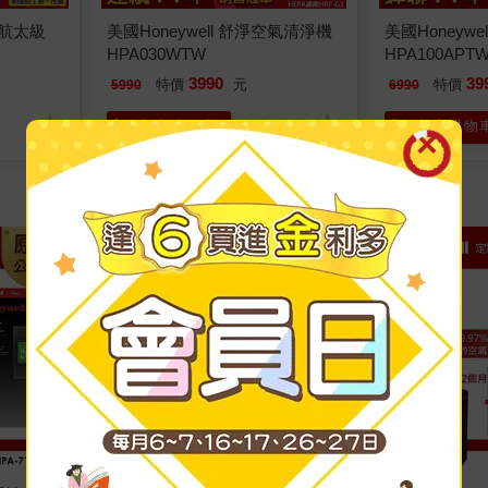
0航太級
美國Honeywell 舒淨空氣清淨機
美國Honeyw
HPA030WTW
HPA100APT
3990
39
特價
元
特價
5990
6990
加入購物車
加入購物
↘濾網全面9折↘