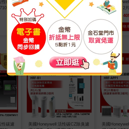
狀活性碳濾
美國Honeywell True HEPA濾網
美國Honeywe
710)
HRF－HX2－AP（2片/盒）（適
－Z2TW （2
用HAP－801/HAP－802/HPA－
－600BTW）
1350
40
特價
元
特價
2000
6500
162/HHT－155）
加入購物車
加入購物
狀活性碳濾
美國Honeywell 活性碳CZ除臭濾
美國Honeyw