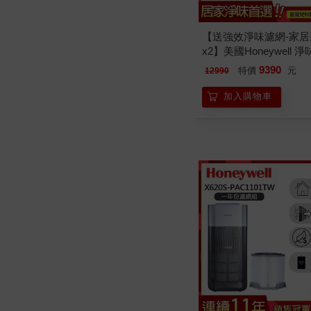
【送強效淨味濾網-家居
x2】美國Honeywell 
淨機 HPA-5250WTWV1
9390
特價
元
12990
加入購物車