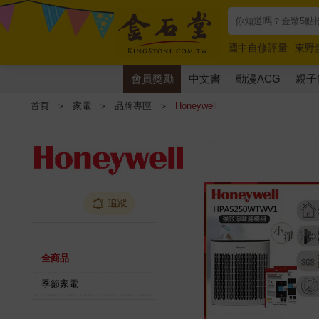
國中自修評量
東野
唯紅花綻放
奧德賽
會員獎勵
中文書
動漫ACG
親子
首頁
＞
家電
＞
品牌專區
＞
Honeywell
追蹤
商品分類
全商品
季節家電