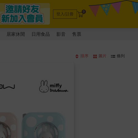
0
登入/註冊
電
居家休閒
日用食品
影音
售票
排序
圖片
條列