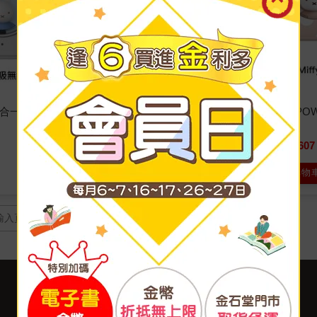
15W 三合一多功能磁吸無線充
Miffy x M
（2色）
607
特價
690
加入購物
頁
客服中心
合作與服務
購物說明
異業合作