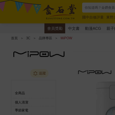
國中自修評量
東野
唯紅花綻放
奧德賽
會員獎勵
中文書
動漫ACG
親子
首頁
＞
3C
＞
品牌專區
＞
MiPOW
追蹤
商品分類
全商品
個人清潔
季節家電