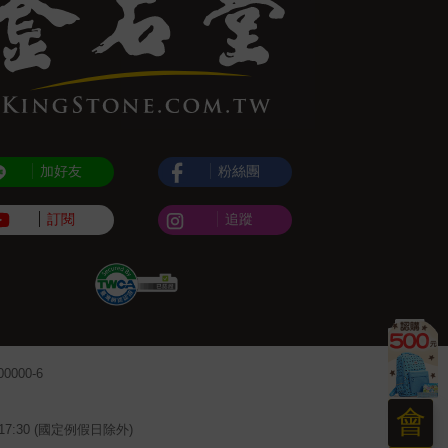
加好友
粉絲團
訂閱
追蹤
000-6
會
~17:30 (國定例假日除外)