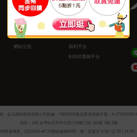
付款方式
我要成為供應商
寄送方式
廣告合作
售後服務
分紅大聯盟
聯絡我們
大量採購
網站公告
福利平台
B2B供應鏈平台
Admin
稱：金石網絡股份有限公司
統編：70832800
食品業者登錄字號：A-170832800-00
地址：100 台灣台北市中正區汀州路三段 160巷 3號 2樓
89
客服傳真：(02)2364-4672(專線)
服務時間：週一至週五 9:30~12:30 | 14:00