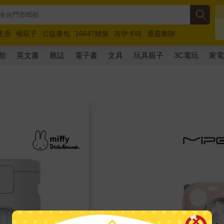
圭吾
楊双子
公益書包
16647續集
吉伊卡哇
通靈藥師
路邊攤新作
馬斯克
玩具總動員5
超慢跑
館
英文書
雜誌
電子書
文具
玩具親子
3C電玩
家