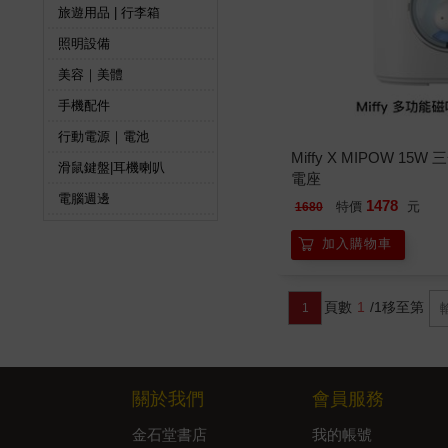
旅遊用品 | 行李箱
照明設備
美容｜美體
手機配件
行動電源｜電池
Miffy X MIPOW 
滑鼠鍵盤|耳機喇叭
電座
電腦週邊
1478
特價
元
1680
加入購物車
頁數
1
/1
移至第
1
關於我們
會員服務
金石堂書店
我的帳號