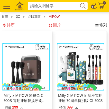
0
首頁
＞
3C
＞
品牌專區
＞
MiPOW
排序
圖片
條列
Miffy x MiPOW 米飛兔 CI-
Miffy X MiPOW 附底座電動
900S 電動牙刷替換牙刷頭
牙刷 70周年特別版 CI-900S
組 (3入組)
299
899
特價
元
特價
元