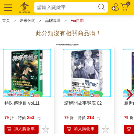
0
首頁
＞
居家休閒
＞
品牌專區
＞
Frii自由
此分類沒有相關商品唷！
下一段閱讀的旅程也許更美好
特殊傳說Ⅲ vol.11
請解開故事謎底 02
厭世
253
213
79
折
特價
元
79
折
特價
元
79
折
加入購物車
加入購物車