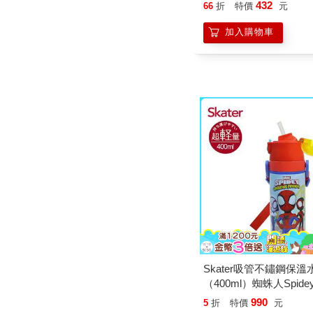
432
66
折
特價
元
加入購物車
Skater吸管不鏽鋼保溫
（400ml）蜘蛛人Spide
990
5
折
特價
元