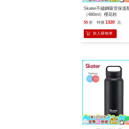
Skater不鏽鋼吸管保溫
（480ml）櫻花粉
1320
55
折
特價
元
加入購物車