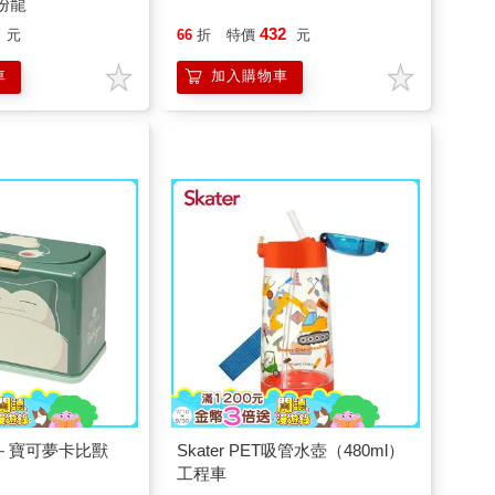
粉粉龍
432
元
66
折
特價
元
車
加入購物車
罩盒－寶可夢卡比獸
Skater PET吸管水壺（480ml）
工程車