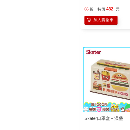
432
66
折
特價
元
加入購物車
Skater口罩盒－漢堡