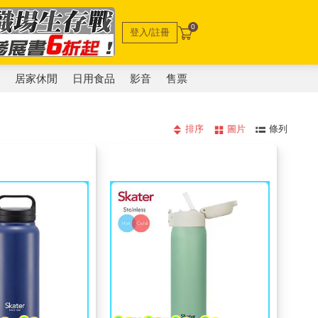
0
登入/註冊
電
居家休閒
日用食品
影音
售票
排序
圖片
條列