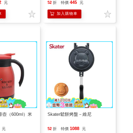
2
445
元
52
折
特價
元
車
加入購物車
咖啡壺（600ml）米
Skater鬆餅烤盤－維尼
1088
元
52
折
特價
元