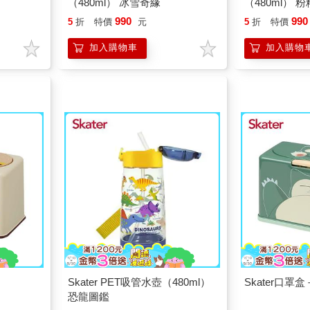
（480ml） 冰雪奇緣
（480ml） 
990
990
5
折
特價
元
5
折
特價
加入購物車
加入購物
Skater PET吸管水壺（480ml）
Skater口
恐龍圖鑑