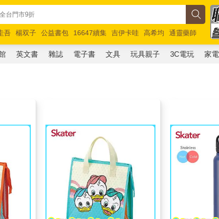
圭吾
楊双子
公益書包
16647續集
吉伊卡哇
高希均
通靈藥師
路邊攤新作
馬斯克
玩具總動員5
超慢跑
館
英文書
雜誌
電子書
文具
玩具親子
3C電玩
家