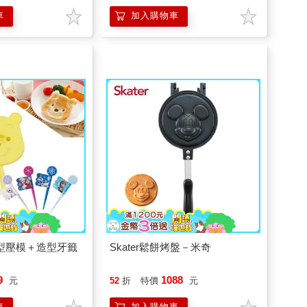
車
加入購物車
司造型壓模＋造型牙籤
Skater鬆餅烤盤－米奇
9
1088
元
52
折
特價
元
車
加入購物車