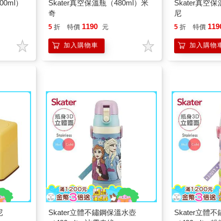
00ml）
Skater真空保溫瓶（480ml）米
Skater真空
奇
尼
1190
119
5
折
特價
元
5
折
特價
加入購物車
加入購物
尼
Skater立體不鏽鋼保溫水壺
Skater立體