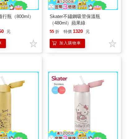
鋼隨行瓶（800ml）
Skater不鏽鋼吸管保溫瓶
（480ml）蘋果綠
50
1320
元
55
折
特價
元
車
加入購物車