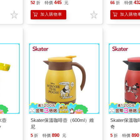
445
43
52
折
特價
元
66
折
特價
加入購物車
加入購物
水壺
Skater保溫咖啡壺（600ml）維
Skater保溫
y
尼
奇
890
890
5
折
特價
元
5
折
特價