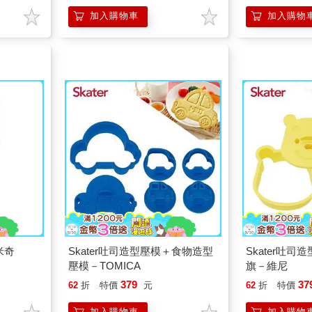
加入購物車
加入購物
米奇
Skater吐司造型壓模＋食物造型
Skater吐
壓模－TOMICA
旗－維尼
379
37
62
折
特價
元
62
折
特價
加入購物車
加入購物