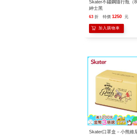
Skater不鏽鋼隨行瓶（8
紳士黑
1250
63
折
特價
元
加入購物車
Skater口罩盒－小熊維