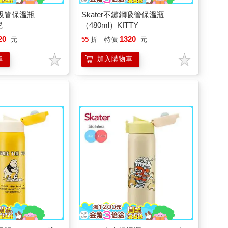
鋼吸管保溫瓶
Skater不鏽鋼吸管保溫瓶
尼
（480ml）KITTY
20
1320
元
55
折
特價
元
車
加入購物車