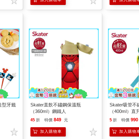
＋造型牙籤
Skater直飲不鏽鋼保溫瓶
Skater吸管
（360ml）鋼鐵人
（400ml）直
849
990
45
折
特價
元
5
折
特價
加入購物車
加入購物