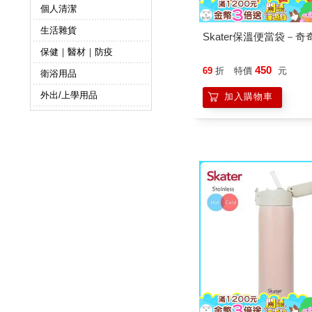
個人清潔
生活雜貨
Skater保溫便當袋－奇
保健｜醫材｜防疫
450
69
折
特價
元
衛浴用品
外出/上學用品
加入購物車