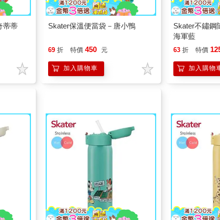
奇蒂蒂
Skater保溫便當袋－唐小鴨
Skater不鏽
海軍藍
450
12
69
折
特價
元
63
折
特價
加入購物車
加入購物