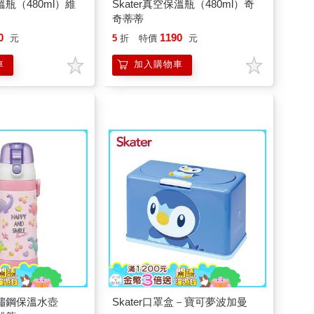
保溫瓶（480ml）維
Skater真空保溫瓶（480ml）奇
奇蒂蒂
0
1190
元
5
折
特價
元
車
加入購物車
不鏽鋼保溫水壺
Skater口罩盒－寶可夢波加曼