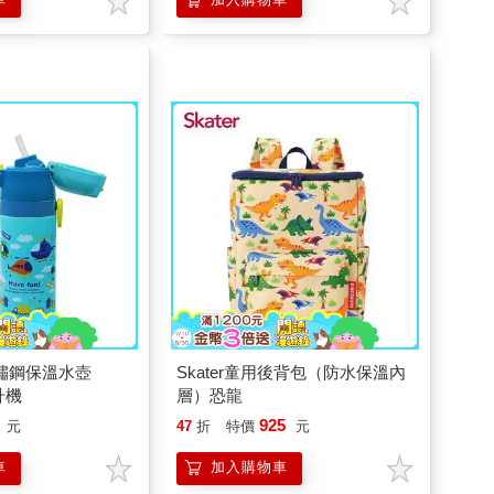
不鏽鋼保溫水壺
Skater童用後背包（防水保溫內
升機
層）恐龍
925
元
47
折
特價
元
車
加入購物車