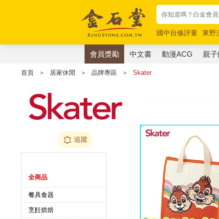
國中自修評量
東野
唯紅花綻放
奧德賽
會員獎勵
中文書
動漫ACG
親子
首頁
＞
居家休閒
＞
品牌專區
＞
Skater
追蹤
商品分類
全商品
餐具食器
烹飪烘焙