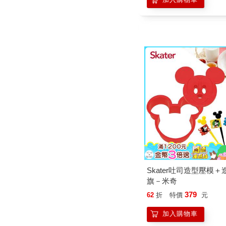
Skater吐司造型壓模
旗－米奇
379
62
折
特價
元
加入購物車