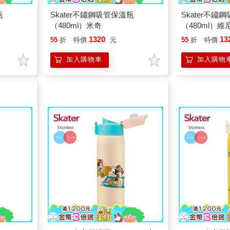
瓶
Skater不鏽鋼吸管保溫瓶
Skater不鏽
（480ml）米奇
（480ml）維
1320
13
55
折
特價
元
55
折
特價
加入購物車
加入購物