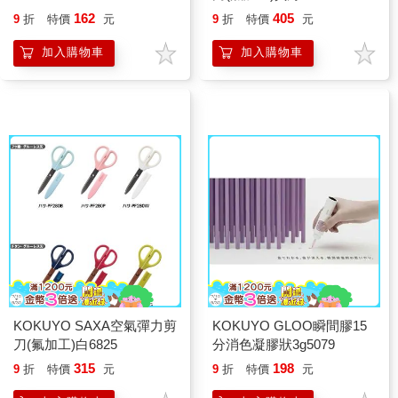
162
405
9
折
特價
元
9
折
特價
元
加入購物車
加入購物車
KOKUYO SAXA空氣彈力剪
KOKUYO GLOO瞬間膠15
刀(氟加工)白6825
分消色凝膠狀3g5079
315
198
9
折
特價
元
9
折
特價
元