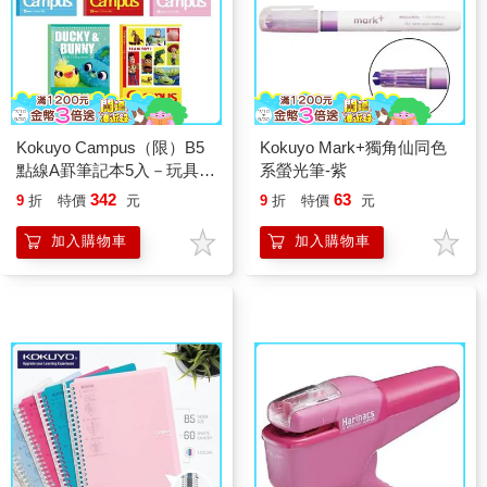
Kokuyo Campus（限）B5
Kokuyo Mark+獨角仙同色
點線A罫筆記本5入－玩具總
系螢光筆-紫
動員4
342
63
9
折
特價
元
9
折
特價
元
加入購物車
加入購物車