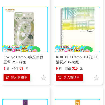
Kokuyo Campus象牙白修
KOKUYO Campus26孔360
正帶8m－綠兔
活頁夾B5-格紋
89
315
9
折
特價
元
9
折
特價
元
加入購物車
加入購物車