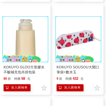
KOKUYO GLOO方形膠水
KOKUYO SOUSOU大開口
不皺補充包吊掛包裝
筆袋+數水玉
58
432
89
折
特價
元
9
折
特價
元
加入購物車
加入購物車