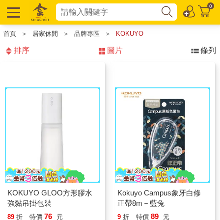
0
首頁
＞
居家休閒
＞
品牌專區
＞
KOKUYO
排序
圖片
條列
KOKUYO GLOO方形膠水
Kokuyo Campus象牙白修
強黏吊掛包裝
正帶8m－藍兔
76
89
89
折
特價
元
9
折
特價
元