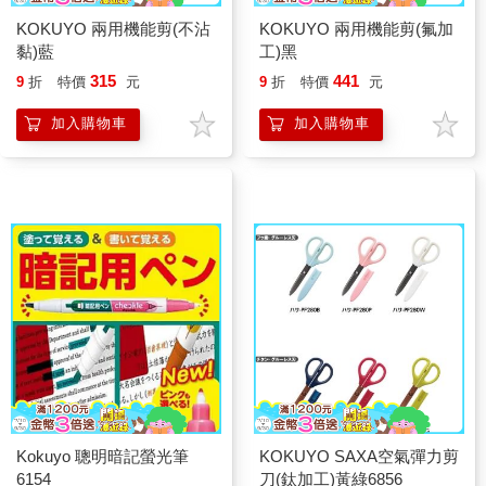
KOKUYO 兩用機能剪(不沾
KOKUYO 兩用機能剪(氟加
黏)藍
工)黑
315
441
9
折
特價
元
9
折
特價
元
加入購物車
加入購物車
Kokuyo 聰明暗記螢光筆
KOKUYO SAXA空氣彈力剪
6154
刀(鈦加工)黃綠6856