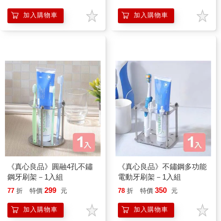
加入購物車
加入購物車
《真心良品》圓融4孔不鏽
《真心良品》不鏽鋼多功能
鋼牙刷架－1入組
電動牙刷架－1入組
299
350
77
折
特價
元
78
折
特價
元
加入購物車
加入購物車