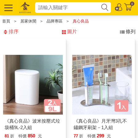
0
首頁
＞
居家休閒
＞
品牌專區
＞
真心良品
排序
圖片
條列
《真心良品》波米按壓式垃
《真心良品》月牙灣3孔不
圾桶9L-2入組
鏽鋼牙刷架－1入組
850
299
81
折
特價
元
77
折
特價
元