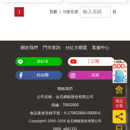
1
頁數
1
/1
移至第
頁
關於我們
門市查詢
分紅大聯盟
客服中心
加好友
訂閱
粉絲團
追蹤
會
聯絡我們
公司名稱：金石網絡股份有限公司
商品
統編 : 70832800
分類
食品業者登錄字號：A-170832800-00000-6
員
Copyright© 2000–2026 金石網絡股份有限公司
日
0806_a861311