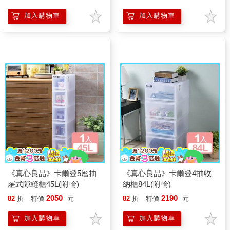
加入購物車
加入購物車
《真心良品》卡爾登5層抽
《真心良品》卡爾登4抽收
屜式隙縫櫃45L(附輪)
納櫃84L(附輪)
2050
2190
82
折
特價
元
82
折
特價
元
加入購物車
加入購物車