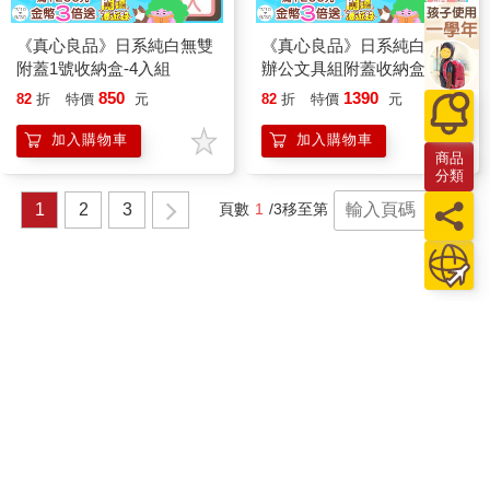
《真心良品》日系純白無雙
《真心良品》日系純白無雙
附蓋1號收納盒-4入組
辦公文具組附蓋收納盒-5入
組
850
1390
82
折
特價
元
82
折
特價
元
加入購物車
加入購物車
商品
分類
1
2
3
頁數
1
/3
移至第
頁
關於我們
門市查詢
分紅大聯盟
客服中心
加好友
訂閱
粉絲團
追蹤