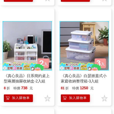
《真心良品》日系簡約桌上
《真心良品》白瑟掀蓋式小
型兩層抽屜收納盒-2入組
家庭收納整理箱-3入組
738
1250
8
折
特價
元
81
折
特價
元
加入購物車
加入購物車