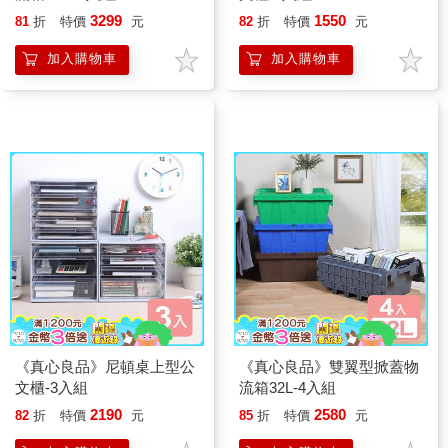
3299
1550
81
折
特價
元
82
折
特價
元
加入購物車
加入購物車
《真心良品》尼頓桌上型公
《真心良品》雙翼型掀蓋物
文櫃-3入組
流箱32L-4入組
2190
2580
82
折
特價
元
85
折
特價
元