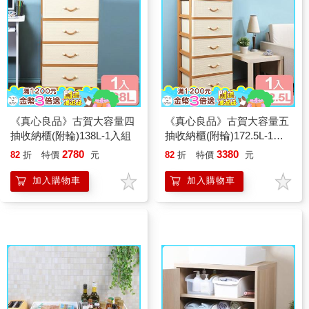
《真心良品》古賀大容量四
《真心良品》古賀大容量五
抽收納櫃(附輪)138L-1入組
抽收納櫃(附輪)172.5L-1入
組
2780
3380
82
折
特價
元
82
折
特價
元
加入購物車
加入購物車