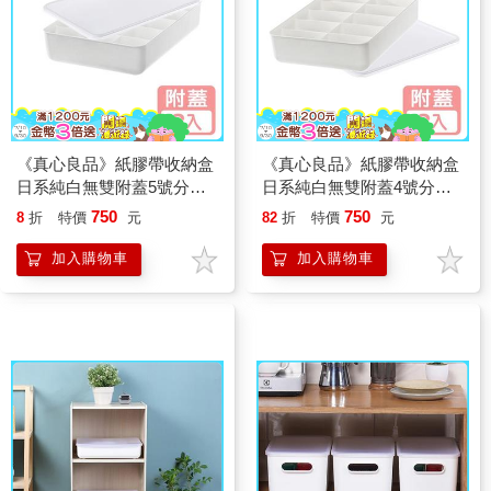
《真心良品》紙膠帶收納盒
《真心良品》紙膠帶收納盒
日系純白無雙附蓋5號分隔
日系純白無雙附蓋4號分隔
收納盒(15格)-2入組
收納盒(10格)-2入組
750
750
8
折
特價
元
82
折
特價
元
加入購物車
加入購物車