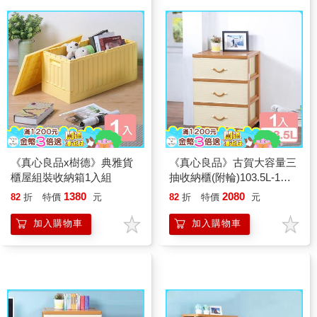
《真心良品x樹德》典雅貨
《真心良品》古賀大容量三
櫃屋組裝收納箱1入組
抽收納櫃(附輪)103.5L-1入
組
1380
2080
82
折
特價
元
82
折
特價
元
加入購物車
加入購物車