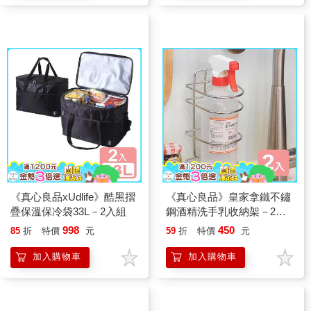
《真心良品xUdlife》酷黑摺
《真心良品》皇家拿鐵不鏽
疊保溫保冷袋33L－2入組
鋼酒精洗手乳收納架－2入
組
998
450
85
折
特價
元
59
折
特價
元
加入購物車
加入購物車