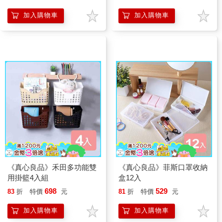
加入購物車
加入購物車
《真心良品》禾田多功能雙
《真心良品》菲斯口罩收納
用掛籃4入組
盒12入
698
529
83
折
特價
元
81
折
特價
元
加入購物車
加入購物車