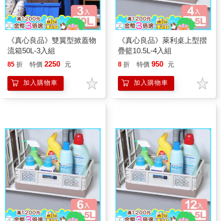
《真心良品》雙翼型掀蓋物
《真心良品》萊利桌上型摺
流箱50L-3入組
疊籃10.5L-4入組
2250
950
85
折
特價
元
8
折
特價
元
加入購物車
加入購物車