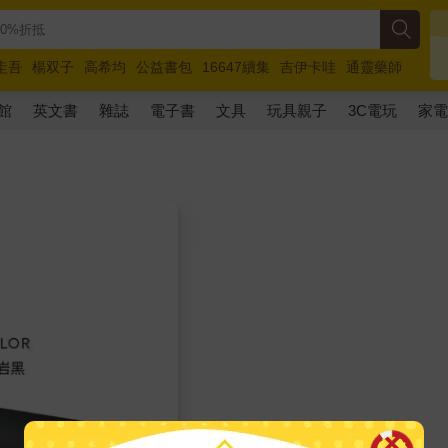
圭吾
楊双子
高希均
公益書包
16647續集
吉伊卡哇
通靈藥師
路邊攤新作
馬斯克
玩具總動員5
超慢跑
館
英文書
雜誌
電子書
文具
玩具親子
3C電玩
家