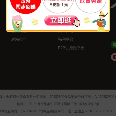
付款方式
我要成為供應商
寄送方式
廣告合作
售後服務
分紅大聯盟
聯絡我們
大量採購
網站公告
福利平台
B2B供應鏈平台
Admin
稱：金石網絡股份有限公司
統編：70832800
食品業者登錄字號：A-170832800-00
地址：100 台灣台北市中正區汀州路三段 160巷 3號 2樓
89
客服傳真：(02)2364-4672(專線)
服務時間：週一至週五 9:30~12:30 | 14:00