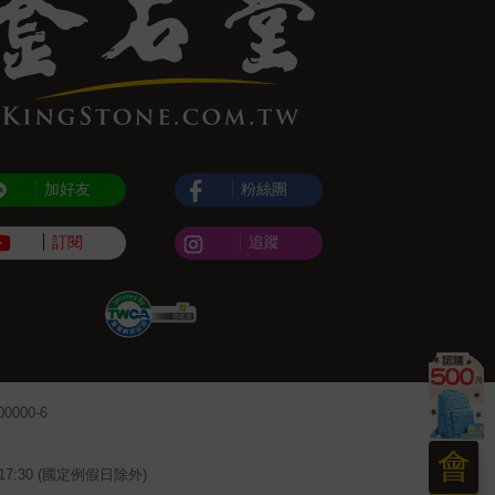
加好友
粉絲團
訂閱
追蹤
000-6
會
~17:30 (國定例假日除外)