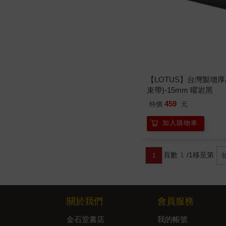
【LOTUS】台灣製增
束帶)-15mm 曜岩黑
459
特價
元
加入購物車
頁數
1
/1
移至第
1
關於我們
會員服務
金石堂書店
我的帳號