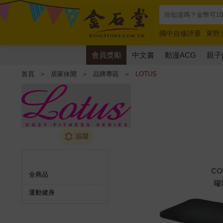
國中自修評量
東野
唯紅花綻放
奧德賽
會員獎勵
中文書
動漫ACG
親子
首頁
＞
居家休閒
＞
品牌專區
＞
LOTUS
追蹤
商品分類
全商品
運動健身