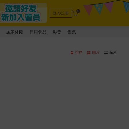
0
登入/註冊
電
居家休閒
日用食品
影音
售票
排序
圖片
條列