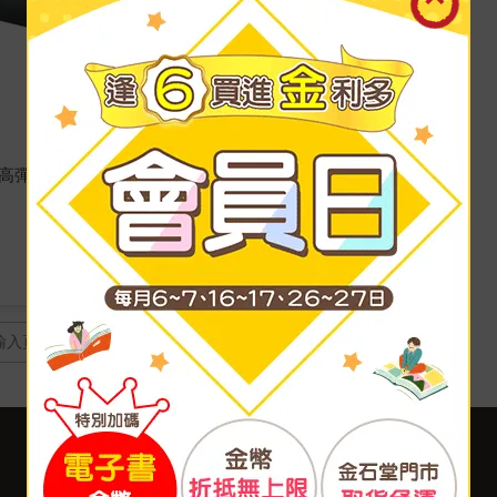
厚高彈止滑超慢跑墊(贈送
頁
客服中心
合作與服務
購物說明
異業合作