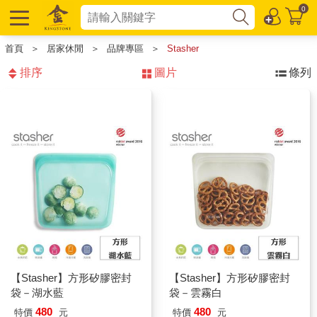
0
首頁
＞
居家休閒
＞
品牌專區
＞
Stasher
排序
圖片
條列
【Stasher】方形矽膠密封
【Stasher】方形矽膠密封
袋－湖水藍
袋－雲霧白
480
480
特價
元
特價
元