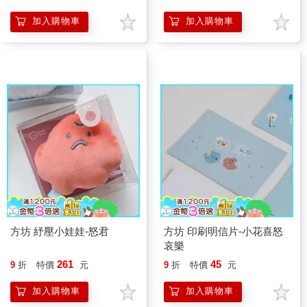
加入購物車
加入購物車
方坊 紓壓小娃娃-怒君
方坊 印刷明信片-小花喜怒
哀樂
261
45
9
折
特價
元
9
折
特價
元
加入購物車
加入購物車