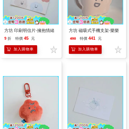
方坊 印刷明信片-擁抱情緒
方坊 磁吸式手機支架-樂樂
45
441
9
折
特價
元
特價
元
490
加入購物車
加入購物車