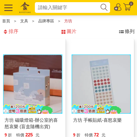
0
首頁
＞
文具
＞
品牌專區
＞
方坊
排序
圖片
條列
方坊 磁吸燈箱-辦公室的喜
方坊 手帳貼紙-喜怒哀樂
怒哀樂 (盲盒隨機出貨)
225
72
9
折
特價
元
9
折
特價
元