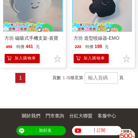
方坊 磁吸式手機支架-喜寶
方坊 造型咬線器-EMO
441
198
特價
元
特價
元
490
220
加入購物車
加入購物車
1
頁數
1
/1
移至第
頁
關於我們
門市查詢
分紅大聯盟
客服中心
加好友
訂閱