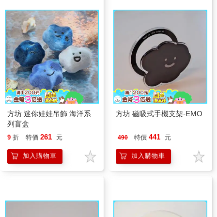
方坊 迷你娃娃吊飾 海洋系
方坊 磁吸式手機支架-EMO
列盲盒
261
441
9
折
特價
元
特價
元
490
加入購物車
加入購物車