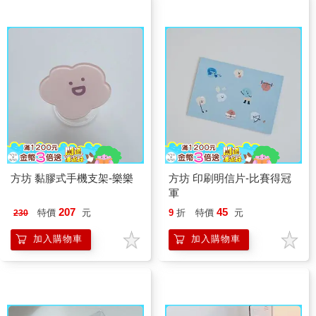
方坊 黏膠式手機支架-樂樂
方坊 印刷明信片-比賽得冠
軍
207
45
特價
元
9
折
特價
元
230
加入購物車
加入購物車