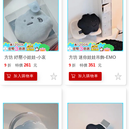
方坊 紓壓小娃娃-小哀
方坊 迷你娃娃吊飾-EMO
261
351
9
折
特價
元
9
折
特價
元
加入購物車
加入購物車