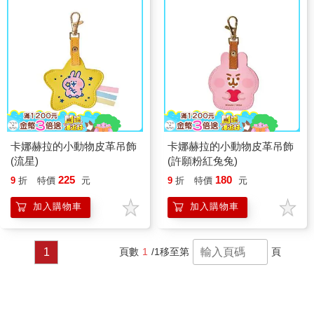
卡娜赫拉的小動物皮革吊飾
卡娜赫拉的小動物皮革吊飾
(流星)
(許願粉紅兔兔)
225
180
9
折
特價
元
9
折
特價
元
加入購物車
加入購物車
1
頁數
1
/1
移至第
頁