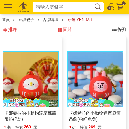
0
首頁
＞
玩具親子
＞
品牌專區
＞
研達 YENDAR
排序
圖片
條列
卡娜赫拉的小動物達摩籤筒
卡娜赫拉的小動物達摩籤筒
吊飾(P助)
吊飾(粉紅兔兔)
269
269
9
折
特價
元
9
折
特價
元