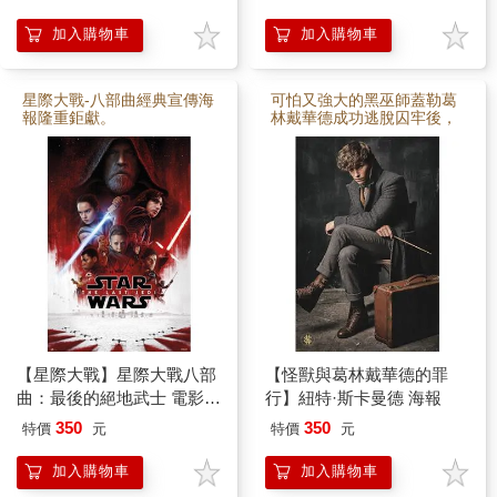
加入購物車
加入購物車
星際大戰-八部曲經典宣傳海
可怕又強大的黑巫師蓋勒葛
報隆重鉅獻。
林戴華德成功逃脫囚牢後，
盤算要培養一群純種巫師軍
隊，統治所有莫魔生靈。 阿
不思鄧不利多與他從前的學
生紐特斯卡曼德聯手要阻止
葛林戴華德的陰謀，一場精
彩魔法對戰即將展開。
【星際大戰】星際大戰八部
【怪獸與葛林戴華德的罪
曲：最後的絕地武士 電影宣
行】紐特·斯卡曼德 海報
傳海報
350
350
特價
元
特價
元
加入購物車
加入購物車