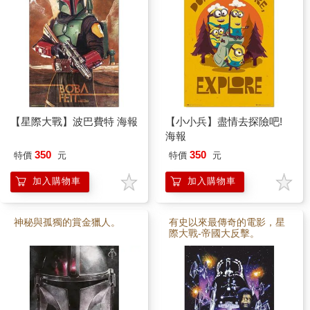
【星際大戰】波巴費特 海報
【小小兵】盡情去探險吧!
海報
350
350
特價
元
特價
元
加入購物車
加入購物車
神秘與孤獨的賞金獵人。
有史以來最傳奇的電影，星
際大戰-帝國大反擊。