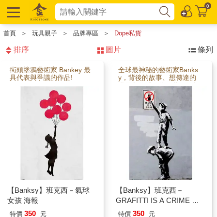
0
首頁
＞
玩具親子
＞
品牌專區
＞
Dope私貨
排序
圖片
條列
街頭塗鴉藝術家 Bankey 最
全球最神秘的藝術家Banks
具代表與爭議的作品!
y，背後的故事、想傳達的
世界觀將帶給當代藝術的新
衝擊！
【Banksy】班克西－氣球
【Banksy】班克西－
女孩 海報
GRAFITTI IS A CRIME 海
報
350
350
特價
元
特價
元