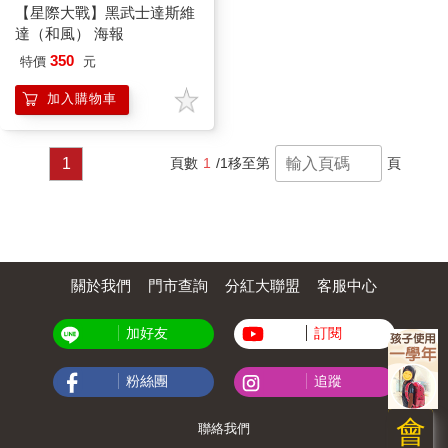
【星際大戰】黑武士達斯維
達（和風） 海報
350
特價
元
加入購物車
1
頁數
1
/1
移至第
頁
關於我們
門市查詢
分紅大聯盟
客服中心
加好友
訂閱
粉絲團
追蹤
會
聯絡我們