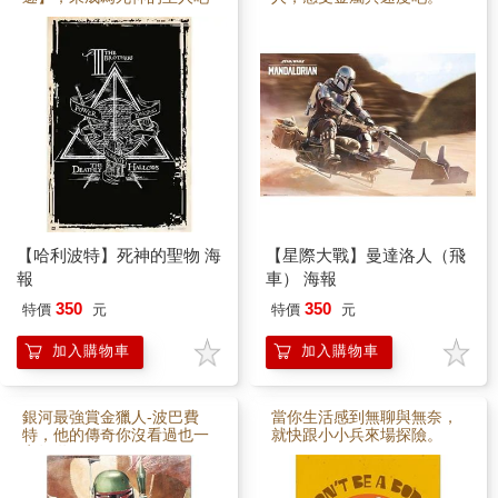
【哈利波特】死神的聖物 海
【星際大戰】曼達洛人（飛
報
車） 海報
350
350
特價
元
特價
元
加入購物車
加入購物車
銀河最強賞金獵人-波巴費
當你生活感到無聊與無奈，
特，他的傳奇你沒看過也一
就快跟小小兵來場探險。
定知道。