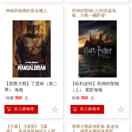
神秘與孤獨的賞金獵人。
死神的聖物(上)預告版海
報，大戰一觸即發!
【星際大戰】丁賈林（第二
【哈利波特】死神的聖物
季） 海報
（上） 電影海報
350
350
特價
元
特價
元
加入購物車
加入購物車
【力量】【渴望】【謙
星際大戰延伸影集-曼達洛
遜】，來成為死神的主人吧
人，感受金屬與速度吧。