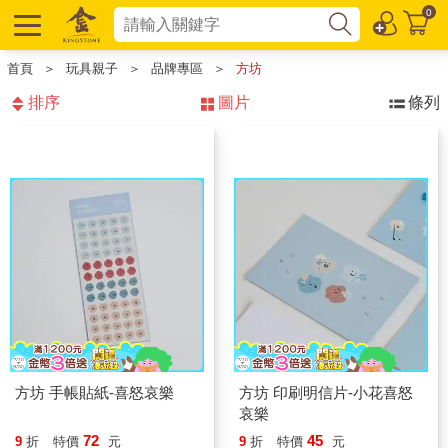
0
首頁
＞
玩具親子
＞
品牌專區
＞
方坊
排序
圖片
條列
方坊 手帳貼紙-喜怒哀樂
方坊 印刷明信片-小花喜怒
哀樂
72
45
9
折
特價
元
9
折
特價
元