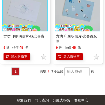
方坊 印刷明信片-晚安喜寶
方坊 印刷明信片-比賽得冠
軍
45
45
9
折
特價
元
9
折
特價
元
加入購物車
加入購物車
1
頁數
1
/1
移至第
頁
關於我們
門市查詢
分紅大聯盟
客服中心