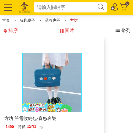
0
首頁
＞
玩具親子
＞
品牌專區
＞
方坊
排序
圖片
條列
方坊 筆電收納包-喜怒哀樂
1341
特價
元
1490