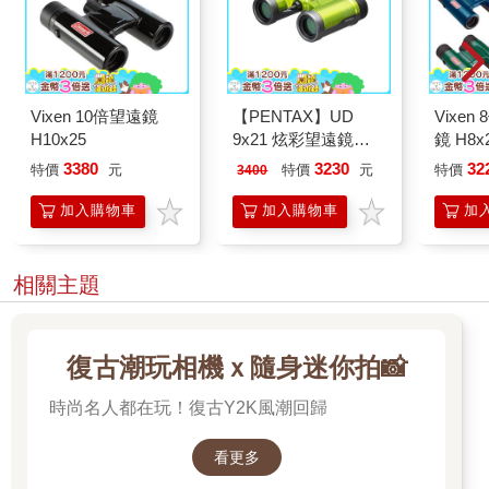
Vixen 10倍望遠鏡
【PENTAX】UD
Vixe
H10x25
9x21 炫彩望遠鏡－
鏡 H8x
公司貨
3380
3230
32
特價
元
特價
元
特價
3400
加入購物車
加入購物車
加
相關主題
復古潮玩相機ｘ隨身迷你拍📸
時尚名人都在玩！復古Y2K風潮回歸
看更多