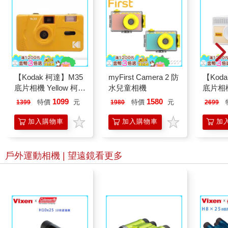
【Kodak 柯達】M35
myFirst Camera 2 防
【Kod
底片相機 Yellow 柯達
水兒童相機
底片相機
黃
功能底
1099
1580
特價
元
特價
元
1399
1980
2699
加入購物車
加入購物車
加
戶外運動相機 | 望遠鏡
看更多