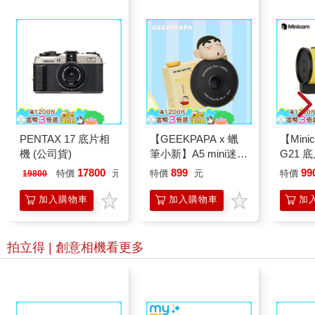
PENTAX 17 底片相
【GEEKPAPA x 蠟
【Min
機 (公司貨)
筆小新】A5 mini迷你
G21 
數位相機
數位迷
17800
899
99
特價
元
特價
元
特價
19800
加入購物車
加入購物車
加
拍立得 | 創意相機
看更多