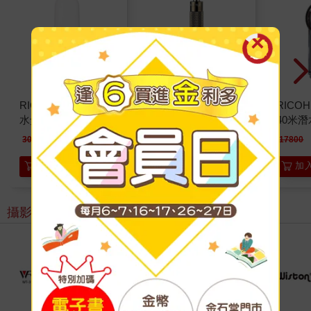
RICOH TH－3 防滴
RICOH THETA TE－
RICO
水盒（公司貨）
2 延長轉接器（公司
40米
貨）
貨）
2900
950
特價
元
特價
元
3060
1000
17800
加入購物車
加入購物車
加
攝影周邊
看更多