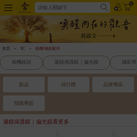
0
首頁
＞
3C
＞
相機/攝影配件
相機鏡頭
濾鏡保護鏡｜偏光鏡
攝影周
新品
排行榜
品牌專區
預購專區
濾鏡保護鏡｜偏光鏡
看更多