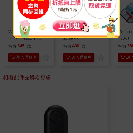
WEIFENG 偉峰 WT
Wiston W121 相機郵
Wist
－3111 輕量手把式
差包(小)
（大）
腳架
345
490
38
特價
元
特價
元
特價
加入購物車
加入購物車
加
相機配件品牌
看更多